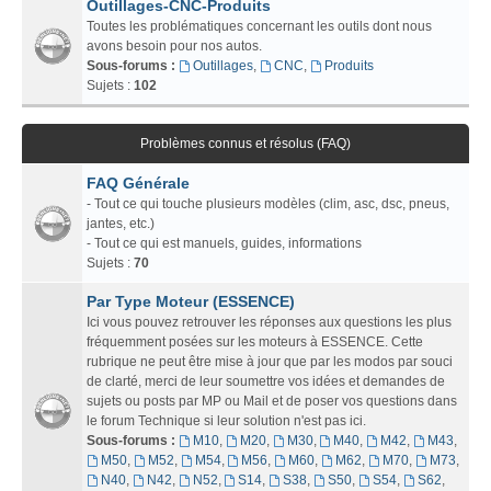
Outillages-CNC-Produits
Toutes les problématiques concernant les outils dont nous
avons besoin pour nos autos.
Sous-forums :
Outillages
,
CNC
,
Produits
Sujets :
102
Problèmes connus et résolus (FAQ)
FAQ Générale
- Tout ce qui touche plusieurs modèles (clim, asc, dsc, pneus,
jantes, etc.)
- Tout ce qui est manuels, guides, informations
Sujets :
70
Par Type Moteur (ESSENCE)
Ici vous pouvez retrouver les réponses aux questions les plus
fréquemment posées sur les moteurs à ESSENCE. Cette
rubrique ne peut être mise à jour que par les modos par souci
de clarté, merci de leur soumettre vos idées et demandes de
sujets ou posts par MP ou Mail et de poser vos questions dans
le forum Technique si leur solution n'est pas ici.
Sous-forums :
M10
,
M20
,
M30
,
M40
,
M42
,
M43
,
M50
,
M52
,
M54
,
M56
,
M60
,
M62
,
M70
,
M73
,
N40
,
N42
,
N52
,
S14
,
S38
,
S50
,
S54
,
S62
,