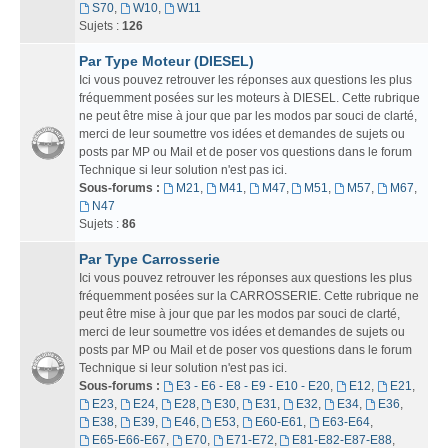
S70
,
W10
,
W11
Sujets :
126
Par Type Moteur (DIESEL)
Ici vous pouvez retrouver les réponses aux questions les plus
fréquemment posées sur les moteurs à DIESEL. Cette rubrique
ne peut être mise à jour que par les modos par souci de clarté,
merci de leur soumettre vos idées et demandes de sujets ou
posts par MP ou Mail et de poser vos questions dans le forum
Technique si leur solution n'est pas ici.
Sous-forums :
M21
,
M41
,
M47
,
M51
,
M57
,
M67
,
N47
Sujets :
86
Par Type Carrosserie
Ici vous pouvez retrouver les réponses aux questions les plus
fréquemment posées sur la CARROSSERIE. Cette rubrique ne
peut être mise à jour que par les modos par souci de clarté,
merci de leur soumettre vos idées et demandes de sujets ou
posts par MP ou Mail et de poser vos questions dans le forum
Technique si leur solution n'est pas ici.
Sous-forums :
E3 - E6 - E8 - E9 - E10 - E20
,
E12
,
E21
,
E23
,
E24
,
E28
,
E30
,
E31
,
E32
,
E34
,
E36
,
E38
,
E39
,
E46
,
E53
,
E60-E61
,
E63-E64
,
E65-E66-E67
,
E70
,
E71-E72
,
E81-E82-E87-E88
,