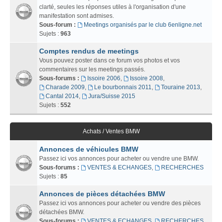
clarté, seules les réponses utiles à l'organisation d'une
manifestation sont admises.
Sous-forum :
Meetings organisés par le club 6enligne.net
Sujets :
963
Comptes rendus de meetings
Vous pouvez poster dans ce forum vos photos et vos
commentaires sur les meetings passés.
Sous-forums :
Issoire 2006
,
Issoire 2008
,
Charade 2009
,
Le bourbonnais 2011
,
Touraine 2013
,
Cantal 2014
,
Jura/Suisse 2015
Sujets :
552
Achats / Ventes BMW
Annonces de véhicules BMW
Passez ici vos annonces pour acheter ou vendre une BMW.
Sous-forums :
VENTES & ECHANGES
,
RECHERCHES
Sujets :
85
Annonces de pièces détachées BMW
Passez ici vos annonces pour acheter ou vendre des pièces
détachées BMW.
Sous-forums :
VENTES & ECHANGES
,
RECHERCHES