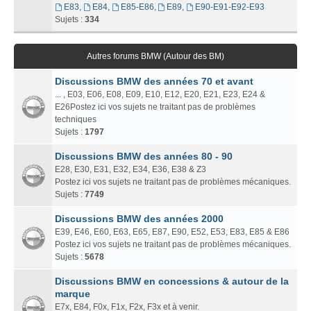
E83
,
E84
,
E85-E86
,
E89
,
E90-E91-E92-E93
Sujets :
334
Autres forums BMW (Autour des BM)
Discussions BMW des années 70 et avant
... , E03, E06, E08, E09, E10, E12, E20, E21, E23, E24 &
E26Postez ici vos sujets ne traitant pas de problèmes
techniques
Sujets :
1797
Discussions BMW des années 80 - 90
E28, E30, E31, E32, E34, E36, E38 & Z3
Postez ici vos sujets ne traitant pas de problèmes mécaniques.
Sujets :
7749
Discussions BMW des années 2000
E39, E46, E60, E63, E65, E87, E90, E52, E53, E83, E85 & E86
Postez ici vos sujets ne traitant pas de problèmes mécaniques.
Sujets :
5678
Discussions BMW en concessions & autour de la
marque
E7x, E84, F0x, F1x, F2x, F3x et à venir.