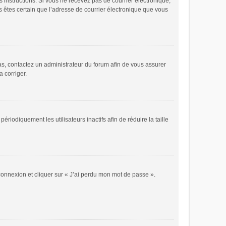
es instructions. Si vous ne recevez pas de courrier électronique,
s êtes certain que l’adresse de courrier électronique que vous
cas, contactez un administrateur du forum afin de vous assurer
a corriger.
odiquement les utilisateurs inactifs afin de réduire la taille
 connexion et cliquer sur « J’ai perdu mon mot de passe ».