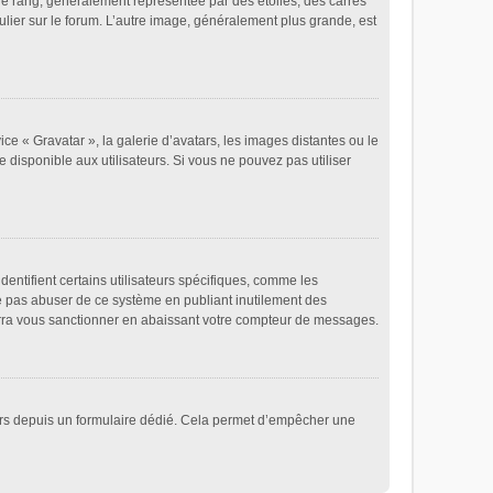
re rang, généralement représentée par des étoiles, des carrés
ulier sur le forum. L’autre image, généralement plus grande, est
ice « Gravatar », la galerie d’avatars, les images distantes ou le
e disponible aux utilisateurs. Si vous ne pouvez pas utiliser
entifient certains utilisateurs spécifiques, comme les
ne pas abuser de ce système en publiant inutilement des
rra vous sanctionner en abaissant votre compteur de messages.
ateurs depuis un formulaire dédié. Cela permet d’empêcher une