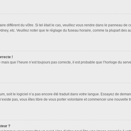
ire différent du vôtre. Si tel était le cas, veuillez vous rendre dans le panneau de co
ey, etc. Veuillez noter que le réglage du fuseau horaire, comme la plupart des autr
orrecte !
 mais que l’heure n’est toujours pas correcte, il est probable que l’horloge du serve
orum, soit le logiciel n’a pas encore été traduit dans votre langue. Essayez de deman
 n’existe pas, vous êtes libre de vous porter volontaire et commencer une nouvelle t
ateur ?