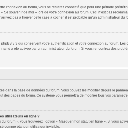
tre connexion au forum, vous ne resterez connecté que pour une période prédéfinie.
se « Se souvenir de moi » lors de votre connexion au forum. Ceci n’est pas recomm
’arrivez pas à trouver cette case à cocher, il est probable qu’un administrateur du fo
 phpBB 3.3 qui conservent votre authentification et votre connexion au forum. Les 
ionnalité a été activée par un administrateur du forum. Si vous rencontrez des pro
ockés dans la base de données du forum. Vous pouvez les modifier depuis le panneau d
haut des pages du forum. Ce système vous permettra de modifier tous vos paramètres
s utilisateurs en ligne ?
 du forum », vous trouverez l’option « Masquer mon statut en ligne ». Si vous activ
 comme étant un utilisateur invisible.