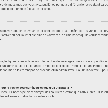
ur lorsque vous consultez un sujet. Une d’elles peut être une image associée à vot
bre de messages que vous avez publié, ou permet de différencier votre statut partic
que et personnelle à chaque utilisateur.
us pouvez ajouter un avatar en utilisant une des quatre méthodes suivantes : le serv
 activer ou non la fonctionnalité des avatars et des méthodes qu’ils veuillent rendr
forum.
ur, indiquent votre activité selon le nombre de messages que vous avez publié ou id
ul un administrateur du forum peut modifier le texte des rangs du forum. Merci de 
de forums ne toléreront pas ce procédé et un administrateur ou un modérateur pou
ur le lien de courrier électronique d’un utilisateur ?
s utilisateurs inscrits peuvent envoyer des courriers électroniques aux autres utilis
es utilisateurs malveillants ou des robots.