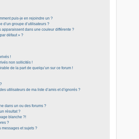
omment puis-je en rejoindre un ?
 d’un groupe d’utilisateurs ?
s apparaissent dans une couleur différente ?
 par défaut » ?
rivés !
vés non sollicités !
irable de la part de quelqu’un sur ce forum !
 ?
s utilisateurs de ma liste d’amis et d’ignorés ?
he dans un ou des forums ?
n résultat ?
page blanche ?!
res ?
 messages et sujets ?