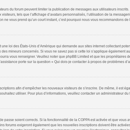
rateurs du forum peuvent limiter la publication de messages aux utilisateurs inscri
isiteurs, tels que l’affichage d’avatars personnalisés, l’utilisation de la messageri
iption ne vous prend qu’un court instant, c’est pourquoi nous vous recommandons de l
t une loi des États-Unis d’Amérique qui demande aux sites internet collectant pote
 des mineurs concernés. Si vous ne savez pas si cette loi s’applique également au
pourra vous renseigner. Veuillez noter que phpBB Limited et que les propriétaires 
l’assistance porte sur la question « Qui dois-je contacter à propos de problèmes d’a
inscriptions afin d’empêcher les nouveaux visiteurs de s’inscrire. De même, il est é
 souhaitez utiliser. Pour plus d’informations, veuillez contacter un administrateur du
t de passe soient corrects. Si la fonctionnalité de la COPPA est activée et que vous 
ins forums exigeront également que les nouvelles inscriptions doivent être activée