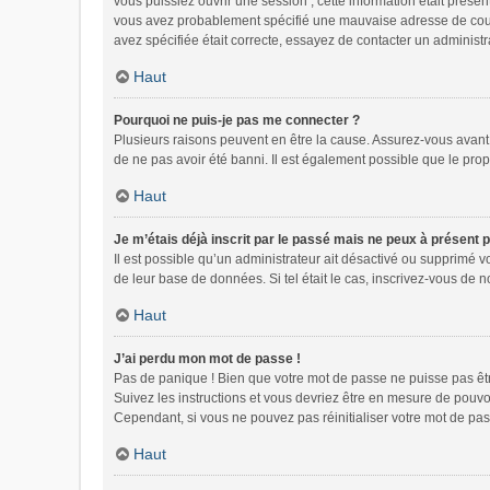
vous puissiez ouvrir une session ; cette information était présen
vous avez probablement spécifié une mauvaise adresse de courrie
avez spécifiée était correcte, essayez de contacter un administr
Haut
Pourquoi ne puis-je pas me connecter ?
Plusieurs raisons peuvent en être la cause. Assurez-vous avant t
de ne pas avoir été banni. Il est également possible que le propri
Haut
Je m’étais déjà inscrit par le passé mais ne peux à présent 
Il est possible qu’un administrateur ait désactivé ou supprimé 
de leur base de données. Si tel était le cas, inscrivez-vous de
Haut
J’ai perdu mon mot de passe !
Pas de panique ! Bien que votre mot de passe ne puisse pas être 
Suivez les instructions et vous devriez être en mesure de pou
Cependant, si vous ne pouvez pas réinitialiser votre mot de pas
Haut