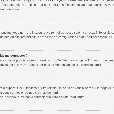
te lors de votre inscription. Si vous aviez reçu un courrier électronique, consultez l
r électronique ou le courrier électronique a été filtré en tant que pourriel. Si vou
ateur du forum.
out que votre nom d’utilisateur et votre mot de passe soient corrects. Si tel est le 
étaire du site internet ait un problème de configuration et qu’il soit nécessaire de l
plus me connecter ?!
votre compte pour une quelconque raison. De plus, beaucoup de forums suppriment péri
 nouveau et essayez de participer plus activement aux discussions du forum.
récupéré, il peut facilement être réinitialisé. Veuillez vous rendre sur la page de
voir vous connecter de nouveau rapidement.
se, nous vous invitons à contacter un administrateur du forum.