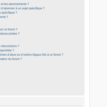
is et les abonnements ?
 m’abonner à un sujet spécifique ?
 spécifique ?
ents ?
sur ce forum ?
ièces jointes ?
e discussions ?
disponible ?
lèmes d’abus ou d’ordres légaux liés à ce forum ?
rateur du forum ?