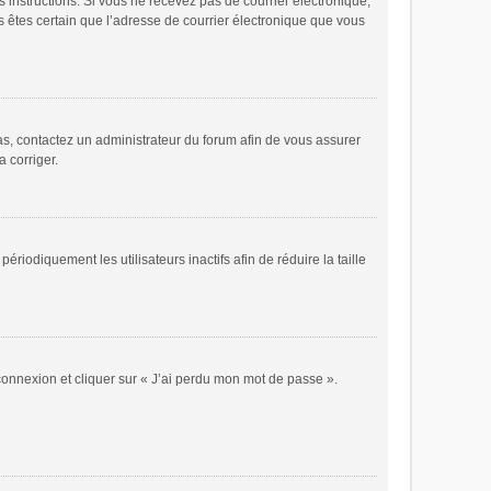
es instructions. Si vous ne recevez pas de courrier électronique,
s êtes certain que l’adresse de courrier électronique que vous
cas, contactez un administrateur du forum afin de vous assurer
a corriger.
odiquement les utilisateurs inactifs afin de réduire la taille
 connexion et cliquer sur « J’ai perdu mon mot de passe ».