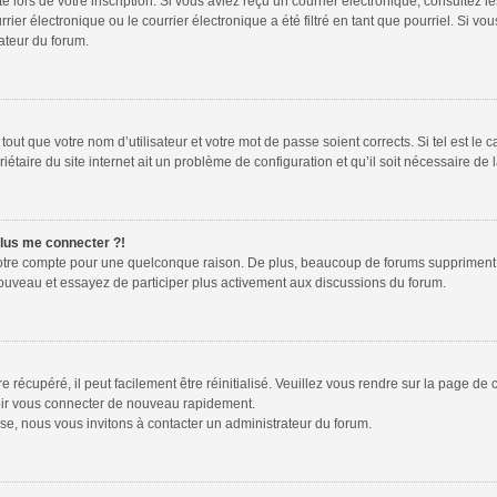
te lors de votre inscription. Si vous aviez reçu un courrier électronique, consultez l
r électronique ou le courrier électronique a été filtré en tant que pourriel. Si vou
ateur du forum.
out que votre nom d’utilisateur et votre mot de passe soient corrects. Si tel est le 
étaire du site internet ait un problème de configuration et qu’il soit nécessaire de l
plus me connecter ?!
votre compte pour une quelconque raison. De plus, beaucoup de forums suppriment péri
 nouveau et essayez de participer plus activement aux discussions du forum.
récupéré, il peut facilement être réinitialisé. Veuillez vous rendre sur la page de
voir vous connecter de nouveau rapidement.
se, nous vous invitons à contacter un administrateur du forum.