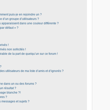
omment puis-je en rejoindre un ?
 d’un groupe d’utilisateurs ?
s apparaissent dans une couleur différente ?
 par défaut » ?
rivés !
vés non sollicités !
irable de la part de quelqu’un sur ce forum !
 ?
s utilisateurs de ma liste d’amis et d’ignorés ?
he dans un ou des forums ?
n résultat ?
page blanche ?!
res ?
 messages et sujets ?