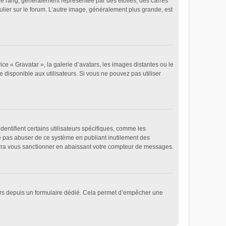
re rang, généralement représentée par des étoiles, des carrés
ulier sur le forum. L’autre image, généralement plus grande, est
ice « Gravatar », la galerie d’avatars, les images distantes ou le
e disponible aux utilisateurs. Si vous ne pouvez pas utiliser
entifient certains utilisateurs spécifiques, comme les
ne pas abuser de ce système en publiant inutilement des
rra vous sanctionner en abaissant votre compteur de messages.
ateurs depuis un formulaire dédié. Cela permet d’empêcher une