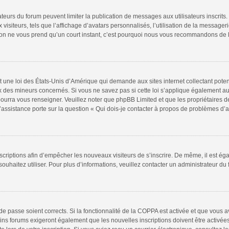
rateurs du forum peuvent limiter la publication de messages aux utilisateurs inscri
isiteurs, tels que l’affichage d’avatars personnalisés, l’utilisation de la messageri
iption ne vous prend qu’un court instant, c’est pourquoi nous vous recommandons de l
t une loi des États-Unis d’Amérique qui demande aux sites internet collectant pote
 des mineurs concernés. Si vous ne savez pas si cette loi s’applique également au
pourra vous renseigner. Veuillez noter que phpBB Limited et que les propriétaires 
l’assistance porte sur la question « Qui dois-je contacter à propos de problèmes d’a
inscriptions afin d’empêcher les nouveaux visiteurs de s’inscrire. De même, il est é
 souhaitez utiliser. Pour plus d’informations, veuillez contacter un administrateur du
t de passe soient corrects. Si la fonctionnalité de la COPPA est activée et que vous 
ins forums exigeront également que les nouvelles inscriptions doivent être activée