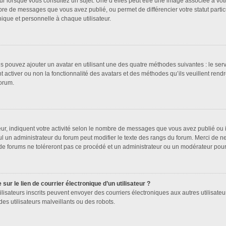
ur lorsque vous consultez un sujet. Une d’elles peut être une image associée à vot
bre de messages que vous avez publié, ou permet de différencier votre statut partic
que et personnelle à chaque utilisateur.
us pouvez ajouter un avatar en utilisant une des quatre méthodes suivantes : le serv
 activer ou non la fonctionnalité des avatars et des méthodes qu’ils veuillent rendr
forum.
ur, indiquent votre activité selon le nombre de messages que vous avez publié ou id
ul un administrateur du forum peut modifier le texte des rangs du forum. Merci de 
de forums ne toléreront pas ce procédé et un administrateur ou un modérateur pou
ur le lien de courrier électronique d’un utilisateur ?
s utilisateurs inscrits peuvent envoyer des courriers électroniques aux autres utilis
es utilisateurs malveillants ou des robots.