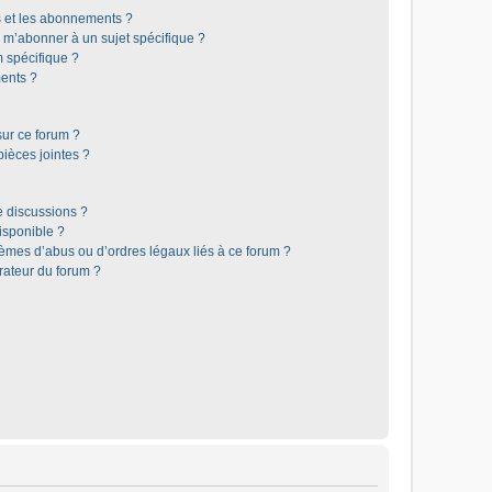
is et les abonnements ?
 m’abonner à un sujet spécifique ?
 spécifique ?
ents ?
sur ce forum ?
ièces jointes ?
e discussions ?
disponible ?
lèmes d’abus ou d’ordres légaux liés à ce forum ?
rateur du forum ?