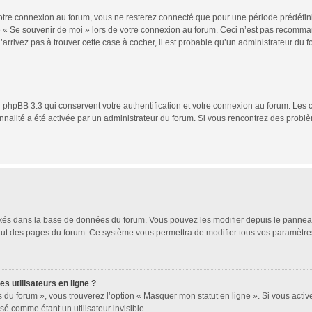
tre connexion au forum, vous ne resterez connecté que pour une période prédéfinie.
se « Se souvenir de moi » lors de votre connexion au forum. Ceci n’est pas recomm
’arrivez pas à trouver cette case à cocher, il est probable qu’un administrateur du fo
 phpBB 3.3 qui conservent votre authentification et votre connexion au forum. Les 
ionnalité a été activée par un administrateur du forum. Si vous rencontrez des pro
ockés dans la base de données du forum. Vous pouvez les modifier depuis le panneau d
haut des pages du forum. Ce système vous permettra de modifier tous vos paramètres
s utilisateurs en ligne ?
 du forum », vous trouverez l’option « Masquer mon statut en ligne ». Si vous activ
 comme étant un utilisateur invisible.