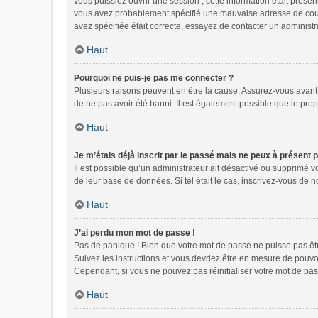
vous puissiez ouvrir une session ; cette information était présen
vous avez probablement spécifié une mauvaise adresse de courrie
avez spécifiée était correcte, essayez de contacter un administr
Haut
Pourquoi ne puis-je pas me connecter ?
Plusieurs raisons peuvent en être la cause. Assurez-vous avant t
de ne pas avoir été banni. Il est également possible que le propri
Haut
Je m’étais déjà inscrit par le passé mais ne peux à présent 
Il est possible qu’un administrateur ait désactivé ou supprimé 
de leur base de données. Si tel était le cas, inscrivez-vous de
Haut
J’ai perdu mon mot de passe !
Pas de panique ! Bien que votre mot de passe ne puisse pas être 
Suivez les instructions et vous devriez être en mesure de pou
Cependant, si vous ne pouvez pas réinitialiser votre mot de pas
Haut