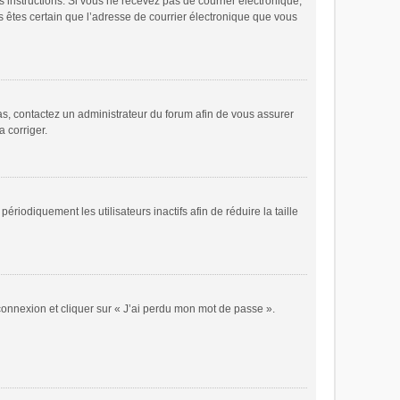
es instructions. Si vous ne recevez pas de courrier électronique,
s êtes certain que l’adresse de courrier électronique que vous
cas, contactez un administrateur du forum afin de vous assurer
a corriger.
odiquement les utilisateurs inactifs afin de réduire la taille
 connexion et cliquer sur « J’ai perdu mon mot de passe ».