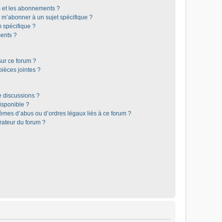
is et les abonnements ?
 m’abonner à un sujet spécifique ?
 spécifique ?
ents ?
sur ce forum ?
ièces jointes ?
e discussions ?
disponible ?
lèmes d’abus ou d’ordres légaux liés à ce forum ?
rateur du forum ?