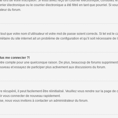
te lors de votre inscription. Si vous aviez reçu un courrier électronique, consultez l
r électronique ou le courrier électronique a été filtré en tant que pourriel. Si vou
ateur du forum.
out que votre nom d’utilisateur et votre mot de passe soient corrects. Si tel est le 
étaire du site internet ait un problème de configuration et qu’il soit nécessaire de l
plus me connecter ?!
votre compte pour une quelconque raison. De plus, beaucoup de forums suppriment péri
 nouveau et essayez de participer plus activement aux discussions du forum.
récupéré, il peut facilement être réinitialisé. Veuillez vous rendre sur la page de
voir vous connecter de nouveau rapidement.
se, nous vous invitons à contacter un administrateur du forum.