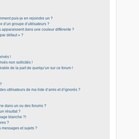
omment puis-je en rejoindre un ?
 d’un groupe d’utilisateurs ?
s apparaissent dans une couleur différente ?
 par défaut » ?
rivés !
vés non sollicités !
irable de la part de quelqu’un sur ce forum !
 ?
s utilisateurs de ma liste d’amis et d’ignorés ?
he dans un ou des forums ?
n résultat ?
page blanche ?!
res ?
 messages et sujets ?