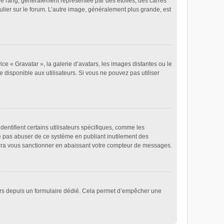
re rang, généralement représentée par des étoiles, des carrés
ulier sur le forum. L’autre image, généralement plus grande, est
ice « Gravatar », la galerie d’avatars, les images distantes ou le
e disponible aux utilisateurs. Si vous ne pouvez pas utiliser
entifient certains utilisateurs spécifiques, comme les
ne pas abuser de ce système en publiant inutilement des
rra vous sanctionner en abaissant votre compteur de messages.
ateurs depuis un formulaire dédié. Cela permet d’empêcher une