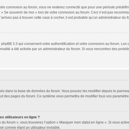
tre connexion au forum, vous ne resterez connecté que pour une période prédéfinie.
se « Se souvenir de moi » lors de votre connexion au forum. Ceci n’est pas recomm
’arrivez pas à trouver cette case à cocher, il est probable qu’un administrateur du fo
 phpBB 3.3 qui conservent votre authentification et votre connexion au forum. Les 
ionnalité a été activée par un administrateur du forum. Si vous rencontrez des pro
ockés dans la base de données du forum. Vous pouvez les modifier depuis le panneau d
haut des pages du forum. Ce système vous permettra de modifier tous vos paramètres
s utilisateurs en ligne ?
 du forum », vous trouverez l’option « Masquer mon statut en ligne ». Si vous activ
 comme étant un utilisateur invisible.