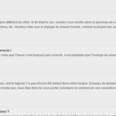
ire différent du vôtre. Si tel était le cas, veuillez vous rendre dans le panneau de co
ey, etc. Veuillez noter que le réglage du fuseau horaire, comme la plupart des autr
orrecte !
 mais que l’heure n’est toujours pas correcte, il est probable que l’horloge du serve
orum, soit le logiciel n’a pas encore été traduit dans votre langue. Essayez de deman
 n’existe pas, vous êtes libre de vous porter volontaire et commencer une nouvelle t
ateur ?