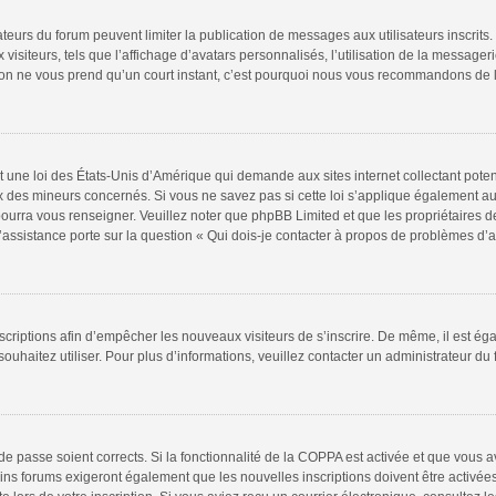
rateurs du forum peuvent limiter la publication de messages aux utilisateurs inscri
isiteurs, tels que l’affichage d’avatars personnalisés, l’utilisation de la messageri
iption ne vous prend qu’un court instant, c’est pourquoi nous vous recommandons de l
t une loi des États-Unis d’Amérique qui demande aux sites internet collectant pote
 des mineurs concernés. Si vous ne savez pas si cette loi s’applique également au
pourra vous renseigner. Veuillez noter que phpBB Limited et que les propriétaires 
l’assistance porte sur la question « Qui dois-je contacter à propos de problèmes d’a
inscriptions afin d’empêcher les nouveaux visiteurs de s’inscrire. De même, il est é
 souhaitez utiliser. Pour plus d’informations, veuillez contacter un administrateur du
t de passe soient corrects. Si la fonctionnalité de la COPPA est activée et que vous 
ins forums exigeront également que les nouvelles inscriptions doivent être activée