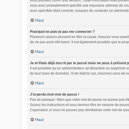
vous puissiez ouvrir une session ; cette information était présen
vous avez probablement spécifié une mauvaise adresse de courrie
avez spécifiée était correcte, essayez de contacter un administr
Haut
Pourquoi ne puis-je pas me connecter ?
Plusieurs raisons peuvent en être la cause. Assurez-vous avant t
de ne pas avoir été banni. Il est également possible que le propri
Haut
Je m’étais déjà inscrit par le passé mais ne peux à présent 
Il est possible qu’un administrateur ait désactivé ou supprimé 
de leur base de données. Si tel était le cas, inscrivez-vous de
Haut
J’ai perdu mon mot de passe !
Pas de panique ! Bien que votre mot de passe ne puisse pas être 
Suivez les instructions et vous devriez être en mesure de pou
Cependant, si vous ne pouvez pas réinitialiser votre mot de pas
Haut