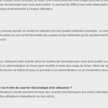
ur lorsque vous consultez un sujet. Une d’elles peut être une image associée à vot
bre de messages que vous avez publié, ou permet de différencier votre statut partic
que et personnelle à chaque utilisateur.
us pouvez ajouter un avatar en utilisant une des quatre méthodes suivantes : le serv
 activer ou non la fonctionnalité des avatars et des méthodes qu’ils veuillent rendr
forum.
ur, indiquent votre activité selon le nombre de messages que vous avez publié ou id
ul un administrateur du forum peut modifier le texte des rangs du forum. Merci de 
de forums ne toléreront pas ce procédé et un administrateur ou un modérateur pou
ur le lien de courrier électronique d’un utilisateur ?
s utilisateurs inscrits peuvent envoyer des courriers électroniques aux autres utilis
es utilisateurs malveillants ou des robots.