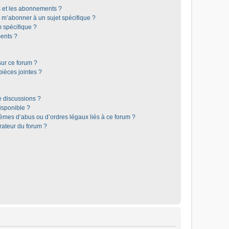
is et les abonnements ?
 m’abonner à un sujet spécifique ?
 spécifique ?
ents ?
sur ce forum ?
ièces jointes ?
e discussions ?
disponible ?
lèmes d’abus ou d’ordres légaux liés à ce forum ?
rateur du forum ?