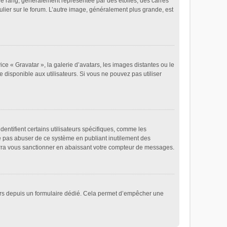
re rang, généralement représentée par des étoiles, des carrés
ulier sur le forum. L’autre image, généralement plus grande, est
ice « Gravatar », la galerie d’avatars, les images distantes ou le
e disponible aux utilisateurs. Si vous ne pouvez pas utiliser
entifient certains utilisateurs spécifiques, comme les
ne pas abuser de ce système en publiant inutilement des
rra vous sanctionner en abaissant votre compteur de messages.
ateurs depuis un formulaire dédié. Cela permet d’empêcher une