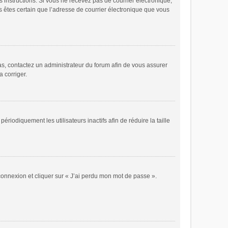
es instructions. Si vous ne recevez pas de courrier électronique,
s êtes certain que l’adresse de courrier électronique que vous
cas, contactez un administrateur du forum afin de vous assurer
a corriger.
odiquement les utilisateurs inactifs afin de réduire la taille
 connexion et cliquer sur « J’ai perdu mon mot de passe ».