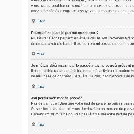
vous puissiez ouvrir une session ; cette information était présen
vous avez probablement spécifié une mauvaise adresse de courrie
avez spécifiée était correcte, essayez de contacter un administr
Haut
Pourquoi ne puis-je pas me connecter ?
Plusieurs raisons peuvent en être la cause. Assurez-vous avant t
de ne pas avoir été banni. Il est également possible que le propri
Haut
Je m’étais déjà inscrit par le passé mais ne peux à présent 
Il est possible qu’un administrateur ait désactivé ou supprimé 
de leur base de données. Si tel était le cas, inscrivez-vous de
Haut
J’ai perdu mon mot de passe !
Pas de panique ! Bien que votre mot de passe ne puisse pas être 
Suivez les instructions et vous devriez être en mesure de pou
Cependant, si vous ne pouvez pas réinitialiser votre mot de pas
Haut