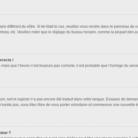
ire différent du vôtre. Si tel était le cas, veuillez vous rendre dans le panneau de co
ey, etc. Veuillez noter que le réglage du fuseau horaire, comme la plupart des autr
orrecte !
 mais que l’heure n’est toujours pas correcte, il est probable que l’horloge du serve
orum, soit le logiciel n’a pas encore été traduit dans votre langue. Essayez de deman
 n’existe pas, vous êtes libre de vous porter volontaire et commencer une nouvelle t
ateur ?