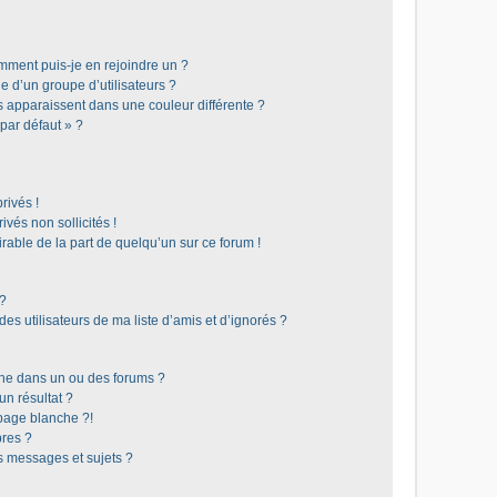
omment puis-je en rejoindre un ?
 d’un groupe d’utilisateurs ?
s apparaissent dans une couleur différente ?
 par défaut » ?
rivés !
vés non sollicités !
irable de la part de quelqu’un sur ce forum !
 ?
s utilisateurs de ma liste d’amis et d’ignorés ?
he dans un ou des forums ?
n résultat ?
page blanche ?!
res ?
 messages et sujets ?