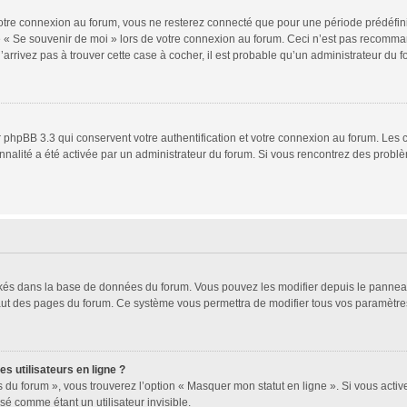
tre connexion au forum, vous ne resterez connecté que pour une période prédéfinie.
se « Se souvenir de moi » lors de votre connexion au forum. Ceci n’est pas recomm
’arrivez pas à trouver cette case à cocher, il est probable qu’un administrateur du fo
 phpBB 3.3 qui conservent votre authentification et votre connexion au forum. Les 
ionnalité a été activée par un administrateur du forum. Si vous rencontrez des pro
ockés dans la base de données du forum. Vous pouvez les modifier depuis le panneau d
haut des pages du forum. Ce système vous permettra de modifier tous vos paramètres
s utilisateurs en ligne ?
 du forum », vous trouverez l’option « Masquer mon statut en ligne ». Si vous activ
 comme étant un utilisateur invisible.