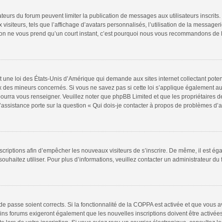
rateurs du forum peuvent limiter la publication de messages aux utilisateurs inscri
isiteurs, tels que l’affichage d’avatars personnalisés, l’utilisation de la messageri
iption ne vous prend qu’un court instant, c’est pourquoi nous vous recommandons de l
t une loi des États-Unis d’Amérique qui demande aux sites internet collectant pote
 des mineurs concernés. Si vous ne savez pas si cette loi s’applique également au
pourra vous renseigner. Veuillez noter que phpBB Limited et que les propriétaires 
l’assistance porte sur la question « Qui dois-je contacter à propos de problèmes d’a
inscriptions afin d’empêcher les nouveaux visiteurs de s’inscrire. De même, il est é
 souhaitez utiliser. Pour plus d’informations, veuillez contacter un administrateur du
t de passe soient corrects. Si la fonctionnalité de la COPPA est activée et que vous 
ins forums exigeront également que les nouvelles inscriptions doivent être activée