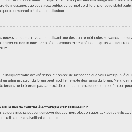
ur lorsque vous consultez un sujet. Une d’elles peut être une image associée à vot
bre de messages que vous avez publié, ou permet de différencier votre statut partic
que et personnelle à chaque utilisateur.
us pouvez ajouter un avatar en utilisant une des quatre méthodes suivantes : le serv
 activer ou non la fonctionnalité des avatars et des méthodes qu’ils veuillent rendr
forum.
ur, indiquent votre activité selon le nombre de messages que vous avez publié ou id
ul un administrateur du forum peut modifier le texte des rangs du forum. Merci de 
de forums ne toléreront pas ce procédé et un administrateur ou un modérateur pou
ur le lien de courrier électronique d’un utilisateur ?
s utilisateurs inscrits peuvent envoyer des courriers électroniques aux autres utilis
es utilisateurs malveillants ou des robots.