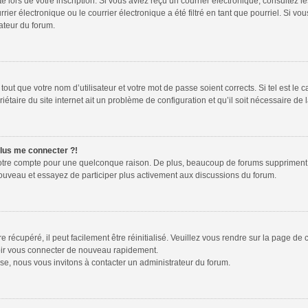
te lors de votre inscription. Si vous aviez reçu un courrier électronique, consultez l
r électronique ou le courrier électronique a été filtré en tant que pourriel. Si vou
ateur du forum.
out que votre nom d’utilisateur et votre mot de passe soient corrects. Si tel est le 
étaire du site internet ait un problème de configuration et qu’il soit nécessaire de l
plus me connecter ?!
votre compte pour une quelconque raison. De plus, beaucoup de forums suppriment péri
 nouveau et essayez de participer plus activement aux discussions du forum.
récupéré, il peut facilement être réinitialisé. Veuillez vous rendre sur la page de
voir vous connecter de nouveau rapidement.
se, nous vous invitons à contacter un administrateur du forum.