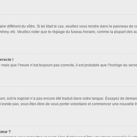
ire différent du vôtre. Si tel était le cas, veuillez vous rendre dans le panneau de co
ey, etc. Veuillez noter que le réglage du fuseau horaire, comme la plupart des autr
orrecte !
 mais que l’heure n’est toujours pas correcte, il est probable que l’horloge du serve
orum, soit le logiciel n’a pas encore été traduit dans votre langue. Essayez de deman
 n’existe pas, vous êtes libre de vous porter volontaire et commencer une nouvelle t
ateur ?