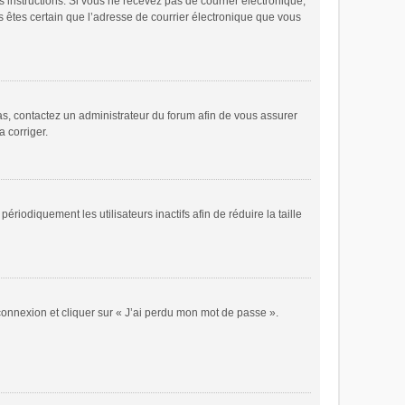
es instructions. Si vous ne recevez pas de courrier électronique,
s êtes certain que l’adresse de courrier électronique que vous
cas, contactez un administrateur du forum afin de vous assurer
a corriger.
odiquement les utilisateurs inactifs afin de réduire la taille
 connexion et cliquer sur « J’ai perdu mon mot de passe ».