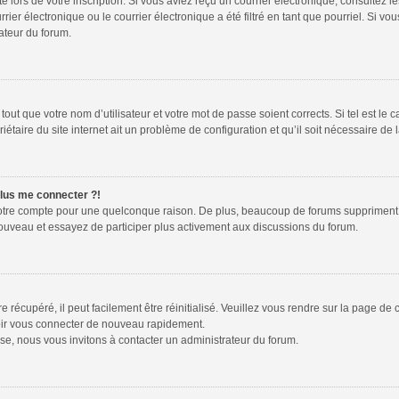
te lors de votre inscription. Si vous aviez reçu un courrier électronique, consultez l
r électronique ou le courrier électronique a été filtré en tant que pourriel. Si vou
ateur du forum.
out que votre nom d’utilisateur et votre mot de passe soient corrects. Si tel est le 
étaire du site internet ait un problème de configuration et qu’il soit nécessaire de l
plus me connecter ?!
votre compte pour une quelconque raison. De plus, beaucoup de forums suppriment péri
 nouveau et essayez de participer plus activement aux discussions du forum.
récupéré, il peut facilement être réinitialisé. Veuillez vous rendre sur la page de
voir vous connecter de nouveau rapidement.
se, nous vous invitons à contacter un administrateur du forum.