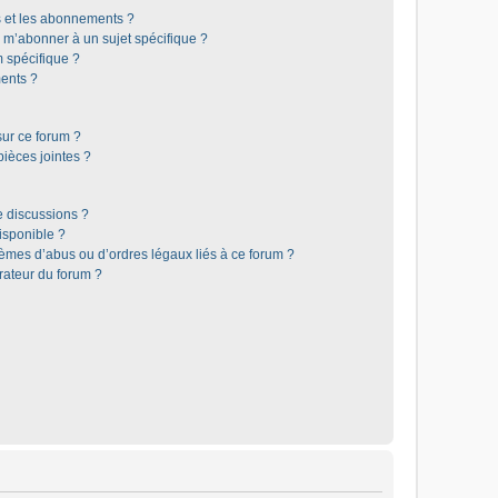
is et les abonnements ?
 m’abonner à un sujet spécifique ?
 spécifique ?
ents ?
sur ce forum ?
ièces jointes ?
e discussions ?
disponible ?
lèmes d’abus ou d’ordres légaux liés à ce forum ?
rateur du forum ?