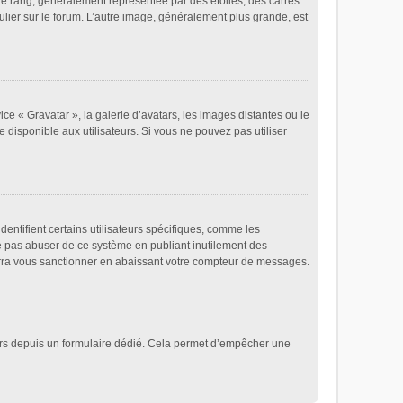
re rang, généralement représentée par des étoiles, des carrés
ulier sur le forum. L’autre image, généralement plus grande, est
ice « Gravatar », la galerie d’avatars, les images distantes ou le
e disponible aux utilisateurs. Si vous ne pouvez pas utiliser
entifient certains utilisateurs spécifiques, comme les
ne pas abuser de ce système en publiant inutilement des
rra vous sanctionner en abaissant votre compteur de messages.
ateurs depuis un formulaire dédié. Cela permet d’empêcher une