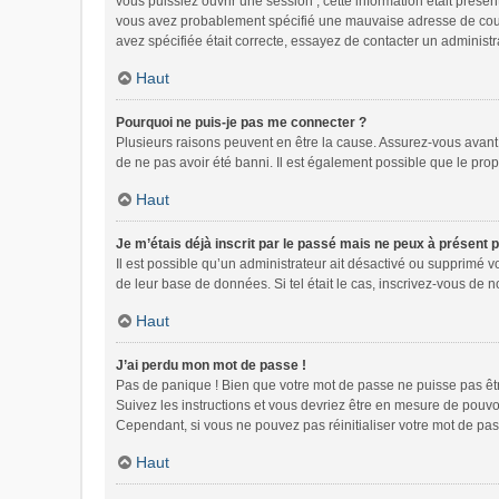
vous puissiez ouvrir une session ; cette information était présen
vous avez probablement spécifié une mauvaise adresse de courrie
avez spécifiée était correcte, essayez de contacter un administr
Haut
Pourquoi ne puis-je pas me connecter ?
Plusieurs raisons peuvent en être la cause. Assurez-vous avant t
de ne pas avoir été banni. Il est également possible que le propri
Haut
Je m’étais déjà inscrit par le passé mais ne peux à présent 
Il est possible qu’un administrateur ait désactivé ou supprimé 
de leur base de données. Si tel était le cas, inscrivez-vous de
Haut
J’ai perdu mon mot de passe !
Pas de panique ! Bien que votre mot de passe ne puisse pas être 
Suivez les instructions et vous devriez être en mesure de pou
Cependant, si vous ne pouvez pas réinitialiser votre mot de pas
Haut