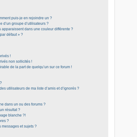
omment puis-je en rejoindre un ?
 d’un groupe d’utilisateurs ?
s apparaissent dans une couleur différente ?
 par défaut » ?
rivés !
vés non sollicités !
irable de la part de quelqu’un sur ce forum !
 ?
s utilisateurs de ma liste d’amis et d’ignorés ?
he dans un ou des forums ?
n résultat ?
page blanche ?!
res ?
 messages et sujets ?