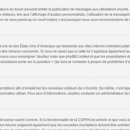
rateurs du forum peuvent limiter la publication de messages aux utilisateurs inscri
isiteurs, tels que l’affichage d’avatars personnalisés, l’utilisation de la messageri
iption ne vous prend qu’un court instant, c’est pourquoi nous vous recommandons de l
t une loi des États-Unis d’Amérique qui demande aux sites internet collectant pote
 des mineurs concernés. Si vous ne savez pas si cette loi s’applique également au
pourra vous renseigner. Veuillez noter que phpBB Limited et que les propriétaires 
l’assistance porte sur la question « Qui dois-je contacter à propos de problèmes d’a
inscriptions afin d’empêcher les nouveaux visiteurs de s’inscrire. De même, il est é
 souhaitez utiliser. Pour plus d’informations, veuillez contacter un administrateur du
t de passe soient corrects. Si la fonctionnalité de la COPPA est activée et que vous 
ins forums exigeront également que les nouvelles inscriptions doivent être activée