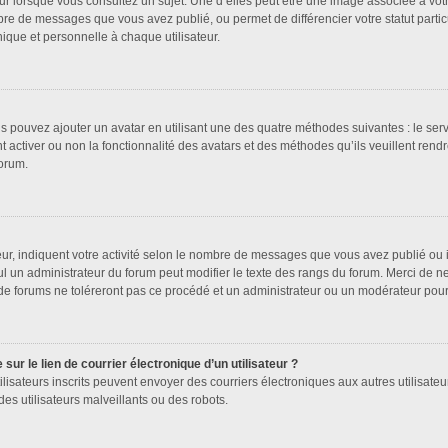
ur lorsque vous consultez un sujet. Une d’elles peut être une image associée à vot
bre de messages que vous avez publié, ou permet de différencier votre statut partic
que et personnelle à chaque utilisateur.
us pouvez ajouter un avatar en utilisant une des quatre méthodes suivantes : le serv
 activer ou non la fonctionnalité des avatars et des méthodes qu’ils veuillent rendr
forum.
ur, indiquent votre activité selon le nombre de messages que vous avez publié ou id
ul un administrateur du forum peut modifier le texte des rangs du forum. Merci de 
de forums ne toléreront pas ce procédé et un administrateur ou un modérateur pou
ur le lien de courrier électronique d’un utilisateur ?
s utilisateurs inscrits peuvent envoyer des courriers électroniques aux autres utilis
es utilisateurs malveillants ou des robots.