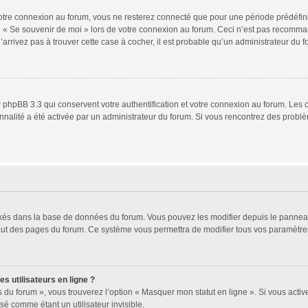
tre connexion au forum, vous ne resterez connecté que pour une période prédéfinie.
se « Se souvenir de moi » lors de votre connexion au forum. Ceci n’est pas recomm
’arrivez pas à trouver cette case à cocher, il est probable qu’un administrateur du fo
 phpBB 3.3 qui conservent votre authentification et votre connexion au forum. Les 
ionnalité a été activée par un administrateur du forum. Si vous rencontrez des pro
ockés dans la base de données du forum. Vous pouvez les modifier depuis le panneau d
haut des pages du forum. Ce système vous permettra de modifier tous vos paramètres
s utilisateurs en ligne ?
 du forum », vous trouverez l’option « Masquer mon statut en ligne ». Si vous activ
 comme étant un utilisateur invisible.