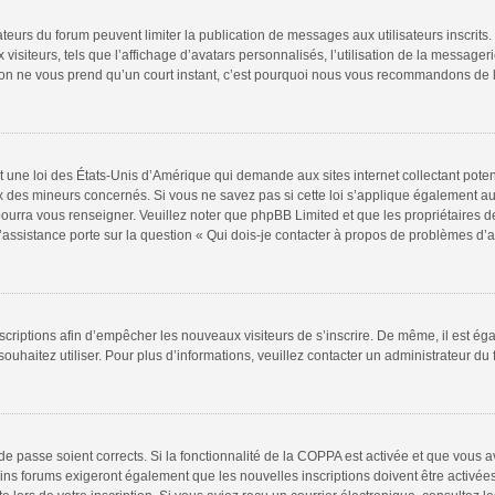
rateurs du forum peuvent limiter la publication de messages aux utilisateurs inscri
isiteurs, tels que l’affichage d’avatars personnalisés, l’utilisation de la messageri
iption ne vous prend qu’un court instant, c’est pourquoi nous vous recommandons de l
t une loi des États-Unis d’Amérique qui demande aux sites internet collectant pote
 des mineurs concernés. Si vous ne savez pas si cette loi s’applique également au
pourra vous renseigner. Veuillez noter que phpBB Limited et que les propriétaires 
l’assistance porte sur la question « Qui dois-je contacter à propos de problèmes d’a
inscriptions afin d’empêcher les nouveaux visiteurs de s’inscrire. De même, il est é
 souhaitez utiliser. Pour plus d’informations, veuillez contacter un administrateur du
t de passe soient corrects. Si la fonctionnalité de la COPPA est activée et que vous 
ins forums exigeront également que les nouvelles inscriptions doivent être activée