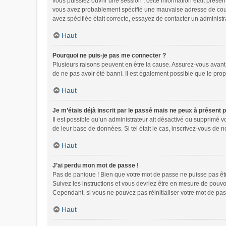
vous puissiez ouvrir une session ; cette information était présen
vous avez probablement spécifié une mauvaise adresse de courrie
avez spécifiée était correcte, essayez de contacter un administr
Haut
Pourquoi ne puis-je pas me connecter ?
Plusieurs raisons peuvent en être la cause. Assurez-vous avant t
de ne pas avoir été banni. Il est également possible que le propri
Haut
Je m’étais déjà inscrit par le passé mais ne peux à présent 
Il est possible qu’un administrateur ait désactivé ou supprimé 
de leur base de données. Si tel était le cas, inscrivez-vous de
Haut
J’ai perdu mon mot de passe !
Pas de panique ! Bien que votre mot de passe ne puisse pas être 
Suivez les instructions et vous devriez être en mesure de pou
Cependant, si vous ne pouvez pas réinitialiser votre mot de pas
Haut