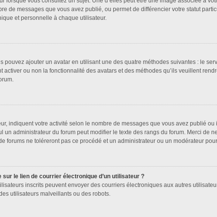
ur lorsque vous consultez un sujet. Une d’elles peut être une image associée à vot
bre de messages que vous avez publié, ou permet de différencier votre statut partic
que et personnelle à chaque utilisateur.
us pouvez ajouter un avatar en utilisant une des quatre méthodes suivantes : le serv
 activer ou non la fonctionnalité des avatars et des méthodes qu’ils veuillent rendr
forum.
ur, indiquent votre activité selon le nombre de messages que vous avez publié ou id
ul un administrateur du forum peut modifier le texte des rangs du forum. Merci de 
de forums ne toléreront pas ce procédé et un administrateur ou un modérateur pou
ur le lien de courrier électronique d’un utilisateur ?
s utilisateurs inscrits peuvent envoyer des courriers électroniques aux autres utilis
es utilisateurs malveillants ou des robots.