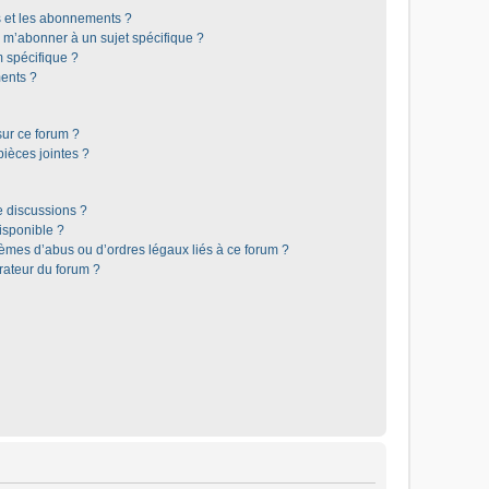
is et les abonnements ?
 m’abonner à un sujet spécifique ?
 spécifique ?
ents ?
sur ce forum ?
ièces jointes ?
e discussions ?
disponible ?
lèmes d’abus ou d’ordres légaux liés à ce forum ?
rateur du forum ?