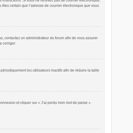
es instructions. Si vous ne recevez pas de courrier électronique,
s êtes certain que l’adresse de courrier électronique que vous
cas, contactez un administrateur du forum afin de vous assurer
a corriger.
odiquement les utilisateurs inactifs afin de réduire la taille
 connexion et cliquer sur « J’ai perdu mon mot de passe ».