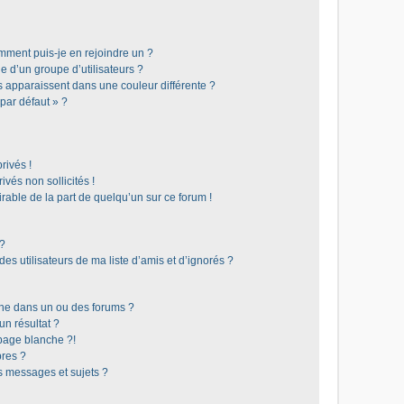
omment puis-je en rejoindre un ?
 d’un groupe d’utilisateurs ?
s apparaissent dans une couleur différente ?
 par défaut » ?
rivés !
vés non sollicités !
irable de la part de quelqu’un sur ce forum !
 ?
s utilisateurs de ma liste d’amis et d’ignorés ?
he dans un ou des forums ?
n résultat ?
page blanche ?!
res ?
 messages et sujets ?