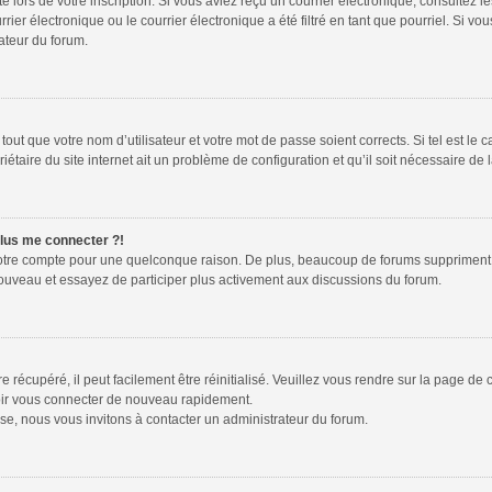
te lors de votre inscription. Si vous aviez reçu un courrier électronique, consultez l
r électronique ou le courrier électronique a été filtré en tant que pourriel. Si vou
ateur du forum.
out que votre nom d’utilisateur et votre mot de passe soient corrects. Si tel est le 
étaire du site internet ait un problème de configuration et qu’il soit nécessaire de l
plus me connecter ?!
votre compte pour une quelconque raison. De plus, beaucoup de forums suppriment péri
 nouveau et essayez de participer plus activement aux discussions du forum.
récupéré, il peut facilement être réinitialisé. Veuillez vous rendre sur la page de
voir vous connecter de nouveau rapidement.
se, nous vous invitons à contacter un administrateur du forum.