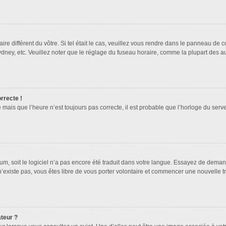
ire différent du vôtre. Si tel était le cas, veuillez vous rendre dans le panneau de co
ey, etc. Veuillez noter que le réglage du fuseau horaire, comme la plupart des autr
orrecte !
 mais que l’heure n’est toujours pas correcte, il est probable que l’horloge du serve
orum, soit le logiciel n’a pas encore été traduit dans votre langue. Essayez de deman
 n’existe pas, vous êtes libre de vous porter volontaire et commencer une nouvelle t
ateur ?