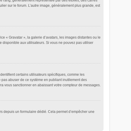
re rang, généralement représentée par des étoiles, des carrés
ulier sur le forum. L’autre image, généralement plus grande, est
ice « Gravatar », la galerie d’avatars, les images distantes ou le
e disponible aux utilisateurs. Si vous ne pouvez pas utiliser
entifient certains utilisateurs spécifiques, comme les
ne pas abuser de ce système en publiant inutilement des
rra vous sanctionner en abaissant votre compteur de messages.
ateurs depuis un formulaire dédié. Cela permet d’empêcher une