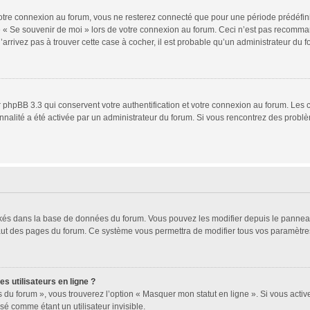
tre connexion au forum, vous ne resterez connecté que pour une période prédéfinie.
se « Se souvenir de moi » lors de votre connexion au forum. Ceci n’est pas recomm
’arrivez pas à trouver cette case à cocher, il est probable qu’un administrateur du fo
 phpBB 3.3 qui conservent votre authentification et votre connexion au forum. Les 
ionnalité a été activée par un administrateur du forum. Si vous rencontrez des pro
ockés dans la base de données du forum. Vous pouvez les modifier depuis le panneau d
haut des pages du forum. Ce système vous permettra de modifier tous vos paramètres
s utilisateurs en ligne ?
 du forum », vous trouverez l’option « Masquer mon statut en ligne ». Si vous activ
 comme étant un utilisateur invisible.