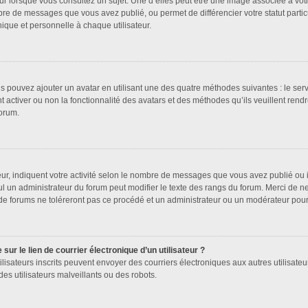
ur lorsque vous consultez un sujet. Une d’elles peut être une image associée à vot
bre de messages que vous avez publié, ou permet de différencier votre statut partic
que et personnelle à chaque utilisateur.
us pouvez ajouter un avatar en utilisant une des quatre méthodes suivantes : le serv
 activer ou non la fonctionnalité des avatars et des méthodes qu’ils veuillent rendr
forum.
ur, indiquent votre activité selon le nombre de messages que vous avez publié ou id
ul un administrateur du forum peut modifier le texte des rangs du forum. Merci de 
de forums ne toléreront pas ce procédé et un administrateur ou un modérateur pou
ur le lien de courrier électronique d’un utilisateur ?
s utilisateurs inscrits peuvent envoyer des courriers électroniques aux autres utilis
es utilisateurs malveillants ou des robots.