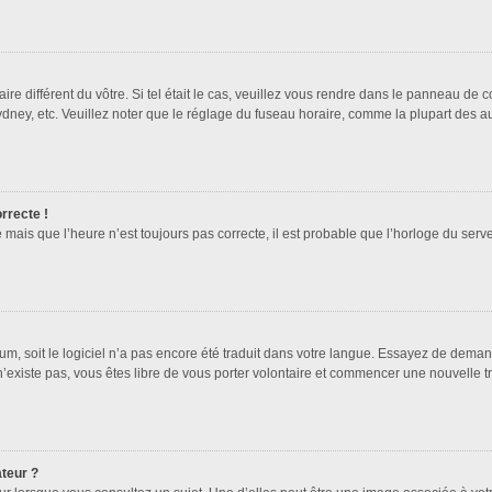
ire différent du vôtre. Si tel était le cas, veuillez vous rendre dans le panneau de co
ey, etc. Veuillez noter que le réglage du fuseau horaire, comme la plupart des autr
orrecte !
 mais que l’heure n’est toujours pas correcte, il est probable que l’horloge du serve
orum, soit le logiciel n’a pas encore été traduit dans votre langue. Essayez de deman
 n’existe pas, vous êtes libre de vous porter volontaire et commencer une nouvelle t
ateur ?