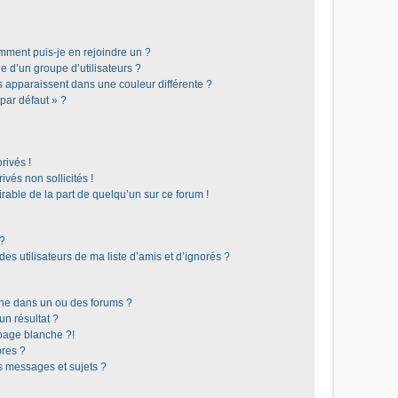
omment puis-je en rejoindre un ?
 d’un groupe d’utilisateurs ?
s apparaissent dans une couleur différente ?
 par défaut » ?
rivés !
vés non sollicités !
irable de la part de quelqu’un sur ce forum !
 ?
s utilisateurs de ma liste d’amis et d’ignorés ?
he dans un ou des forums ?
n résultat ?
page blanche ?!
res ?
 messages et sujets ?