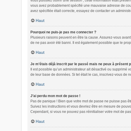
vous puissiez ouvrir une session ; cette information était présen
vous avez probablement spécifié une mauvaise adresse de courrie
avez spécifiée était correcte, essayez de contacter un administr
Haut
Pourquoi ne puis-je pas me connecter ?
Plusieurs raisons peuvent en être la cause. Assurez-vous avant t
de ne pas avoir été banni. Il est également possible que le propri
Haut
Je m’étais déjà inscrit par le passé mais ne peux à présent 
Il est possible qu’un administrateur ait désactivé ou supprimé 
de leur base de données. Si tel était le cas, inscrivez-vous de
Haut
J’ai perdu mon mot de passe !
Pas de panique ! Bien que votre mot de passe ne puisse pas être 
Suivez les instructions et vous devriez être en mesure de pou
Cependant, si vous ne pouvez pas réinitialiser votre mot de pas
Haut