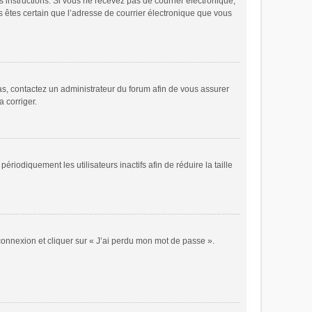
es instructions. Si vous ne recevez pas de courrier électronique,
s êtes certain que l’adresse de courrier électronique que vous
cas, contactez un administrateur du forum afin de vous assurer
a corriger.
odiquement les utilisateurs inactifs afin de réduire la taille
 connexion et cliquer sur « J’ai perdu mon mot de passe ».