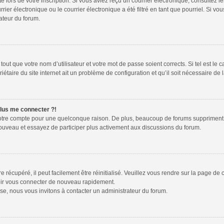
te lors de votre inscription. Si vous aviez reçu un courrier électronique, consultez l
r électronique ou le courrier électronique a été filtré en tant que pourriel. Si vou
ateur du forum.
out que votre nom d’utilisateur et votre mot de passe soient corrects. Si tel est le 
étaire du site internet ait un problème de configuration et qu’il soit nécessaire de l
plus me connecter ?!
votre compte pour une quelconque raison. De plus, beaucoup de forums suppriment péri
 nouveau et essayez de participer plus activement aux discussions du forum.
récupéré, il peut facilement être réinitialisé. Veuillez vous rendre sur la page de
voir vous connecter de nouveau rapidement.
se, nous vous invitons à contacter un administrateur du forum.