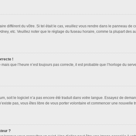
ire différent du vôtre. Si tel était le cas, veuillez vous rendre dans le panneau de co
ey, etc. Veuillez noter que le réglage du fuseau horaire, comme la plupart des autr
orrecte !
 mais que l’heure n’est toujours pas correcte, il est probable que l’horloge du serve
orum, soit le logiciel n’a pas encore été traduit dans votre langue. Essayez de deman
 n’existe pas, vous êtes libre de vous porter volontaire et commencer une nouvelle t
ateur ?