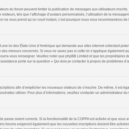
rateurs du forum peuvent limiter la publication de messages aux utilisateurs inscri
isiteurs, tels que l’affichage d’avatars personnalisés, l’utilisation de la messageri
iption ne vous prend qu’un court instant, c’est pourquoi nous vous recommandons de l
t une loi des États-Unis d’Amérique qui demande aux sites internet collectant pote
 des mineurs concernés. Si vous ne savez pas si cette loi s’applique également au
pourra vous renseigner. Veuillez noter que phpBB Limited et que les propriétaires 
l’assistance porte sur la question « Qui dois-je contacter à propos de problèmes d’a
inscriptions afin d’empêcher les nouveaux visiteurs de s’inscrire. De même, il est é
 souhaitez utiliser. Pour plus d’informations, veuillez contacter un administrateur du
t de passe soient corrects. Si la fonctionnalité de la COPPA est activée et que vous 
ins forums exigeront également que les nouvelles inscriptions doivent être activée