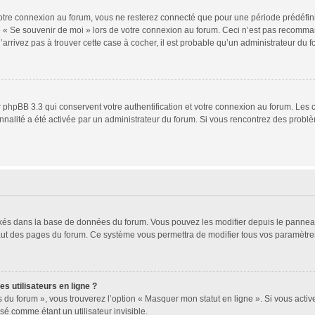
tre connexion au forum, vous ne resterez connecté que pour une période prédéfinie.
se « Se souvenir de moi » lors de votre connexion au forum. Ceci n’est pas recomm
’arrivez pas à trouver cette case à cocher, il est probable qu’un administrateur du fo
 phpBB 3.3 qui conservent votre authentification et votre connexion au forum. Les 
ionnalité a été activée par un administrateur du forum. Si vous rencontrez des pro
ockés dans la base de données du forum. Vous pouvez les modifier depuis le panneau d
haut des pages du forum. Ce système vous permettra de modifier tous vos paramètres
s utilisateurs en ligne ?
 du forum », vous trouverez l’option « Masquer mon statut en ligne ». Si vous activ
 comme étant un utilisateur invisible.