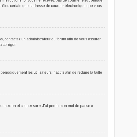
es instructions. Si vous ne recevez pas de courrier électronique,
s êtes certain que l’adresse de courrier électronique que vous
cas, contactez un administrateur du forum afin de vous assurer
a corriger.
odiquement les utilisateurs inactifs afin de réduire la taille
 connexion et cliquer sur « J’ai perdu mon mot de passe ».