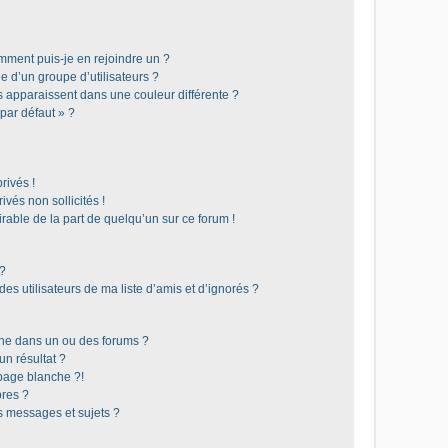
omment puis-je en rejoindre un ?
 d’un groupe d’utilisateurs ?
s apparaissent dans une couleur différente ?
 par défaut » ?
rivés !
vés non sollicités !
irable de la part de quelqu’un sur ce forum !
 ?
s utilisateurs de ma liste d’amis et d’ignorés ?
he dans un ou des forums ?
n résultat ?
page blanche ?!
res ?
 messages et sujets ?