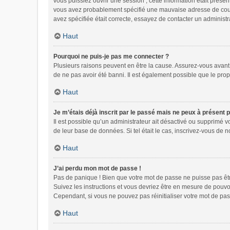
vous puissiez ouvrir une session ; cette information était présen
vous avez probablement spécifié une mauvaise adresse de courrie
avez spécifiée était correcte, essayez de contacter un administr
Haut
Pourquoi ne puis-je pas me connecter ?
Plusieurs raisons peuvent en être la cause. Assurez-vous avant t
de ne pas avoir été banni. Il est également possible que le propri
Haut
Je m’étais déjà inscrit par le passé mais ne peux à présent 
Il est possible qu’un administrateur ait désactivé ou supprimé 
de leur base de données. Si tel était le cas, inscrivez-vous de
Haut
J’ai perdu mon mot de passe !
Pas de panique ! Bien que votre mot de passe ne puisse pas être 
Suivez les instructions et vous devriez être en mesure de pou
Cependant, si vous ne pouvez pas réinitialiser votre mot de pas
Haut