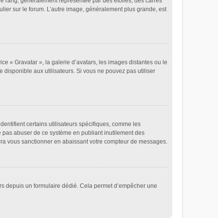
re rang, généralement représentée par des étoiles, des carrés
ulier sur le forum. L’autre image, généralement plus grande, est
ice « Gravatar », la galerie d’avatars, les images distantes ou le
e disponible aux utilisateurs. Si vous ne pouvez pas utiliser
entifient certains utilisateurs spécifiques, comme les
ne pas abuser de ce système en publiant inutilement des
rra vous sanctionner en abaissant votre compteur de messages.
ateurs depuis un formulaire dédié. Cela permet d’empêcher une