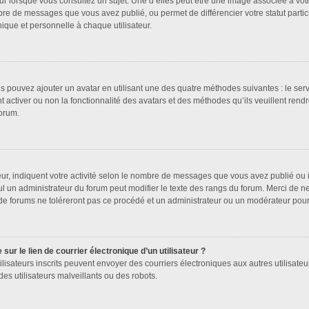
ur lorsque vous consultez un sujet. Une d’elles peut être une image associée à vot
bre de messages que vous avez publié, ou permet de différencier votre statut partic
que et personnelle à chaque utilisateur.
us pouvez ajouter un avatar en utilisant une des quatre méthodes suivantes : le serv
 activer ou non la fonctionnalité des avatars et des méthodes qu’ils veuillent rendr
forum.
ur, indiquent votre activité selon le nombre de messages que vous avez publié ou id
ul un administrateur du forum peut modifier le texte des rangs du forum. Merci de 
de forums ne toléreront pas ce procédé et un administrateur ou un modérateur pou
ur le lien de courrier électronique d’un utilisateur ?
s utilisateurs inscrits peuvent envoyer des courriers électroniques aux autres utilis
es utilisateurs malveillants ou des robots.