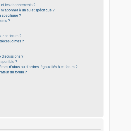
is et les abonnements ?
 m’abonner à un sujet spécifique ?
 spécifique ?
ents ?
sur ce forum ?
ièces jointes ?
e discussions ?
disponible ?
lèmes d’abus ou d’ordres légaux liés à ce forum ?
rateur du forum ?