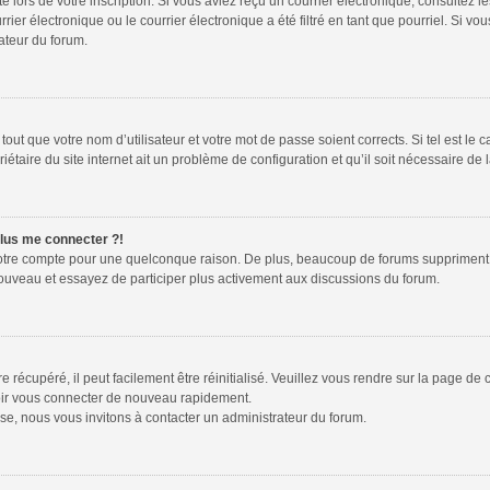
te lors de votre inscription. Si vous aviez reçu un courrier électronique, consultez l
r électronique ou le courrier électronique a été filtré en tant que pourriel. Si vou
ateur du forum.
out que votre nom d’utilisateur et votre mot de passe soient corrects. Si tel est le 
étaire du site internet ait un problème de configuration et qu’il soit nécessaire de l
plus me connecter ?!
votre compte pour une quelconque raison. De plus, beaucoup de forums suppriment péri
 nouveau et essayez de participer plus activement aux discussions du forum.
récupéré, il peut facilement être réinitialisé. Veuillez vous rendre sur la page de
voir vous connecter de nouveau rapidement.
se, nous vous invitons à contacter un administrateur du forum.