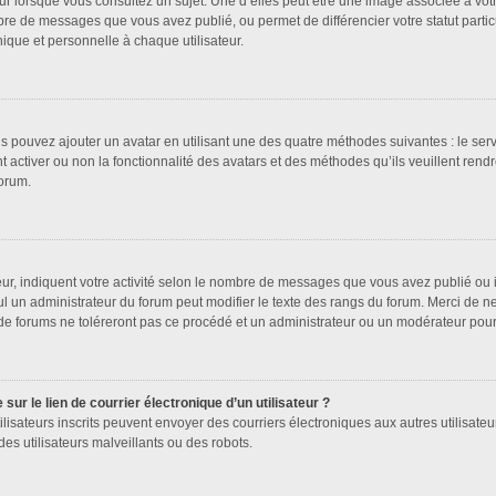
ur lorsque vous consultez un sujet. Une d’elles peut être une image associée à vot
bre de messages que vous avez publié, ou permet de différencier votre statut partic
que et personnelle à chaque utilisateur.
us pouvez ajouter un avatar en utilisant une des quatre méthodes suivantes : le serv
 activer ou non la fonctionnalité des avatars et des méthodes qu’ils veuillent rendr
forum.
ur, indiquent votre activité selon le nombre de messages que vous avez publié ou id
ul un administrateur du forum peut modifier le texte des rangs du forum. Merci de 
de forums ne toléreront pas ce procédé et un administrateur ou un modérateur pou
ur le lien de courrier électronique d’un utilisateur ?
s utilisateurs inscrits peuvent envoyer des courriers électroniques aux autres utilis
es utilisateurs malveillants ou des robots.