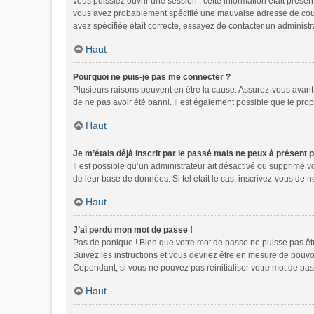
vous puissiez ouvrir une session ; cette information était présen
vous avez probablement spécifié une mauvaise adresse de courrie
avez spécifiée était correcte, essayez de contacter un administr
Haut
Pourquoi ne puis-je pas me connecter ?
Plusieurs raisons peuvent en être la cause. Assurez-vous avant t
de ne pas avoir été banni. Il est également possible que le propri
Haut
Je m’étais déjà inscrit par le passé mais ne peux à présent 
Il est possible qu’un administrateur ait désactivé ou supprimé 
de leur base de données. Si tel était le cas, inscrivez-vous de
Haut
J’ai perdu mon mot de passe !
Pas de panique ! Bien que votre mot de passe ne puisse pas être 
Suivez les instructions et vous devriez être en mesure de pou
Cependant, si vous ne pouvez pas réinitialiser votre mot de pas
Haut