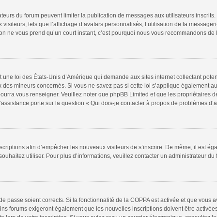
rateurs du forum peuvent limiter la publication de messages aux utilisateurs inscri
isiteurs, tels que l’affichage d’avatars personnalisés, l’utilisation de la messageri
iption ne vous prend qu’un court instant, c’est pourquoi nous vous recommandons de l
t une loi des États-Unis d’Amérique qui demande aux sites internet collectant pote
 des mineurs concernés. Si vous ne savez pas si cette loi s’applique également au
pourra vous renseigner. Veuillez noter que phpBB Limited et que les propriétaires 
l’assistance porte sur la question « Qui dois-je contacter à propos de problèmes d’a
inscriptions afin d’empêcher les nouveaux visiteurs de s’inscrire. De même, il est é
 souhaitez utiliser. Pour plus d’informations, veuillez contacter un administrateur du
t de passe soient corrects. Si la fonctionnalité de la COPPA est activée et que vous 
ins forums exigeront également que les nouvelles inscriptions doivent être activée