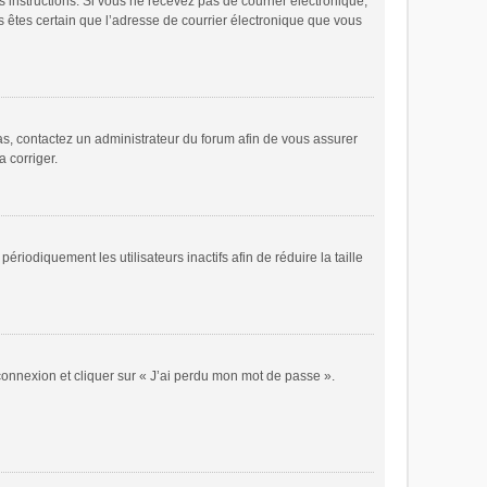
es instructions. Si vous ne recevez pas de courrier électronique,
s êtes certain que l’adresse de courrier électronique que vous
cas, contactez un administrateur du forum afin de vous assurer
a corriger.
odiquement les utilisateurs inactifs afin de réduire la taille
 connexion et cliquer sur « J’ai perdu mon mot de passe ».