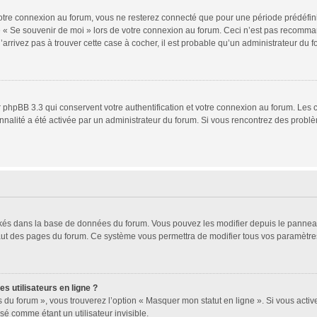
tre connexion au forum, vous ne resterez connecté que pour une période prédéfinie.
se « Se souvenir de moi » lors de votre connexion au forum. Ceci n’est pas recomm
’arrivez pas à trouver cette case à cocher, il est probable qu’un administrateur du fo
 phpBB 3.3 qui conservent votre authentification et votre connexion au forum. Les 
ionnalité a été activée par un administrateur du forum. Si vous rencontrez des pro
ockés dans la base de données du forum. Vous pouvez les modifier depuis le panneau d
haut des pages du forum. Ce système vous permettra de modifier tous vos paramètres
s utilisateurs en ligne ?
 du forum », vous trouverez l’option « Masquer mon statut en ligne ». Si vous activ
 comme étant un utilisateur invisible.