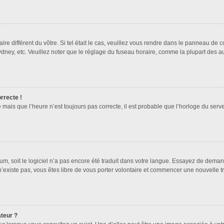
ire différent du vôtre. Si tel était le cas, veuillez vous rendre dans le panneau de co
ey, etc. Veuillez noter que le réglage du fuseau horaire, comme la plupart des autr
orrecte !
 mais que l’heure n’est toujours pas correcte, il est probable que l’horloge du serve
orum, soit le logiciel n’a pas encore été traduit dans votre langue. Essayez de deman
 n’existe pas, vous êtes libre de vous porter volontaire et commencer une nouvelle t
ateur ?