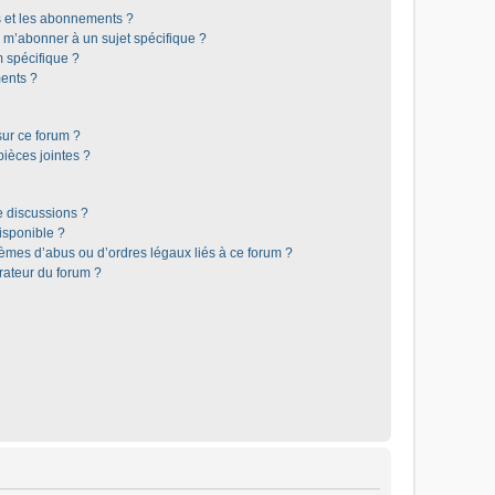
is et les abonnements ?
 m’abonner à un sujet spécifique ?
 spécifique ?
ents ?
sur ce forum ?
ièces jointes ?
e discussions ?
disponible ?
lèmes d’abus ou d’ordres légaux liés à ce forum ?
rateur du forum ?