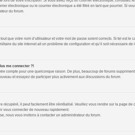
te lors de votre inscription. Si vous aviez reçu un courrier électronique, consultez l
r électronique ou le courrier électronique a été filtré en tant que pourriel. Si vou
ateur du forum.
out que votre nom d’utilisateur et votre mot de passe soient corrects. Si tel est le 
étaire du site internet ait un problème de configuration et qu’il soit nécessaire de l
plus me connecter ?!
votre compte pour une quelconque raison. De plus, beaucoup de forums suppriment péri
 nouveau et essayez de participer plus activement aux discussions du forum.
récupéré, il peut facilement être réinitialisé. Veuillez vous rendre sur la page de
voir vous connecter de nouveau rapidement.
se, nous vous invitons à contacter un administrateur du forum.