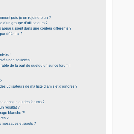
omment puis-je en rejoindre un ?
 d’un groupe d’utilisateurs ?
s apparaissent dans une couleur différente ?
 par défaut » ?
rivés !
vés non sollicités !
irable de la part de quelqu’un sur ce forum !
 ?
s utilisateurs de ma liste d’amis et d’ignorés ?
he dans un ou des forums ?
n résultat ?
page blanche ?!
res ?
 messages et sujets ?