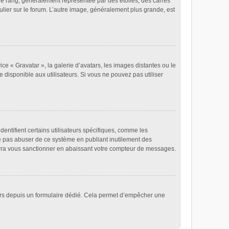
re rang, généralement représentée par des étoiles, des carrés
ulier sur le forum. L’autre image, généralement plus grande, est
ice « Gravatar », la galerie d’avatars, les images distantes ou le
e disponible aux utilisateurs. Si vous ne pouvez pas utiliser
entifient certains utilisateurs spécifiques, comme les
ne pas abuser de ce système en publiant inutilement des
rra vous sanctionner en abaissant votre compteur de messages.
ateurs depuis un formulaire dédié. Cela permet d’empêcher une