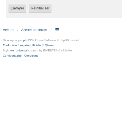
Accueil
Accueil du forum
Développé par
phpBB
® Forum Software © phpBB Limited
Traduction française officielle
©
Qiaeru
Style
we_universal
created by INVENTEA & v12mike
Confidentialité
|
Conditions