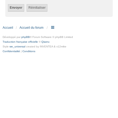
Accueil
Accueil du forum
Développé par
phpBB
® Forum Software © phpBB Limited
Traduction française officielle
©
Qiaeru
Style
we_universal
created by INVENTEA & v12mike
Confidentialité
|
Conditions