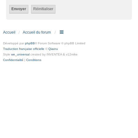
Accueil
Accueil du forum
Développé par
phpBB
® Forum Software © phpBB Limited
Traduction française officielle
©
Qiaeru
Style
we_universal
created by INVENTEA & v12mike
Confidentialité
|
Conditions