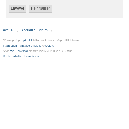
Accueil
Accueil du forum
Développé par
phpBB
® Forum Software © phpBB Limited
Traduction française officielle
©
Qiaeru
Style
we_universal
created by INVENTEA & v12mike
Confidentialité
|
Conditions