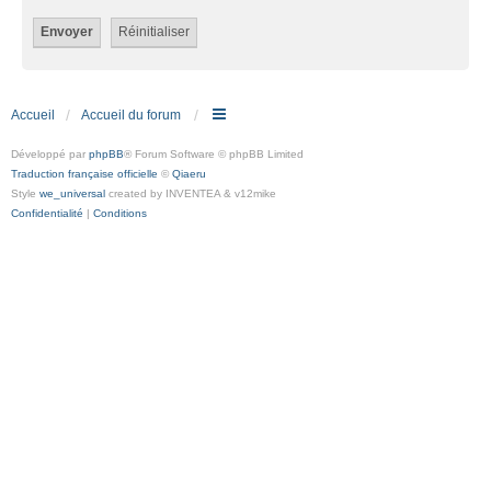
Accueil
Accueil du forum
Développé par
phpBB
® Forum Software © phpBB Limited
Traduction française officielle
©
Qiaeru
Style
we_universal
created by INVENTEA & v12mike
Confidentialité
|
Conditions