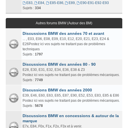
E83
,
E84
,
E85-E86
,
E89
,
E90-E91-E92-E93
Sujets :
334
Autres forums BMW (Autour des BM)
Discussions BMW des années 70 et avant
... , E03, E06, E08, E09, E10, E12, E20, E21, E23, E24 &
E26Postez ici vos sujets ne traitant pas de problèmes
techniques
Sujets :
1797
Discussions BMW des années 80 - 90
E28, E30, E31, E32, E34, E36, E38 & Z3
Postez ici vos sujets ne traitant pas de problèmes mécaniques.
Sujets :
7749
Discussions BMW des années 2000
E39, E46, E60, E63, E65, E87, E90, E52, E53, E83, E85 & E86
Postez ici vos sujets ne traitant pas de problèmes mécaniques.
Sujets :
5678
Discussions BMW en concessions & autour de la
marque
E7x, E84, F0x, F1x, F2x, F3x et à venir.