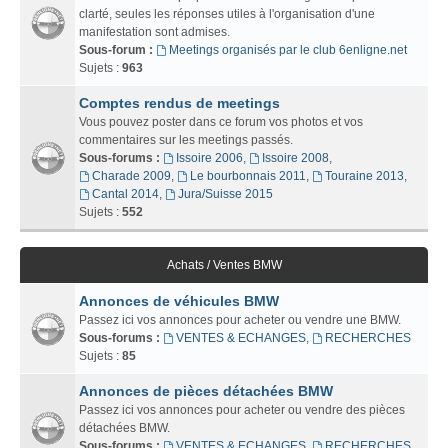
clarté, seules les réponses utiles à l'organisation d'une
manifestation sont admises.
Sous-forum :
Meetings organisés par le club 6enligne.net
Sujets :
963
Comptes rendus de meetings
Vous pouvez poster dans ce forum vos photos et vos
commentaires sur les meetings passés.
Sous-forums :
Issoire 2006
,
Issoire 2008
,
Charade 2009
,
Le bourbonnais 2011
,
Touraine 2013
,
Cantal 2014
,
Jura/Suisse 2015
Sujets :
552
Achats / Ventes BMW
Annonces de véhicules BMW
Passez ici vos annonces pour acheter ou vendre une BMW.
Sous-forums :
VENTES & ECHANGES
,
RECHERCHES
Sujets :
85
Annonces de pièces détachées BMW
Passez ici vos annonces pour acheter ou vendre des pièces
détachées BMW.
Sous-forums :
VENTES & ECHANGES
,
RECHERCHES