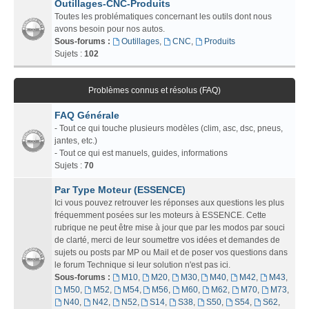
Outillages-CNC-Produits
Toutes les problématiques concernant les outils dont nous
avons besoin pour nos autos.
Sous-forums :
Outillages
,
CNC
,
Produits
Sujets :
102
Problèmes connus et résolus (FAQ)
FAQ Générale
- Tout ce qui touche plusieurs modèles (clim, asc, dsc, pneus,
jantes, etc.)
- Tout ce qui est manuels, guides, informations
Sujets :
70
Par Type Moteur (ESSENCE)
Ici vous pouvez retrouver les réponses aux questions les plus
fréquemment posées sur les moteurs à ESSENCE. Cette
rubrique ne peut être mise à jour que par les modos par souci
de clarté, merci de leur soumettre vos idées et demandes de
sujets ou posts par MP ou Mail et de poser vos questions dans
le forum Technique si leur solution n'est pas ici.
Sous-forums :
M10
,
M20
,
M30
,
M40
,
M42
,
M43
,
M50
,
M52
,
M54
,
M56
,
M60
,
M62
,
M70
,
M73
,
N40
,
N42
,
N52
,
S14
,
S38
,
S50
,
S54
,
S62
,