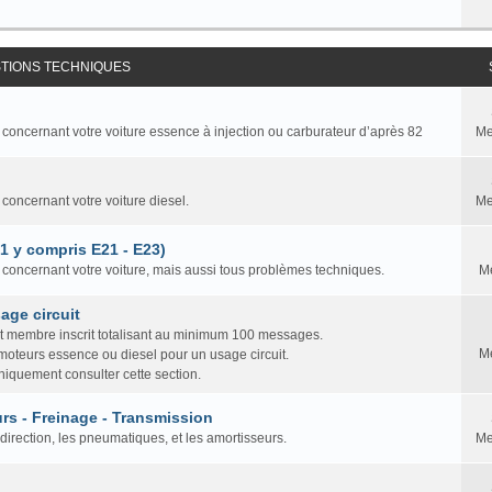
STIONS TECHNIQUES
 concernant votre voiture essence à injection ou carburateur d’après 82
Me
 concernant votre voiture diesel.
Me
81 y compris E21 - E23)
n concernant votre voiture, mais aussi tous problèmes techniques.
M
age circuit
ut membre inscrit totalisant au minimum 100 messages.
M
 moteurs essence ou diesel pour un usage circuit.
iquement consulter cette section.
rs - Freinage - Transmission
direction, les pneumatiques, et les amortisseurs.
Me