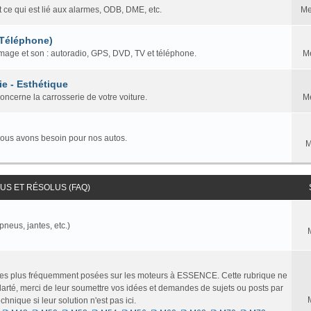
t ce qui est lié aux alarmes, ODB, DME, etc.
Me
 Téléphone)
mage et son : autoradio, GPS, DVD, TV et téléphone.
M
ie - Esthétique
concerne la carrosserie de votre voiture.
M
nous avons besoin pour nos autos.
M
S ET RÉSOLUS (FAQ)
pneus, jantes, etc.)
 les plus fréquemment posées sur les moteurs à ESSENCE. Cette rubrique ne
larté, merci de leur soumettre vos idées et demandes de sujets ou posts par
nique si leur solution n'est pas ici.