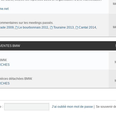
M
ne.net
commentaires sur les meetings passés.
M
ade 2009
,
Le bourbonnais 2011
,
Touraine 2013
,
Cantal 2014
,
 VENTES BMW
 BMW.
RCHES
 pièces détachées BMW.
RCHES
e :
J’ai oublié mon mot de passe
|
Se souvenir d