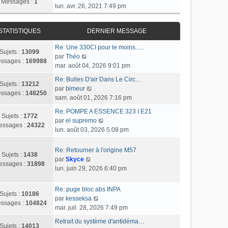
Messages :
1
o
lun. avr. 26, 2021 7:49 pm
n
s
STATISTIQUES
DERNIER MESSAGE
u
l
Re: Une 330CI pour le moins..…
t
Sujets :
13099
C
par
Théo
e
ssages :
169988
o
mar. août 04, 2026 9:01 pm
r
n
l
Re: Bulles D'air Dans Le Circ…
s
Sujets :
13212
C
e
par
bimeur
u
ssages :
148250
o
d
sam. août 01, 2026 7:16 pm
l
n
e
t
Re: POMPE A ESSENCE 323 I E21
s
r
Sujets :
1772
e
C
par
el supremo
u
n
essages :
24322
r
o
lun. août 03, 2026 5:08 pm
l
i
l
n
t
e
e
s
Re: Retourner à l'origine M57
e
r
Sujets :
1438
d
u
C
par
Skyce
r
m
essages :
31898
e
l
o
lun. juin 29, 2026 6:40 pm
l
e
r
t
n
e
s
n
e
s
d
s
Re: puge bloc abs INPA
i
r
Sujets :
10186
u
e
a
C
par
kesseksa
e
l
ssages :
104824
l
r
g
o
mar. juil. 28, 2026 7:49 pm
r
e
t
n
e
n
m
d
Retrait du système d'antidéma…
e
i
s
Sujets :
14013