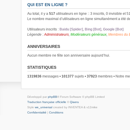
QUI EST EN LIGNE ?
Au total, il y a
517
utilisateurs en ligne :: 3 inscrits, 0 invisible et
Le nombre maximal d’utilisateurs en ligne simultanément a été 
Utilisateurs inscrits :
Baidu [Spider]
,
Bing [Bot]
,
Google [Bot]
Légende :
Administrateurs
,
Modérateurs généraux
,
Membres du 
ANNIVERSAIRES
Aucun membre ne fête son anniversaire aujourd’hui.
STATISTIQUES
1319836
messages •
101377
sujets •
37923
membres • Notre mem
Développé par
phpBB
® Forum Software © phpBB Limited
Traduction française officielle
©
Qiaeru
Style
we_universal
created by INVENTEA & v12mike
Confidentialité
|
Conditions