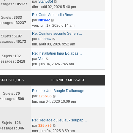
e
C
e
par
Stan535I
r
e
u
ssages :
105127
s
o
r
dim. août 02, 2026 5:40 pm
l
r
l
s
n
n
e
m
t
Re: Code Autoradio Bmw
a
s
i
Sujets :
3633
d
e
C
e
par
Nico-R
g
u
e
essages :
32237
e
s
o
r
ven. juil. 17, 2026 6:14 am
e
l
r
r
s
n
l
t
m
Re: Ceinture sécurité Série 8…
n
a
s
e
Sujets :
5197
C
e
e
par
robbmw
i
g
u
d
essages :
46173
o
r
s
lun. août 03, 2026 9:52 am
e
e
l
e
n
l
s
r
t
r
Re: Installation Inpa Ediabas…
s
e
a
m
Sujets :
102
e
n
C
par
Vod
u
d
g
e
essages :
2418
r
i
o
jeu. juin 04, 2026 7:45 am
l
e
e
s
l
e
n
t
r
s
e
r
s
e
n
a
d
m
u
STATISTIQUES
DERNIER MESSAGE
r
i
g
e
e
l
l
e
e
r
s
t
Re: Lire Une Bougie D'allumage
e
r
Sujets :
70
n
s
e
C
par
325ix86
d
m
Messages :
508
i
a
r
o
lun. mai 04, 2020 10:09 pm
e
e
e
g
l
n
r
s
r
e
e
s
n
s
m
d
u
i
a
Re: Reglage du jeu aux soupap…
e
e
l
Sujets :
126
e
g
C
par
325ix86
s
r
t
Messages :
346
r
e
o
mer. juin 04, 2025 8:59 am
s