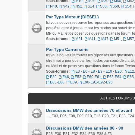
Sous-forums :
M10
,
M20
,
M30
,
M40
,
M42
N40
,
N42
,
N52
,
S14
,
S38
,
S50
,
S54
,
Par Type Moteur (DIESEL)
Ici vous pouvez retrouver les réponses aux questions
peut être mise à jour que par les modos par souci de c
MP ou Mail et de poser vos questions dans le forum Tech
Sous-forums :
M21
,
M41
,
M47
,
M51
,
M57
Par Type Carrosserie
Ici vous pouvez retrouver les réponses aux question
être mise à jour que par les modos par souci de clart
ou Mail et de poser vos questions dans le forum Techniq
Sous-forums :
E3 - E6 - E8 - E9 - E10 - E20
,
E12
E39
,
E46
,
E53
,
E60-E61
,
E63-E64
,
E65
E85-E86
,
E89
,
E90-E91-E92-E93
AUTRES FORUMS B
Discussions BMW des années 70 et avant
... , E03, E06, E08, E09, E10, E12, E20, E21, E23, E24
Discussions BMW des années 80 - 90
E28, E30, E31, E32, E34, E36, E38 & Z3