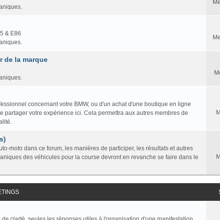
Me
caniques.
85 & E86
Me
caniques.
 de la marque
M
caniques.
professionnel concernant votre BMW, ou d'un achat d'une boutique en ligne
M
ire partager votre expérience ici. Cela permettra aux autres membres de
lité.
s)
to-moto dans ce forum, les manières de participer, les résultats et autres
M
caniques des véhicules pour la course devront en revanche se faire dans le
ETINGS
de clarté, seules les réponses utiles à l'organisation d'une manifestation