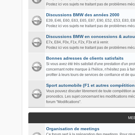
Postez ici vos sujets ne traitant pas de problèmes mé
Discussions BMW des années 2000
E39, E46, E60, E63, E65, E87, E90, E52, E53, E83, E
Postez ici vos sujets ne traitant pas de problèmes mé
Discussions BMW en concessions & autour
E7x, E84, F0x, F1x, F2x, F3x et à venir.
Postez ici vos sujets ne traitant pas de problèmes mé
Bonnes adresses de clients satisfaits
Si vous avez été très satisfait d'une prestation d'un 
concernant notre marque à l'hélice, n'hésitez pas à fa
profiter à leurs tours de services de confiance et de qua
Sport automobile (F1 et autres compétition
Vous pouvez discuter librement de toute compétition au
pronostics. Les sujet concernant les modifications mé
forum "Modifications".
ME
Organisation de meetings
Ce forum sert à la préparation des meetings. Pour plus 