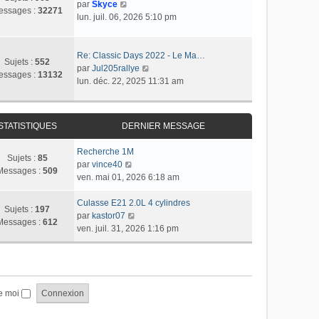
r
C
r
par
Skyce
m
a
essages :
32271
n
o
l
lun. juil. 06, 2026 5:10 pm
e
g
i
n
e
s
e
e
s
d
s
r
u
e
Re: Classic Days 2022 - Le Ma…
a
Sujets :
552
m
l
r
C
par
Jul205rallye
g
essages :
13132
e
t
n
o
lun. déc. 22, 2025 11:31 am
e
s
e
i
n
s
r
e
s
a
l
r
u
STATISTIQUES
DERNIER MESSAGE
g
e
m
l
e
d
e
t
Recherche 1M
e
s
e
Sujets :
85
C
par
vince40
r
s
r
Messages :
509
o
ven. mai 01, 2026 6:18 am
n
a
l
n
i
g
e
s
Culasse E21 2.0L 4 cylindres
e
e
d
Sujets :
197
u
C
par
kastor07
r
e
Messages :
612
l
o
ven. juil. 31, 2026 1:16 pm
m
r
t
n
e
n
e
s
s
i
r
u
s
e
l
l
a
r
e
t
e moi
g
m
d
e
e
e
e
r