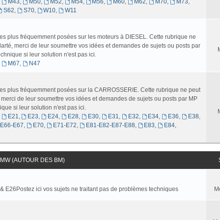
,
M43
,
M50
,
M52
,
M54
,
M56
,
M60
,
M62
,
M70
,
M73
,
S62
,
S70
,
W10
,
W11
 les plus fréquemment posées sur les moteurs à DIESEL. Cette rubrique ne
larté, merci de leur soumettre vos idées et demandes de sujets ou posts par
nique si leur solution n'est pas ici.
,
M67
,
N47
s les plus fréquemment posées sur la CARROSSERIE. Cette rubrique ne peut
é, merci de leur soumettre vos idées et demandes de sujets ou posts par MP
ue si leur solution n'est pas ici.
,
E21
,
E23
,
E24
,
E28
,
E30
,
E31
,
E32
,
E34
,
E36
,
E38
,
-E66-E67
,
E70
,
E71-E72
,
E81-E82-E87-E88
,
E83
,
E84
,
MW (AUTOUR DES BM)
 & E26Postez ici vos sujets ne traitant pas de problèmes techniques
M