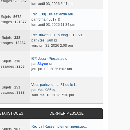
s
r
ssages :
200962
o
lun. août 03, 2026 5:41 pm
l
s
n
n
t
a
i
s
Re: [E39] Elle est enfin arri…
e
g
e
Sujets :
5678
u
C
par
romain5617
r
e
r
ssages :
121877
l
o
lun. août 03, 2026 11:34 pm
l
m
t
n
e
e
e
s
Re: Bmw 530D Touring F11 - Su…
d
s
Sujets :
338
r
C
u
par
Ytse_Jam
e
s
essages :
12234
l
o
l
ven. juil. 31, 2026 2:08 pm
r
a
e
n
t
n
g
d
s
e
i
e
[67] Jega - Pièces auto
e
u
r
Sujets :
210
e
C
par
Skyce
r
l
l
essages :
2203
r
o
jeu. juil. 02, 2026 8:02 am
n
t
e
m
n
i
e
d
e
s
e
r
e
s
u
Vous pariez sur la F1 ou le f…
r
l
r
Sujets :
153
s
l
C
par
Marc985
m
e
n
essages :
3388
a
t
o
sam. mai 16, 2026 7:30 pm
e
d
i
g
e
n
s
e
e
e
r
s
s
r
r
l
u
a
n
m
STATISTIQUES
DERNIER MESSAGE
e
l
g
i
e
d
t
e
e
s
e
e
Re: [67] Rassemblement mensue…
r
s
Sujets :
963