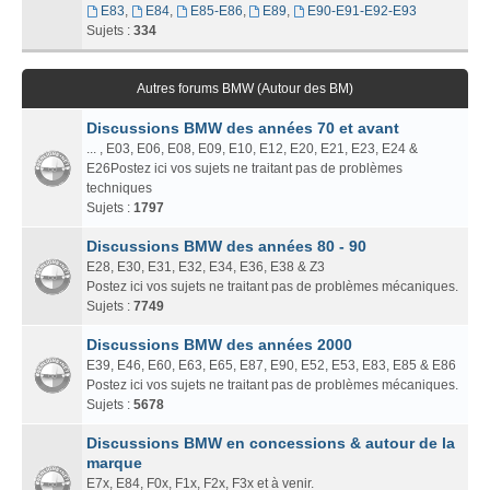
E83
,
E84
,
E85-E86
,
E89
,
E90-E91-E92-E93
Sujets :
334
Autres forums BMW (Autour des BM)
Discussions BMW des années 70 et avant
... , E03, E06, E08, E09, E10, E12, E20, E21, E23, E24 &
E26Postez ici vos sujets ne traitant pas de problèmes
techniques
Sujets :
1797
Discussions BMW des années 80 - 90
E28, E30, E31, E32, E34, E36, E38 & Z3
Postez ici vos sujets ne traitant pas de problèmes mécaniques.
Sujets :
7749
Discussions BMW des années 2000
E39, E46, E60, E63, E65, E87, E90, E52, E53, E83, E85 & E86
Postez ici vos sujets ne traitant pas de problèmes mécaniques.
Sujets :
5678
Discussions BMW en concessions & autour de la
marque
E7x, E84, F0x, F1x, F2x, F3x et à venir.