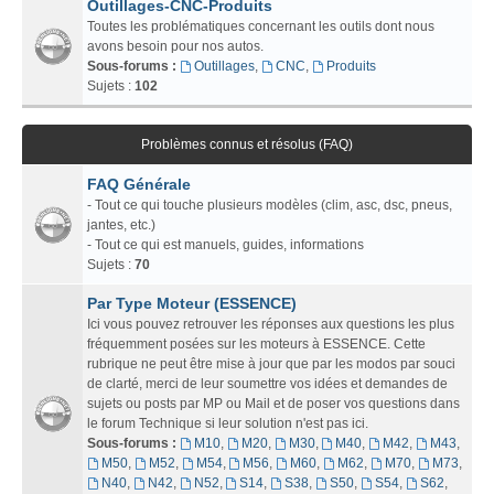
Outillages-CNC-Produits
Toutes les problématiques concernant les outils dont nous
avons besoin pour nos autos.
Sous-forums :
Outillages
,
CNC
,
Produits
Sujets :
102
Problèmes connus et résolus (FAQ)
FAQ Générale
- Tout ce qui touche plusieurs modèles (clim, asc, dsc, pneus,
jantes, etc.)
- Tout ce qui est manuels, guides, informations
Sujets :
70
Par Type Moteur (ESSENCE)
Ici vous pouvez retrouver les réponses aux questions les plus
fréquemment posées sur les moteurs à ESSENCE. Cette
rubrique ne peut être mise à jour que par les modos par souci
de clarté, merci de leur soumettre vos idées et demandes de
sujets ou posts par MP ou Mail et de poser vos questions dans
le forum Technique si leur solution n'est pas ici.
Sous-forums :
M10
,
M20
,
M30
,
M40
,
M42
,
M43
,
M50
,
M52
,
M54
,
M56
,
M60
,
M62
,
M70
,
M73
,
N40
,
N42
,
N52
,
S14
,
S38
,
S50
,
S54
,
S62
,