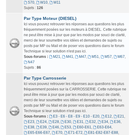
S70
,
W10
,
W11
Sujets :
126
Par Type Moteur (DIESEL)
Ici vous pouvez retrouver les réponses aux questions les plus
fréquemment posées sur les moteurs à DIESEL. Cette rubrique
ne peut être mise à jour que par les modos par souci de clarté,
merci de leur soumettre vos idées et demandes de sujets ou
posts par MP ou Mail et de poser vos questions dans le forum
Technique si leur solution n'est pas ici.
Sous-forums :
M21
,
M41
,
M47
,
M51
,
M57
,
M67
,
N47
Sujets :
86
Par Type Carrosserie
Ici vous pouvez retrouver les réponses aux questions les plus
fréquemment posées sur la CARROSSERIE. Cette rubrique ne
peut être mise à jour que par les modos par souci de clarté,
merci de leur soumettre vos idées et demandes de sujets ou
posts par MP ou Mail et de poser vos questions dans le forum
Technique si leur solution n'est pas ici.
Sous-forums :
E3 - E6 - E8 - E9 - E10 - E20
,
E12
,
E21
,
E23
,
E24
,
E28
,
E30
,
E31
,
E32
,
E34
,
E36
,
E38
,
E39
,
E46
,
E53
,
E60-E61
,
E63-E64
,
E65-E66-E67
,
E70
,
E71-E72
,
E81-E82-E87-E88
,