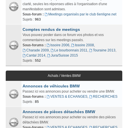
clarté, seules les réponses utiles à l'organisation d'une
manifestation sont admises.
Sous-forum :
Meetings organisés par le club 6enligne.net
Sujets :
963
Comptes rendus de meetings
Vous pouvez poster dans ce forum vos photos et vos
commentaires sur les meetings passés.
Sous-forums :
Issoire 2006
,
Issoire 2008
,
Charade 2009
,
Le bourbonnais 2011
,
Touraine 2013
,
Cantal 2014
,
Jura/Suisse 2015
Sujets :
552
Achats / Ventes BMW
Annonces de véhicules BMW
Passez ici vos annonces pour acheter ou vendre une BMW.
Sous-forums :
VENTES & ECHANGES
,
RECHERCHES
Sujets :
85
Annonces de pièces détachées BMW
Passez ici vos annonces pour acheter ou vendre des pièces
détachées BMW.
Sous-forums :
VENTES & ECHANGES
,
RECHERCHES