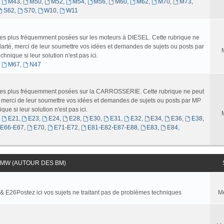
,
M43
,
M50
,
M52
,
M54
,
M56
,
M60
,
M62
,
M70
,
M73
,
S62
,
S70
,
W10
,
W11
 les plus fréquemment posées sur les moteurs à DIESEL. Cette rubrique ne
larté, merci de leur soumettre vos idées et demandes de sujets ou posts par
nique si leur solution n'est pas ici.
,
M67
,
N47
s les plus fréquemment posées sur la CARROSSERIE. Cette rubrique ne peut
é, merci de leur soumettre vos idées et demandes de sujets ou posts par MP
ue si leur solution n'est pas ici.
,
E21
,
E23
,
E24
,
E28
,
E30
,
E31
,
E32
,
E34
,
E36
,
E38
,
-E66-E67
,
E70
,
E71-E72
,
E81-E82-E87-E88
,
E83
,
E84
,
MW (AUTOUR DES BM)
 & E26Postez ici vos sujets ne traitant pas de problèmes techniques
M