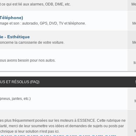
t ce qui est lié aux alarmes, ODB, DME, etc.
Me
 Téléphone)
mage et son : autoradio, GPS, DVD, TV et téléphone.
M
ie - Esthétique
concerne la carrosserie de votre voiture.
M
nous avons besoin pour nos autos.
M
S ET RÉSOLUS (FAQ)
pneus, jantes, etc.)
 les plus fréquemment posées sur les moteurs à ESSENCE. Cette rubrique ne
larté, merci de leur soumettre vos idées et demandes de sujets ou posts par
nique si leur solution n'est pas ici.