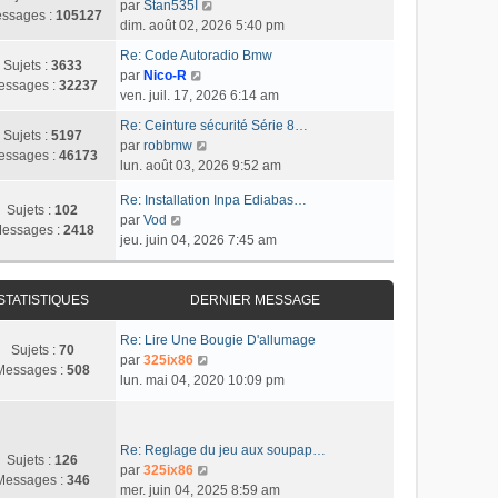
e
C
e
par
Stan535I
r
e
u
ssages :
105127
s
o
r
dim. août 02, 2026 5:40 pm
l
r
l
s
n
n
e
m
t
Re: Code Autoradio Bmw
a
s
i
Sujets :
3633
d
C
e
e
par
Nico-R
g
u
e
essages :
32237
e
o
s
r
ven. juil. 17, 2026 6:14 am
e
l
r
r
n
s
l
t
m
Re: Ceinture sécurité Série 8…
n
s
a
e
Sujets :
5197
C
e
e
par
robbmw
i
u
g
d
essages :
46173
o
r
s
lun. août 03, 2026 9:52 am
e
l
e
e
n
l
s
r
t
r
Re: Installation Inpa Ediabas…
s
e
a
m
Sujets :
102
e
n
C
par
Vod
u
d
g
e
essages :
2418
r
i
o
jeu. juin 04, 2026 7:45 am
l
e
e
s
l
e
n
t
r
s
e
r
s
e
n
a
d
m
u
STATISTIQUES
DERNIER MESSAGE
r
i
g
e
e
l
l
e
e
r
s
t
Re: Lire Une Bougie D'allumage
e
r
Sujets :
70
n
s
e
C
par
325ix86
d
m
Messages :
508
i
a
r
o
lun. mai 04, 2020 10:09 pm
e
e
e
g
l
n
r
s
r
e
e
s
n
s
m
d
u
i
a
Re: Reglage du jeu aux soupap…
e
e
l
Sujets :
126
e
g
C
par
325ix86
s
r
t
Messages :
346
r
e
o
mer. juin 04, 2025 8:59 am
s