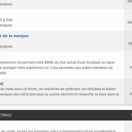
Me
caniques.
85 & E86
Me
caniques.
 de la marque
M
caniques.
professionnel concernant votre BMW, ou d'un achat d'une boutique en ligne
M
ire partager votre expérience ici. Cela permettra aux autres membres de
lité.
s)
to-moto dans ce forum, les manières de participer, les résultats et autres
M
caniques des véhicules pour la course devront en revanche se faire dans le
ETINGS
de clarté, seules les réponses utiles à l'organisation d'une manifestation