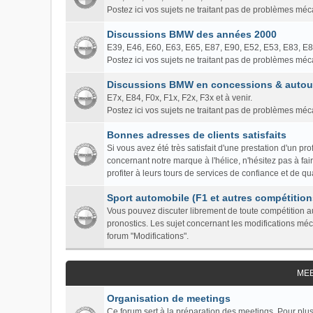
Postez ici vos sujets ne traitant pas de problèmes mé
Discussions BMW des années 2000
E39, E46, E60, E63, E65, E87, E90, E52, E53, E83, E
Postez ici vos sujets ne traitant pas de problèmes mé
Discussions BMW en concessions & autour
E7x, E84, F0x, F1x, F2x, F3x et à venir.
Postez ici vos sujets ne traitant pas de problèmes mé
Bonnes adresses de clients satisfaits
Si vous avez été très satisfait d'une prestation d'un 
concernant notre marque à l'hélice, n'hésitez pas à fa
profiter à leurs tours de services de confiance et de qua
Sport automobile (F1 et autres compétition
Vous pouvez discuter librement de toute compétition au
pronostics. Les sujet concernant les modifications mé
forum "Modifications".
ME
Organisation de meetings
Ce forum sert à la préparation des meetings. Pour plus 