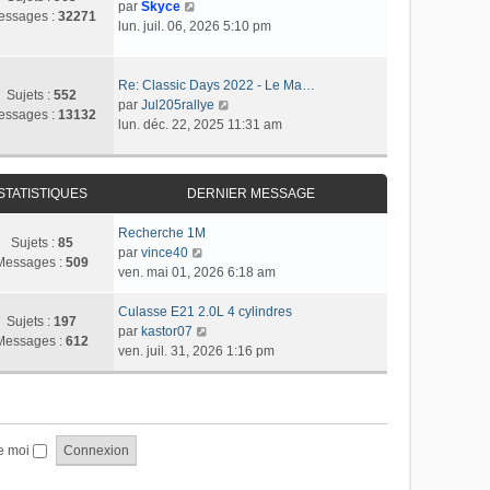
r
C
r
par
Skyce
m
a
essages :
32271
n
o
l
lun. juil. 06, 2026 5:10 pm
e
g
i
n
e
s
e
e
s
d
s
r
u
e
Re: Classic Days 2022 - Le Ma…
a
Sujets :
552
m
l
r
C
par
Jul205rallye
g
essages :
13132
e
t
n
o
lun. déc. 22, 2025 11:31 am
e
s
e
i
n
s
r
e
s
a
l
r
u
STATISTIQUES
DERNIER MESSAGE
g
e
m
l
e
d
e
t
Recherche 1M
e
s
e
Sujets :
85
C
par
vince40
r
s
r
Messages :
509
o
ven. mai 01, 2026 6:18 am
n
a
l
n
i
g
e
s
Culasse E21 2.0L 4 cylindres
e
e
d
Sujets :
197
u
C
par
kastor07
r
e
Messages :
612
l
o
ven. juil. 31, 2026 1:16 pm
m
r
t
n
e
n
e
s
s
i
r
u
s
e
l
l
a
r
e
t
e moi
g
m
d
e
e
e
e
r