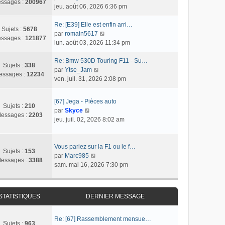
s
r
ssages :
200967
o
jeu. août 06, 2026 6:36 pm
l
s
n
n
t
a
i
s
Re: [E39] Elle est enfin arri…
e
g
e
Sujets :
5678
u
C
par
romain5617
r
e
r
ssages :
121877
l
o
lun. août 03, 2026 11:34 pm
l
m
t
n
e
e
e
s
Re: Bmw 530D Touring F11 - Su…
d
s
Sujets :
338
r
C
u
par
Ytse_Jam
e
s
essages :
12234
l
o
l
ven. juil. 31, 2026 2:08 pm
r
a
e
n
t
n
g
d
s
e
i
e
[67] Jega - Pièces auto
e
u
r
Sujets :
210
e
C
par
Skyce
r
l
l
essages :
2203
r
o
jeu. juil. 02, 2026 8:02 am
n
t
e
m
n
i
e
d
e
s
e
r
e
s
u
Vous pariez sur la F1 ou le f…
r
l
r
Sujets :
153
s
l
C
par
Marc985
m
e
n
essages :
3388
a
t
o
sam. mai 16, 2026 7:30 pm
e
d
i
g
e
n
s
e
e
e
r
s
s
r
r
l
u
a
n
m
STATISTIQUES
DERNIER MESSAGE
e
l
g
i
e
d
t
e
e
s
e
e
Re: [67] Rassemblement mensue…
r
s
Sujets :
963