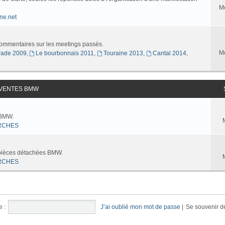
M
ne.net
commentaires sur les meetings passés.
M
ade 2009
,
Le bourbonnais 2011
,
Touraine 2013
,
Cantal 2014
,
 VENTES BMW
 BMW.
RCHES
 pièces détachées BMW.
RCHES
e :
J’ai oublié mon mot de passe
|
Se souvenir d