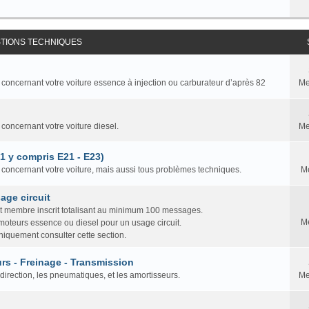
STIONS TECHNIQUES
 concernant votre voiture essence à injection ou carburateur d’après 82
Me
 concernant votre voiture diesel.
Me
81 y compris E21 - E23)
n concernant votre voiture, mais aussi tous problèmes techniques.
M
age circuit
ut membre inscrit totalisant au minimum 100 messages.
M
 moteurs essence ou diesel pour un usage circuit.
iquement consulter cette section.
rs - Freinage - Transmission
direction, les pneumatiques, et les amortisseurs.
Me