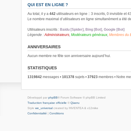
QUI EST EN LIGNE ?
Au total, il y a
442
utilisateurs en ligne :: 3 inscrits, 0 invisible et
Le nombre maximal d’utilisateurs en ligne simultanément a été 
Utilisateurs inscrits :
Baidu [Spider]
,
Bing [Bot]
,
Google [Bot]
Légende :
Administrateurs
,
Modérateurs généraux
,
Membres du 
ANNIVERSAIRES
Aucun membre ne fête son anniversaire aujourd’hui.
STATISTIQUES
1319842
messages •
101378
sujets •
37923
membres • Notre mem
Développé par
phpBB
® Forum Software © phpBB Limited
Traduction française officielle
©
Qiaeru
Style
we_universal
created by INVENTEA & v12mike
Confidentialité
|
Conditions