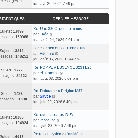
Messages :
1
o
lun. avr. 26, 2021 7:49 pm
n
s
STATISTIQUES
DERNIER MESSAGE
u
l
Re: Une 330CI pour le moins..…
t
Sujets :
13099
C
par
Théo
e
ssages :
169988
o
mar. août 04, 2026 9:01 pm
r
n
l
Fonctionnement de Turbo d'une…
s
Sujets :
13213
C
e
par
Edouard
u
ssages :
148251
o
d
jeu. août 06, 2026 11:44 am
l
n
e
t
Re: POMPE A ESSENCE 323 I E21
s
r
Sujets :
1772
e
C
par
el supremo
u
n
essages :
24322
r
o
lun. août 03, 2026 5:08 pm
l
i
l
n
t
e
e
s
Re: Retourner à l'origine M57
e
r
Sujets :
1438
d
u
C
par
Skyce
r
m
essages :
31898
e
l
o
lun. juin 29, 2026 6:40 pm
l
e
r
t
n
e
s
n
e
s
d
s
Re: puge bloc abs INPA
i
r
Sujets :
10186
u
e
a
C
par
kesseksa
e
l
ssages :
104824
l
r
g
o
mar. juil. 28, 2026 7:49 pm
r
e
t
n
e
n
m
d
Retrait du système d'antidéma…
e
i
s
Sujets :
14013