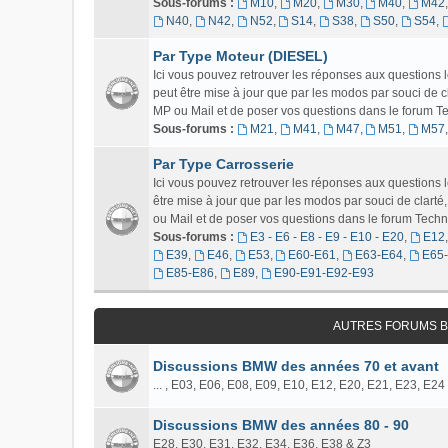
Sous-forums :
M10
,
M20
,
M30
,
M40
,
M42
N40
,
N42
,
N52
,
S14
,
S38
,
S50
,
S54
,
Par Type Moteur (DIESEL)
Ici vous pouvez retrouver les réponses aux questions
peut être mise à jour que par les modos par souci de c
MP ou Mail et de poser vos questions dans le forum Tech
Sous-forums :
M21
,
M41
,
M47
,
M51
,
M57
Par Type Carrosserie
Ici vous pouvez retrouver les réponses aux question
être mise à jour que par les modos par souci de clart
ou Mail et de poser vos questions dans le forum Techniq
Sous-forums :
E3 - E6 - E8 - E9 - E10 - E20
,
E12
E39
,
E46
,
E53
,
E60-E61
,
E63-E64
,
E65
E85-E86
,
E89
,
E90-E91-E92-E93
AUTRES FORUMS B
Discussions BMW des années 70 et avant
... , E03, E06, E08, E09, E10, E12, E20, E21, E23, E24
Discussions BMW des années 80 - 90
E28, E30, E31, E32, E34, E36, E38 & Z3