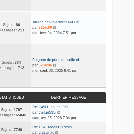
n
e
m
n
a
i
r
e
s
g
e
l
s
u
e
r
e
s
l
m
d
Tarage des injecteurs M41 et …
a
t
Sujets :
86
e
e
C
par
325ix86
g
e
Messages :
213
s
r
o
dim. févr. 04, 2024 7:51 pm
e
r
s
n
n
l
a
i
s
e
g
e
u
d
e
r
l
e
m
t
Poignée de porte qui colle et…
r
Sujets :
334
e
e
C
par
325ix86
n
Messages :
712
s
r
o
mer. sept. 03, 2025 9:41 pm
i
s
l
n
e
a
e
s
r
g
d
u
m
e
e
l
e
r
t
STATISTIQUES
DERNIER MESSAGE
s
n
e
s
Re: 745I Highline E23
i
r
Sujets :
1797
a
C
par
cyril.m535i
e
l
essages :
65846
g
o
sam. avr. 25, 2026 7:04 pm
r
e
e
n
m
d
Re: E34 : Modif Et Resto
s
e
e
Sujets :
7749
C
par
crazymac
u