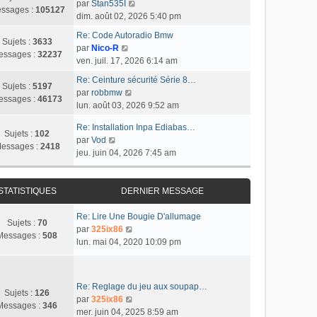
e
C
e
par
Stan535I
r
e
u
ssages :
105127
s
o
r
dim. août 02, 2026 5:40 pm
l
r
l
s
n
n
e
m
t
Re: Code Autoradio Bmw
a
s
i
Sujets :
3633
d
C
e
e
par
Nico-R
g
u
e
essages :
32237
e
o
s
r
ven. juil. 17, 2026 6:14 am
e
l
r
r
n
s
l
t
m
Re: Ceinture sécurité Série 8…
n
s
a
e
Sujets :
5197
C
e
e
par
robbmw
i
u
g
d
essages :
46173
o
r
s
lun. août 03, 2026 9:52 am
e
l
e
e
n
l
s
r
t
r
Re: Installation Inpa Ediabas…
s
e
a
m
Sujets :
102
e
n
C
par
Vod
u
d
g
e
essages :
2418
r
i
o
jeu. juin 04, 2026 7:45 am
l
e
e
s
l
e
n
t
r
s
e
r
s
e
n
a
d
m
u
STATISTIQUES
DERNIER MESSAGE
r
i
g
e
e
l
l
e
e
r
s
t
Re: Lire Une Bougie D'allumage
e
r
Sujets :
70
n
s
e
C
par
325ix86
d
m
Messages :
508
i
a
r
o
lun. mai 04, 2020 10:09 pm
e
e
e
g
l
n
r
s
r
e
e
s
n
s
m
d
u
i
a
Re: Reglage du jeu aux soupap…
e
e
l
Sujets :
126
e
g
C
par
325ix86
s
r
t
Messages :
346
r
e
o
mer. juin 04, 2025 8:59 am
s