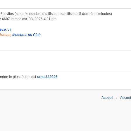
 468 invités (selon le nombre d’utilisateurs actifs des 5 dernières minutes)
de
4607
le mer. avr. 08, 2026 4:21 pm
yce
,
vfr
Bureau
,
Membres du Club
bre le plus récent est
rahul322026
Accueil
Accuei