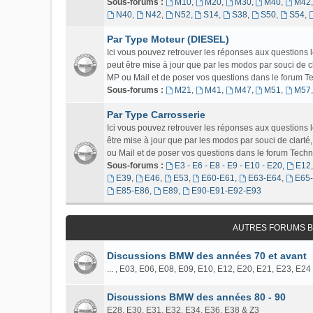
Sous-forums :
M10
,
M20
,
M30
,
M40
,
M42
N40
,
N42
,
N52
,
S14
,
S38
,
S50
,
S54
,
Par Type Moteur (DIESEL)
Ici vous pouvez retrouver les réponses aux questions
peut être mise à jour que par les modos par souci de c
MP ou Mail et de poser vos questions dans le forum Tech
Sous-forums :
M21
,
M41
,
M47
,
M51
,
M57
Par Type Carrosserie
Ici vous pouvez retrouver les réponses aux question
être mise à jour que par les modos par souci de clart
ou Mail et de poser vos questions dans le forum Techniq
Sous-forums :
E3 - E6 - E8 - E9 - E10 - E20
,
E12
E39
,
E46
,
E53
,
E60-E61
,
E63-E64
,
E65
E85-E86
,
E89
,
E90-E91-E92-E93
AUTRES FORUMS B
Discussions BMW des années 70 et avant
... , E03, E06, E08, E09, E10, E12, E20, E21, E23, E24
Discussions BMW des années 80 - 90
E28, E30, E31, E32, E34, E36, E38 & Z3