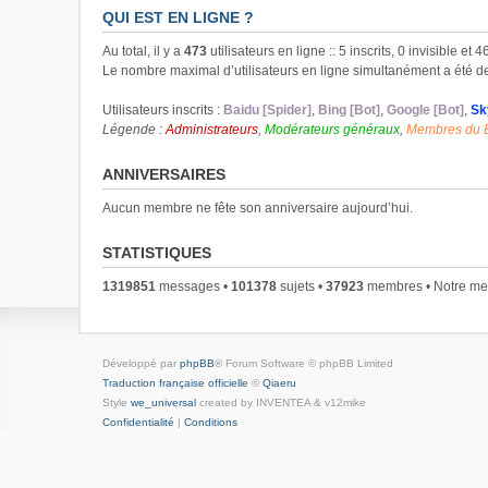
QUI EST EN LIGNE ?
Au total, il y a
473
utilisateurs en ligne :: 5 inscrits, 0 invisible et
Le nombre maximal d’utilisateurs en ligne simultanément a été 
Utilisateurs inscrits :
Baidu [Spider]
,
Bing [Bot]
,
Google [Bot]
,
Sk
Légende :
Administrateurs
,
Modérateurs généraux
,
Membres du 
ANNIVERSAIRES
Aucun membre ne fête son anniversaire aujourd’hui.
STATISTIQUES
1319851
messages •
101378
sujets •
37923
membres • Notre mem
Développé par
phpBB
® Forum Software © phpBB Limited
Traduction française officielle
©
Qiaeru
Style
we_universal
created by INVENTEA & v12mike
Confidentialité
|
Conditions