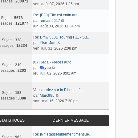
s
r
ssages :
200971
o
ven. août 07, 2026 1:35 pm
l
s
n
n
t
a
i
s
Re: [E39] Elle est enfin arri…
e
g
e
Sujets :
5678
u
C
par
romain5617
r
e
r
ssages :
121877
l
o
lun. août 03, 2026 11:34 pm
l
m
t
n
e
e
e
s
Re: Bmw 530D Touring F11 - Su…
d
s
Sujets :
338
r
C
u
par
Ytse_Jam
e
s
essages :
12234
l
o
l
ven. juil. 31, 2026 2:08 pm
r
a
e
n
t
n
g
d
s
e
i
e
[67] Jega - Pièces auto
e
u
r
Sujets :
210
e
C
par
Skyce
r
l
l
essages :
2203
r
o
jeu. juil. 02, 2026 8:02 am
n
t
e
m
n
i
e
d
e
s
e
r
e
s
u
Vous pariez sur la F1 ou le f…
r
l
r
Sujets :
153
s
l
C
par
Marc985
m
e
n
essages :
3388
a
t
o
sam. mai 16, 2026 7:30 pm
e
d
i
g
e
n
s
e
e
e
r
s
s
r
r
l
u
a
n
m
STATISTIQUES
DERNIER MESSAGE
e
l
g
i
e
d
t
e
e
s
e
e
Re: [67] Rassemblement mensue…
r
s
Sujets :
963