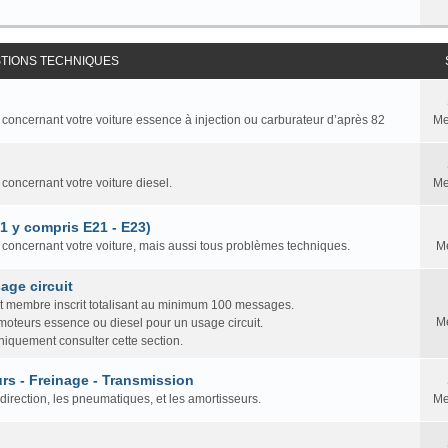
STIONS TECHNIQUES
 concernant votre voiture essence à injection ou carburateur d’après 82
Me
 concernant votre voiture diesel.
Me
81 y compris E21 - E23)
n concernant votre voiture, mais aussi tous problèmes techniques.
M
age circuit
ut membre inscrit totalisant au minimum 100 messages.
M
 moteurs essence ou diesel pour un usage circuit.
iquement consulter cette section.
rs - Freinage - Transmission
direction, les pneumatiques, et les amortisseurs.
Me