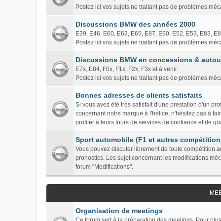
Postez ici vos sujets ne traitant pas de problèmes mé
Discussions BMW des années 2000
E39, E46, E60, E63, E65, E87, E90, E52, E53, E83, E
Postez ici vos sujets ne traitant pas de problèmes mé
Discussions BMW en concessions & autour
E7x, E84, F0x, F1x, F2x, F3x et à venir.
Postez ici vos sujets ne traitant pas de problèmes mé
Bonnes adresses de clients satisfaits
Si vous avez été très satisfait d'une prestation d'un 
concernant notre marque à l'hélice, n'hésitez pas à fa
profiter à leurs tours de services de confiance et de qua
Sport automobile (F1 et autres compétition
Vous pouvez discuter librement de toute compétition au
pronostics. Les sujet concernant les modifications mé
forum "Modifications".
ME
Organisation de meetings
Ce forum sert à la préparation des meetings. Pour plus 