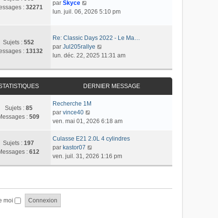
r
C
r
par
Skyce
m
a
essages :
32271
n
o
l
lun. juil. 06, 2026 5:10 pm
e
g
i
n
e
s
e
e
s
d
s
r
u
e
Re: Classic Days 2022 - Le Ma…
a
Sujets :
552
m
l
r
C
par
Jul205rallye
g
essages :
13132
e
t
n
o
lun. déc. 22, 2025 11:31 am
e
s
e
i
n
s
r
e
s
a
l
r
u
STATISTIQUES
DERNIER MESSAGE
g
e
m
l
e
d
e
t
Recherche 1M
e
s
e
Sujets :
85
C
par
vince40
r
s
r
Messages :
509
o
ven. mai 01, 2026 6:18 am
n
a
l
n
i
g
e
s
Culasse E21 2.0L 4 cylindres
e
e
d
Sujets :
197
u
C
par
kastor07
r
e
Messages :
612
l
o
ven. juil. 31, 2026 1:16 pm
m
r
t
n
e
n
e
s
s
i
r
u
s
e
l
l
a
r
e
t
e moi
g
m
d
e
e
e
e
r