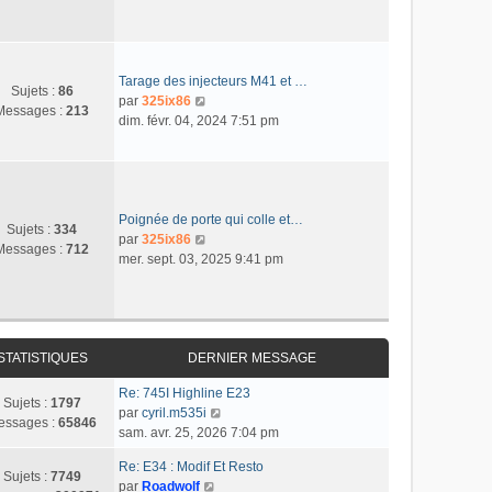
n
e
m
n
a
i
r
e
s
g
e
l
s
u
e
r
e
s
l
m
d
Tarage des injecteurs M41 et …
a
t
Sujets :
86
e
e
C
par
325ix86
g
e
Messages :
213
s
r
o
dim. févr. 04, 2024 7:51 pm
e
r
s
n
n
l
a
i
s
e
g
e
u
d
e
r
l
e
m
t
Poignée de porte qui colle et…
r
Sujets :
334
e
e
C
par
325ix86
n
Messages :
712
s
r
o
mer. sept. 03, 2025 9:41 pm
i
s
l
n
e
a
e
s
r
g
d
u
m
e
e
l
e
r
t
STATISTIQUES
DERNIER MESSAGE
s
n
e
s
Re: 745I Highline E23
i
r
Sujets :
1797
a
C
par
cyril.m535i
e
l
essages :
65846
g
o
sam. avr. 25, 2026 7:04 pm
r
e
e
n
m
d
Re: E34 : Modif Et Resto
s
e
e
Sujets :
7749
C
par
Roadwolf
u