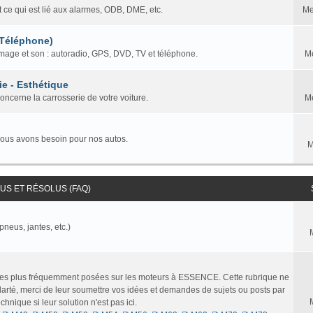
t ce qui est lié aux alarmes, ODB, DME, etc.
Me
 Téléphone)
mage et son : autoradio, GPS, DVD, TV et téléphone.
M
ie - Esthétique
concerne la carrosserie de votre voiture.
M
nous avons besoin pour nos autos.
M
S ET RÉSOLUS (FAQ)
pneus, jantes, etc.)
 les plus fréquemment posées sur les moteurs à ESSENCE. Cette rubrique ne
larté, merci de leur soumettre vos idées et demandes de sujets ou posts par
nique si leur solution n'est pas ici.