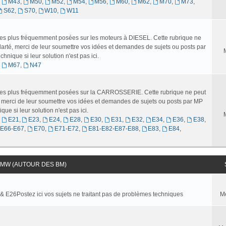
,
M43
,
M50
,
M52
,
M54
,
M56
,
M60
,
M62
,
M70
,
M73
,
S62
,
S70
,
W10
,
W11
 les plus fréquemment posées sur les moteurs à DIESEL. Cette rubrique ne
larté, merci de leur soumettre vos idées et demandes de sujets ou posts par
nique si leur solution n'est pas ici.
,
M67
,
N47
s les plus fréquemment posées sur la CARROSSERIE. Cette rubrique ne peut
é, merci de leur soumettre vos idées et demandes de sujets ou posts par MP
ue si leur solution n'est pas ici.
,
E21
,
E23
,
E24
,
E28
,
E30
,
E31
,
E32
,
E34
,
E36
,
E38
,
-E66-E67
,
E70
,
E71-E72
,
E81-E82-E87-E88
,
E83
,
E84
,
MW (AUTOUR DES BM)
 & E26Postez ici vos sujets ne traitant pas de problèmes techniques
M