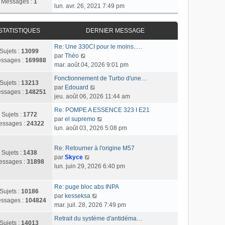
Messages :
1
o
lun. avr. 26, 2021 7:49 pm
n
s
STATISTIQUES
DERNIER MESSAGE
u
l
Re: Une 330CI pour le moins..…
t
Sujets :
13099
C
par
Théo
e
ssages :
169988
o
mar. août 04, 2026 9:01 pm
r
n
l
Fonctionnement de Turbo d'une…
s
Sujets :
13213
C
e
par
Edouard
u
ssages :
148251
o
d
jeu. août 06, 2026 11:44 am
l
n
e
t
Re: POMPE A ESSENCE 323 I E21
s
r
Sujets :
1772
e
C
par
el supremo
u
n
essages :
24322
r
o
lun. août 03, 2026 5:08 pm
l
i
l
n
t
e
e
s
Re: Retourner à l'origine M57
e
r
Sujets :
1438
d
u
C
par
Skyce
r
m
essages :
31898
e
l
o
lun. juin 29, 2026 6:40 pm
l
e
r
t
n
e
s
n
e
s
d
s
Re: puge bloc abs INPA
i
r
Sujets :
10186
u
e
a
C
par
kesseksa
e
l
ssages :
104824
l
r
g
o
mar. juil. 28, 2026 7:49 pm
r
e
t
n
e
n
m
d
Retrait du système d'antidéma…
e
i
s
Sujets :
14013