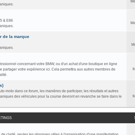
Me
caniques.
85 & E86
Me
caniques.
 de la marque
M
caniques.
professionnel concernant votre BMW, ou d'un achat d'une boutique en ligne
M
ire partager votre expérience ici. Cela permettra aux autres membres de
lité.
s)
to-moto dans ce forum, les manières de participer, les résultats et autres
M
caniques des véhicules pour la course devront en revanche se faire dans le
ETINGS
de clarté, seules les réponses utiles à l'organisation d'une manifestation