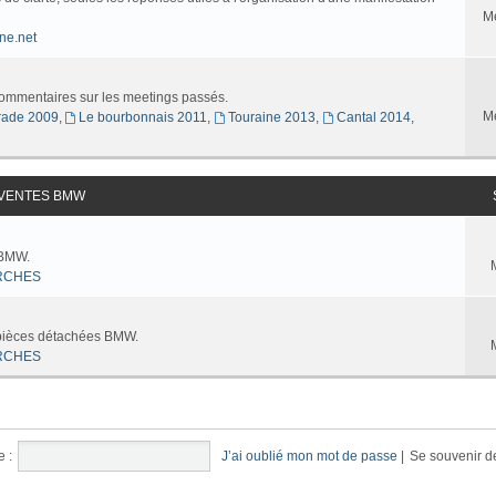
M
ne.net
commentaires sur les meetings passés.
M
ade 2009
,
Le bourbonnais 2011
,
Touraine 2013
,
Cantal 2014
,
 VENTES BMW
 BMW.
RCHES
 pièces détachées BMW.
RCHES
e :
J’ai oublié mon mot de passe
|
Se souvenir d