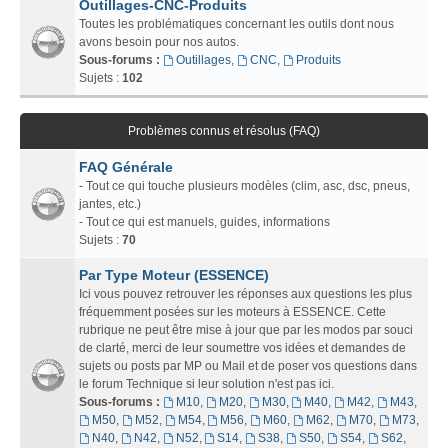
Outillages-CNC-Produits
Toutes les problématiques concernant les outils dont nous
avons besoin pour nos autos.
Sous-forums :
Outillages
,
CNC
,
Produits
Sujets :
102
Problèmes connus et résolus (FAQ)
FAQ Générale
- Tout ce qui touche plusieurs modèles (clim, asc, dsc, pneus,
jantes, etc.)
- Tout ce qui est manuels, guides, informations
Sujets :
70
Par Type Moteur (ESSENCE)
Ici vous pouvez retrouver les réponses aux questions les plus
fréquemment posées sur les moteurs à ESSENCE. Cette
rubrique ne peut être mise à jour que par les modos par souci
de clarté, merci de leur soumettre vos idées et demandes de
sujets ou posts par MP ou Mail et de poser vos questions dans
le forum Technique si leur solution n'est pas ici.
Sous-forums :
M10
,
M20
,
M30
,
M40
,
M42
,
M43
,
M50
,
M52
,
M54
,
M56
,
M60
,
M62
,
M70
,
M73
,
N40
,
N42
,
N52
,
S14
,
S38
,
S50
,
S54
,
S62
,