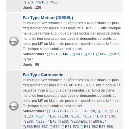
S70
,
W10
,
W11
Sujets :
126
Par Type Moteur (DIESEL)
Ici vous pouvez retrouver les réponses aux questions les plus
fréquemment posées sur les moteurs à DIESEL. Cette rubrique
ne peut être mise à jour que par les modos par souci de clarté,
merci de leur soumettre vos idées et demandes de sujets ou
posts par MP ou Mail et de poser vos questions dans le forum
Technique si leur solution n'est pas ici.
Sous-forums :
M21
,
M41
,
M47
,
M51
,
M57
,
M67
,
N47
Sujets :
86
Par Type Carrosserie
Ici vous pouvez retrouver les réponses aux questions les plus
fréquemment posées sur la CARROSSERIE. Cette rubrique ne
peut être mise à jour que par les modos par souci de clarté,
merci de leur soumettre vos idées et demandes de sujets ou
posts par MP ou Mail et de poser vos questions dans le forum
Technique si leur solution n'est pas ici.
Sous-forums :
E3 - E6 - E8 - E9 - E10 - E20
,
E12
,
E21
,
E23
,
E24
,
E28
,
E30
,
E31
,
E32
,
E34
,
E36
,
E38
,
E39
,
E46
,
E53
,
E60-E61
,
E63-E64
,
E65-E66-E67
,
E70
,
E71-E72
,
E81-E82-E87-E88
,