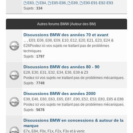
E83
,
E84
,
E85-E86
,
E89
,
E90-E91-E92-E93
Sujets :
334
Autres forums BMW (Autour des BM)
Discussions BMW des années 70 et avant
... , E03, E06, E08, E09, E10, E12, E20, E21, E23, E24 &
E26Postez ici vos sujets ne traitant pas de problèmes
techniques
Sujets :
1797
Discussions BMW des années 80 - 90
E28, E30, E31, E32, E34, E36, E38 & Z3
Postez ici vos sujets ne traitant pas de problèmes mécaniques.
Sujets :
7749
Discussions BMW des années 2000
E39, E46, E60, E63, E65, E87, E90, E52, E53, E83, E85 & E86
Postez ici vos sujets ne traitant pas de problèmes mécaniques.
Sujets :
5678
Discussions BMW en concessions & autour de la
marque
E7x, E84, F0x, F1x, F2x, F3x et à venir.