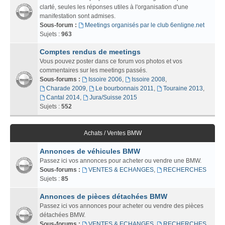
clarté, seules les réponses utiles à l'organisation d'une
manifestation sont admises.
Sous-forum :
Meetings organisés par le club 6enligne.net
Sujets :
963
Comptes rendus de meetings
Vous pouvez poster dans ce forum vos photos et vos
commentaires sur les meetings passés.
Sous-forums :
Issoire 2006
,
Issoire 2008
,
Charade 2009
,
Le bourbonnais 2011
,
Touraine 2013
,
Cantal 2014
,
Jura/Suisse 2015
Sujets :
552
Achats / Ventes BMW
Annonces de véhicules BMW
Passez ici vos annonces pour acheter ou vendre une BMW.
Sous-forums :
VENTES & ECHANGES
,
RECHERCHES
Sujets :
85
Annonces de pièces détachées BMW
Passez ici vos annonces pour acheter ou vendre des pièces
détachées BMW.
Sous-forums :
VENTES & ECHANGES
,
RECHERCHES