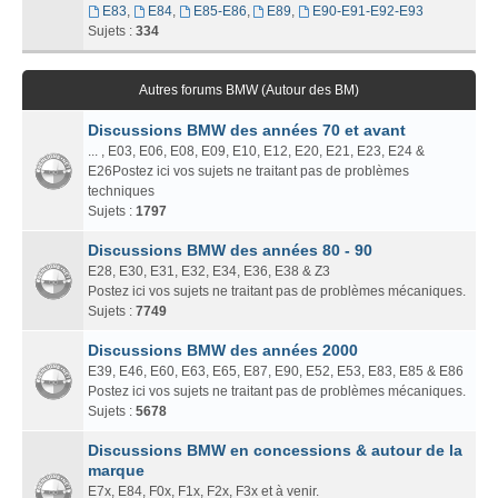
E83
,
E84
,
E85-E86
,
E89
,
E90-E91-E92-E93
Sujets :
334
Autres forums BMW (Autour des BM)
Discussions BMW des années 70 et avant
... , E03, E06, E08, E09, E10, E12, E20, E21, E23, E24 &
E26Postez ici vos sujets ne traitant pas de problèmes
techniques
Sujets :
1797
Discussions BMW des années 80 - 90
E28, E30, E31, E32, E34, E36, E38 & Z3
Postez ici vos sujets ne traitant pas de problèmes mécaniques.
Sujets :
7749
Discussions BMW des années 2000
E39, E46, E60, E63, E65, E87, E90, E52, E53, E83, E85 & E86
Postez ici vos sujets ne traitant pas de problèmes mécaniques.
Sujets :
5678
Discussions BMW en concessions & autour de la
marque
E7x, E84, F0x, F1x, F2x, F3x et à venir.