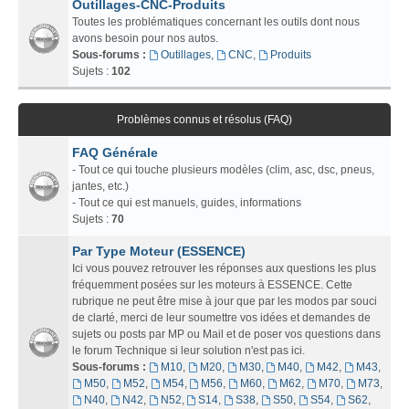
Outillages-CNC-Produits
Toutes les problématiques concernant les outils dont nous
avons besoin pour nos autos.
Sous-forums :
Outillages
,
CNC
,
Produits
Sujets :
102
Problèmes connus et résolus (FAQ)
FAQ Générale
- Tout ce qui touche plusieurs modèles (clim, asc, dsc, pneus,
jantes, etc.)
- Tout ce qui est manuels, guides, informations
Sujets :
70
Par Type Moteur (ESSENCE)
Ici vous pouvez retrouver les réponses aux questions les plus
fréquemment posées sur les moteurs à ESSENCE. Cette
rubrique ne peut être mise à jour que par les modos par souci
de clarté, merci de leur soumettre vos idées et demandes de
sujets ou posts par MP ou Mail et de poser vos questions dans
le forum Technique si leur solution n'est pas ici.
Sous-forums :
M10
,
M20
,
M30
,
M40
,
M42
,
M43
,
M50
,
M52
,
M54
,
M56
,
M60
,
M62
,
M70
,
M73
,
N40
,
N42
,
N52
,
S14
,
S38
,
S50
,
S54
,
S62
,