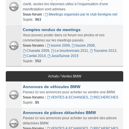
clarté, seules les réponses utiles à l'organisation d'une
manifestation sont admises.
Sous-forum :
Meetings organisés par le club 6enligne.net
Sujets :
963
Comptes rendus de meetings
Vous pouvez poster dans ce forum vos photos et vos
commentaires sur les meetings passés.
Sous-forums :
Issoire 2006
,
Issoire 2008
,
Charade 2009
,
Le bourbonnais 2011
,
Touraine 2013
,
Cantal 2014
,
Jura/Suisse 2015
Sujets :
552
Achats / Ventes BMW
Annonces de véhicules BMW
Passez ici vos annonces pour acheter ou vendre une BMW.
Sous-forums :
VENTES & ECHANGES
,
RECHERCHES
Sujets :
85
Annonces de pièces détachées BMW
Passez ici vos annonces pour acheter ou vendre des pièces
détachées BMW.
Sous-forums :
VENTES & ECHANGES
,
RECHERCHES