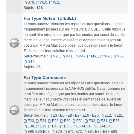
S70
,
W10
,
W11
Sujets :
126
Par Type Moteur (DIESEL)
Ici vous pouvez retrouver les réponses aux questions les plus
fréquemment posées sur les moteurs à DIESEL. Cette rubrique
ne peut être mise à jour que par les modos par souci de clarté,
merci de leur soumettre vos idées et demandes de sujets ou
posts par MP ou Mail et de poser vos questions dans le forum
Technique si leur solution n'est pas ici.
Sous-forums :
M21
,
M41
,
M47
,
M51
,
M57
,
M67
,
N47
Sujets :
86
Par Type Carrosserie
Ici vous pouvez retrouver les réponses aux questions les plus
fréquemment posées sur la CARROSSERIE. Cette rubrique ne
peut être mise à jour que par les modos par souci de clarté,
merci de leur soumettre vos idées et demandes de sujets ou
posts par MP ou Mail et de poser vos questions dans le forum
Technique si leur solution n'est pas ici.
Sous-forums :
E3 - E6 - E8 - E9 - E10 - E20
,
E12
,
E21
,
E23
,
E24
,
E28
,
E30
,
E31
,
E32
,
E34
,
E36
,
E38
,
E39
,
E46
,
E53
,
E60-E61
,
E63-E64
,
E65-E66-E67
,
E70
,
E71-E72
,
E81-E82-E87-E88
,