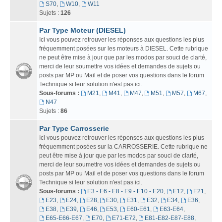
S70
,
W10
,
W11
Sujets :
126
Par Type Moteur (DIESEL)
Ici vous pouvez retrouver les réponses aux questions les plus
fréquemment posées sur les moteurs à DIESEL. Cette rubrique
ne peut être mise à jour que par les modos par souci de clarté,
merci de leur soumettre vos idées et demandes de sujets ou
posts par MP ou Mail et de poser vos questions dans le forum
Technique si leur solution n'est pas ici.
Sous-forums :
M21
,
M41
,
M47
,
M51
,
M57
,
M67
,
N47
Sujets :
86
Par Type Carrosserie
Ici vous pouvez retrouver les réponses aux questions les plus
fréquemment posées sur la CARROSSERIE. Cette rubrique ne
peut être mise à jour que par les modos par souci de clarté,
merci de leur soumettre vos idées et demandes de sujets ou
posts par MP ou Mail et de poser vos questions dans le forum
Technique si leur solution n'est pas ici.
Sous-forums :
E3 - E6 - E8 - E9 - E10 - E20
,
E12
,
E21
,
E23
,
E24
,
E28
,
E30
,
E31
,
E32
,
E34
,
E36
,
E38
,
E39
,
E46
,
E53
,
E60-E61
,
E63-E64
,
E65-E66-E67
,
E70
,
E71-E72
,
E81-E82-E87-E88
,