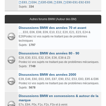
E83
,
E84
,
E85-E86
,
E89
,
E90-E91-E92-E93
Sujets :
334
Autres forums BMW (Autour des BM)
Discussions BMW des années 70 et avant
... , E03, E06, E08, E09, E10, E12, E20, E21, E23, E24 &
E26Postez ici vos sujets ne traitant pas de problèmes
techniques
Sujets :
1797
Discussions BMW des années 80 - 90
E28, E30, E31, E32, E34, E36, E38 & Z3
Postez ici vos sujets ne traitant pas de problèmes mécaniques.
Sujets :
7749
Discussions BMW des années 2000
E39, E46, E60, E63, E65, E87, E90, E52, E53, E83, E85 & E86
Postez ici vos sujets ne traitant pas de problèmes mécaniques.
Sujets :
5678
Discussions BMW en concessions & autour de la
marque
E7x, E84, F0x, F1x, F2x, F3x et à venir.