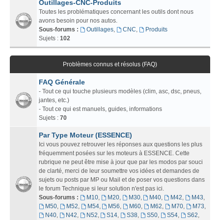
Outillages-CNC-Produits
Toutes les problématiques concernant les outils dont nous
avons besoin pour nos autos.
Sous-forums :
Outillages
,
CNC
,
Produits
Sujets :
102
Problèmes connus et résolus (FAQ)
FAQ Générale
- Tout ce qui touche plusieurs modèles (clim, asc, dsc, pneus,
jantes, etc.)
- Tout ce qui est manuels, guides, informations
Sujets :
70
Par Type Moteur (ESSENCE)
Ici vous pouvez retrouver les réponses aux questions les plus
fréquemment posées sur les moteurs à ESSENCE. Cette
rubrique ne peut être mise à jour que par les modos par souci
de clarté, merci de leur soumettre vos idées et demandes de
sujets ou posts par MP ou Mail et de poser vos questions dans
le forum Technique si leur solution n'est pas ici.
Sous-forums :
M10
,
M20
,
M30
,
M40
,
M42
,
M43
,
M50
,
M52
,
M54
,
M56
,
M60
,
M62
,
M70
,
M73
,
N40
,
N42
,
N52
,
S14
,
S38
,
S50
,
S54
,
S62
,