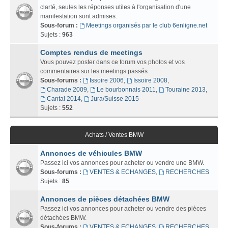
clarté, seules les réponses utiles à l'organisation d'une
manifestation sont admises.
Sous-forum :
Meetings organisés par le club 6enligne.net
Sujets :
963
Comptes rendus de meetings
Vous pouvez poster dans ce forum vos photos et vos
commentaires sur les meetings passés.
Sous-forums :
Issoire 2006
,
Issoire 2008
,
Charade 2009
,
Le bourbonnais 2011
,
Touraine 2013
,
Cantal 2014
,
Jura/Suisse 2015
Sujets :
552
Achats / Ventes BMW
Annonces de véhicules BMW
Passez ici vos annonces pour acheter ou vendre une BMW.
Sous-forums :
VENTES & ECHANGES
,
RECHERCHES
Sujets :
85
Annonces de pièces détachées BMW
Passez ici vos annonces pour acheter ou vendre des pièces
détachées BMW.
Sous-forums :
VENTES & ECHANGES
,
RECHERCHES