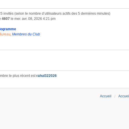
 425 invités (selon le nombre d’utilisateurs actifs des 5 dernières minutes)
de
4607
le mer. avr. 08, 2026 4:21 pm
logramme
Bureau
,
Membres du Club
bre le plus récent est
rahul322026
Accueil
Accuei