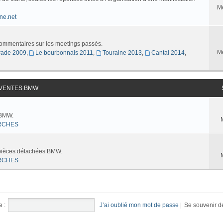
M
ne.net
commentaires sur les meetings passés.
M
ade 2009
,
Le bourbonnais 2011
,
Touraine 2013
,
Cantal 2014
,
 VENTES BMW
 BMW.
RCHES
 pièces détachées BMW.
RCHES
e :
J’ai oublié mon mot de passe
|
Se souvenir d