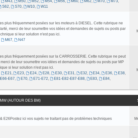
,
M43
,
M50
,
M52
,
M54
,
M56
,
M60
,
M62
,
M70
,
M73
,
S62
,
S70
,
W10
,
W11
 les plus fréquemment posées sur les moteurs à DIESEL. Cette rubrique ne
larté, merci de leur soumettre vos idées et demandes de sujets ou posts par
nique si leur solution n'est pas ici.
,
M67
,
N47
s les plus fréquemment posées sur la CARROSSERIE. Cette rubrique ne peut
é, merci de leur soumettre vos idées et demandes de sujets ou posts par MP
ue si leur solution n'est pas ici.
,
E21
,
E23
,
E24
,
E28
,
E30
,
E31
,
E32
,
E34
,
E36
,
E38
,
-E66-E67
,
E70
,
E71-E72
,
E81-E82-E87-E88
,
E83
,
E84
,
MW (AUTOUR DES BM)
 & E26Postez ici vos sujets ne traitant pas de problèmes techniques
M