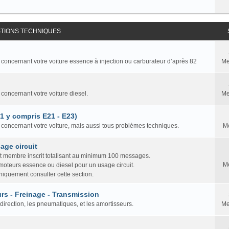
STIONS TECHNIQUES
 concernant votre voiture essence à injection ou carburateur d’après 82
Me
 concernant votre voiture diesel.
Me
81 y compris E21 - E23)
n concernant votre voiture, mais aussi tous problèmes techniques.
M
age circuit
ut membre inscrit totalisant au minimum 100 messages.
M
 moteurs essence ou diesel pour un usage circuit.
iquement consulter cette section.
rs - Freinage - Transmission
direction, les pneumatiques, et les amortisseurs.
Me