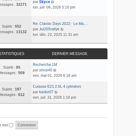
r
C
r
par
Skyce
m
a
essages :
32271
n
o
l
lun. juil. 06, 2026 5:10 pm
e
g
i
n
e
s
e
e
s
d
s
r
u
e
Re: Classic Days 2022 - Le Ma…
a
Sujets :
552
m
l
r
C
par
Jul205rallye
g
essages :
13132
e
t
n
o
lun. déc. 22, 2025 11:31 am
e
s
e
i
n
s
r
e
s
a
l
r
u
STATISTIQUES
DERNIER MESSAGE
g
e
m
l
e
d
e
t
Recherche 1M
e
s
e
Sujets :
85
C
par
vince40
r
s
r
Messages :
509
o
ven. mai 01, 2026 6:18 am
n
a
l
n
i
g
e
s
Culasse E21 2.0L 4 cylindres
e
e
d
Sujets :
197
u
C
par
kastor07
r
e
Messages :
612
l
o
ven. juil. 31, 2026 1:16 pm
m
r
t
n
e
n
e
s
s
i
r
u
s
e
l
l
a
r
e
t
e moi
g
m
d
e
e
e
e
r