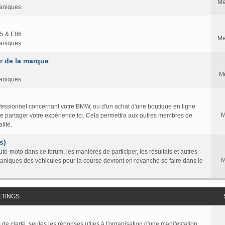
Me
caniques.
85 & E86
Me
caniques.
 de la marque
M
caniques.
professionnel concernant votre BMW, ou d'un achat d'une boutique en ligne
M
ire partager votre expérience ici. Cela permettra aux autres membres de
lité.
s)
to-moto dans ce forum, les manières de participer, les résultats et autres
M
caniques des véhicules pour la course devront en revanche se faire dans le
ETINGS
de clarté, seules les réponses utiles à l'organisation d'une manifestation