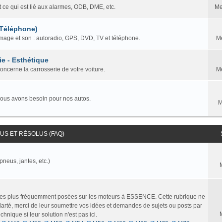
t ce qui est lié aux alarmes, ODB, DME, etc.
Me
 Téléphone)
mage et son : autoradio, GPS, DVD, TV et téléphone.
M
ie - Esthétique
concerne la carrosserie de votre voiture.
M
nous avons besoin pour nos autos.
M
S ET RÉSOLUS (FAQ)
pneus, jantes, etc.)
 les plus fréquemment posées sur les moteurs à ESSENCE. Cette rubrique ne
larté, merci de leur soumettre vos idées et demandes de sujets ou posts par
nique si leur solution n'est pas ici.