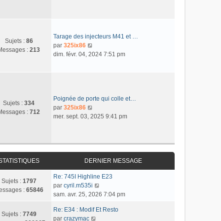
n
e
m
n
a
i
r
e
s
g
e
l
s
u
e
r
e
s
l
m
d
Tarage des injecteurs M41 et …
a
t
Sujets :
86
e
e
C
par
325ix86
g
e
Messages :
213
s
r
o
dim. févr. 04, 2024 7:51 pm
e
r
s
n
n
l
a
i
s
e
g
e
u
d
e
r
l
e
m
t
Poignée de porte qui colle et…
r
Sujets :
334
e
e
C
par
325ix86
n
Messages :
712
s
r
o
mer. sept. 03, 2025 9:41 pm
i
s
l
n
e
a
e
s
r
g
d
u
m
e
e
l
e
r
t
STATISTIQUES
DERNIER MESSAGE
s
n
e
s
Re: 745I Highline E23
i
r
Sujets :
1797
a
C
par
cyril.m535i
e
l
essages :
65846
g
o
sam. avr. 25, 2026 7:04 pm
r
e
e
n
m
d
Re: E34 : Modif Et Resto
s
e
e
Sujets :
7749
C
par
crazymac
u