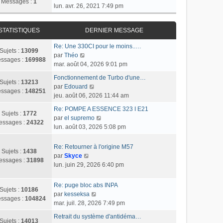
Messages :
1
o
lun. avr. 26, 2021 7:49 pm
n
s
STATISTIQUES
DERNIER MESSAGE
u
l
Re: Une 330CI pour le moins..…
t
Sujets :
13099
C
par
Théo
e
ssages :
169988
o
mar. août 04, 2026 9:01 pm
r
n
l
Fonctionnement de Turbo d'une…
s
Sujets :
13213
C
e
par
Edouard
u
ssages :
148251
o
d
jeu. août 06, 2026 11:44 am
l
n
e
t
Re: POMPE A ESSENCE 323 I E21
s
r
Sujets :
1772
e
C
par
el supremo
u
n
essages :
24322
r
o
lun. août 03, 2026 5:08 pm
l
i
l
n
t
e
e
s
Re: Retourner à l'origine M57
e
r
Sujets :
1438
d
u
C
par
Skyce
r
m
essages :
31898
e
l
o
lun. juin 29, 2026 6:40 pm
l
e
r
t
n
e
s
n
e
s
d
s
Re: puge bloc abs INPA
i
r
Sujets :
10186
u
e
a
C
par
kesseksa
e
l
ssages :
104824
l
r
g
o
mar. juil. 28, 2026 7:49 pm
r
e
t
n
e
n
m
d
Retrait du système d'antidéma…
e
i
s
Sujets :
14013