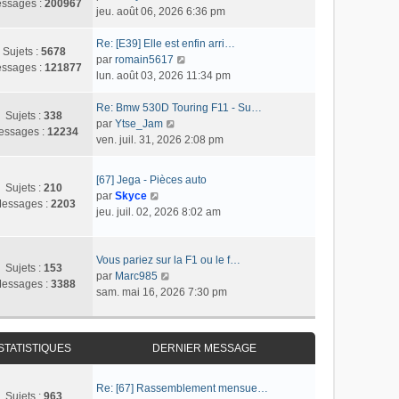
s
r
ssages :
200967
o
jeu. août 06, 2026 6:36 pm
l
s
n
n
t
a
i
s
Re: [E39] Elle est enfin arri…
e
g
e
Sujets :
5678
u
C
par
romain5617
r
e
r
ssages :
121877
l
o
lun. août 03, 2026 11:34 pm
l
m
t
n
e
e
e
s
Re: Bmw 530D Touring F11 - Su…
d
s
Sujets :
338
r
C
u
par
Ytse_Jam
e
s
essages :
12234
l
o
l
ven. juil. 31, 2026 2:08 pm
r
a
e
n
t
n
g
d
s
e
i
e
[67] Jega - Pièces auto
e
u
r
Sujets :
210
e
C
par
Skyce
r
l
l
essages :
2203
r
o
jeu. juil. 02, 2026 8:02 am
n
t
e
m
n
i
e
d
e
s
e
r
e
s
u
Vous pariez sur la F1 ou le f…
r
l
r
Sujets :
153
s
l
C
par
Marc985
m
e
n
essages :
3388
a
t
o
sam. mai 16, 2026 7:30 pm
e
d
i
g
e
n
s
e
e
e
r
s
s
r
r
l
u
a
n
m
STATISTIQUES
DERNIER MESSAGE
e
l
g
i
e
d
t
e
e
s
e
e
Re: [67] Rassemblement mensue…
r
s
Sujets :
963