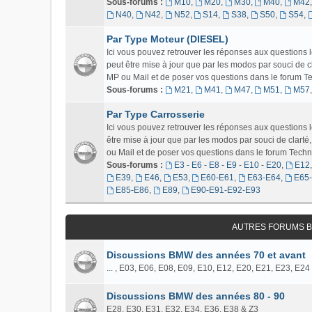
Sous-forums :
M10
,
M20
,
M30
,
M40
,
M42
N40
,
N42
,
N52
,
S14
,
S38
,
S50
,
S54
,
Par Type Moteur (DIESEL)
Ici vous pouvez retrouver les réponses aux questions
peut être mise à jour que par les modos par souci de c
MP ou Mail et de poser vos questions dans le forum Tech
Sous-forums :
M21
,
M41
,
M47
,
M51
,
M57
Par Type Carrosserie
Ici vous pouvez retrouver les réponses aux question
être mise à jour que par les modos par souci de clart
ou Mail et de poser vos questions dans le forum Techniq
Sous-forums :
E3 - E6 - E8 - E9 - E10 - E20
,
E12
E39
,
E46
,
E53
,
E60-E61
,
E63-E64
,
E65
E85-E86
,
E89
,
E90-E91-E92-E93
AUTRES FORUMS B
Discussions BMW des années 70 et avant
... , E03, E06, E08, E09, E10, E12, E20, E21, E23, E24
Discussions BMW des années 80 - 90
E28, E30, E31, E32, E34, E36, E38 & Z3