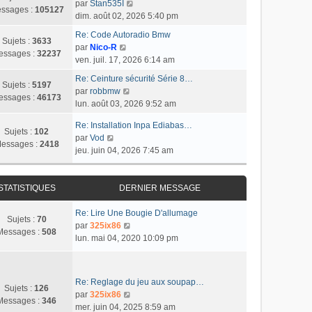
e
C
e
par
Stan535I
r
e
u
ssages :
105127
s
o
r
dim. août 02, 2026 5:40 pm
l
r
l
s
n
n
e
m
t
Re: Code Autoradio Bmw
a
s
i
Sujets :
3633
d
C
e
e
par
Nico-R
g
u
e
essages :
32237
e
o
s
r
ven. juil. 17, 2026 6:14 am
e
l
r
r
n
s
l
t
m
Re: Ceinture sécurité Série 8…
n
s
a
e
Sujets :
5197
C
e
e
par
robbmw
i
u
g
d
essages :
46173
o
r
s
lun. août 03, 2026 9:52 am
e
l
e
e
n
l
s
r
t
r
Re: Installation Inpa Ediabas…
s
e
a
m
Sujets :
102
e
n
C
par
Vod
u
d
g
e
essages :
2418
r
i
o
jeu. juin 04, 2026 7:45 am
l
e
e
s
l
e
n
t
r
s
e
r
s
e
n
a
d
m
u
STATISTIQUES
DERNIER MESSAGE
r
i
g
e
e
l
l
e
e
r
s
t
Re: Lire Une Bougie D'allumage
e
r
Sujets :
70
n
s
e
C
par
325ix86
d
m
Messages :
508
i
a
r
o
lun. mai 04, 2020 10:09 pm
e
e
e
g
l
n
r
s
r
e
e
s
n
s
m
d
u
i
a
Re: Reglage du jeu aux soupap…
e
e
l
Sujets :
126
e
g
C
par
325ix86
s
r
t
Messages :
346
r
e
o
mer. juin 04, 2025 8:59 am
s