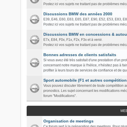
Postez ici vos sujets ne traitant pas de problèmes mé
Discussions BMW des années 2000
E39, E46, E60, E63, E65, E87, E90, E52, E53, E83, E
Postez ici vos sujets ne traitant pas de problèmes mé
Discussions BMW en concessions & autour
E7x, E84, F0x, F1x, F2x, F3x et à venir.
Postez ici vos sujets ne traitant pas de problèmes mé
Bonnes adresses de clients satisfaits
Si vous avez été très satisfait d'une prestation d'un 
concernant notre marque à l'hélice, n'hésitez pas à fa
profiter à leurs tours de services de confiance et de qua
Sport automobile (F1 et autres compétition
Vous pouvez discuter librement de toute compétition au
pronostics. Les sujet concernant les modifications mé
forum "Modifications".
ME
Organisation de meetings
Ce forum sert à la préparation des meetings. Pour plus 