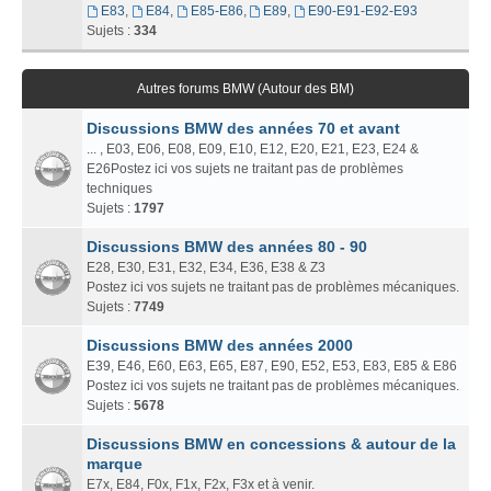
E83
,
E84
,
E85-E86
,
E89
,
E90-E91-E92-E93
Sujets :
334
Autres forums BMW (Autour des BM)
Discussions BMW des années 70 et avant
... , E03, E06, E08, E09, E10, E12, E20, E21, E23, E24 &
E26Postez ici vos sujets ne traitant pas de problèmes
techniques
Sujets :
1797
Discussions BMW des années 80 - 90
E28, E30, E31, E32, E34, E36, E38 & Z3
Postez ici vos sujets ne traitant pas de problèmes mécaniques.
Sujets :
7749
Discussions BMW des années 2000
E39, E46, E60, E63, E65, E87, E90, E52, E53, E83, E85 & E86
Postez ici vos sujets ne traitant pas de problèmes mécaniques.
Sujets :
5678
Discussions BMW en concessions & autour de la
marque
E7x, E84, F0x, F1x, F2x, F3x et à venir.