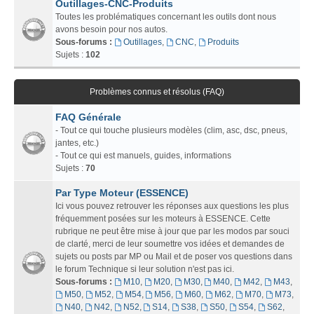
Outillages-CNC-Produits
Toutes les problématiques concernant les outils dont nous
avons besoin pour nos autos.
Sous-forums :
Outillages
,
CNC
,
Produits
Sujets :
102
Problèmes connus et résolus (FAQ)
FAQ Générale
- Tout ce qui touche plusieurs modèles (clim, asc, dsc, pneus,
jantes, etc.)
- Tout ce qui est manuels, guides, informations
Sujets :
70
Par Type Moteur (ESSENCE)
Ici vous pouvez retrouver les réponses aux questions les plus
fréquemment posées sur les moteurs à ESSENCE. Cette
rubrique ne peut être mise à jour que par les modos par souci
de clarté, merci de leur soumettre vos idées et demandes de
sujets ou posts par MP ou Mail et de poser vos questions dans
le forum Technique si leur solution n'est pas ici.
Sous-forums :
M10
,
M20
,
M30
,
M40
,
M42
,
M43
,
M50
,
M52
,
M54
,
M56
,
M60
,
M62
,
M70
,
M73
,
N40
,
N42
,
N52
,
S14
,
S38
,
S50
,
S54
,
S62
,