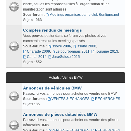
clarté, seules les réponses utiles à l'organisation d'une
manifestation sont admises.
Sous-forum :
Meetings organisés par le club 6enligne.net
Sujets :
963
Comptes rendus de meetings
Vous pouvez poster dans ce forum vos photos et vos
commentaires sur les meetings passés.
Sous-forums :
Issoire 2006
,
Issoire 2008
,
Charade 2009
,
Le bourbonnais 2011
,
Touraine 2013
,
Cantal 2014
,
Jura/Suisse 2015
Sujets :
552
Achats / Ventes BMW
Annonces de véhicules BMW
Passez ici vos annonces pour acheter ou vendre une BMW.
Sous-forums :
VENTES & ECHANGES
,
RECHERCHES
Sujets :
85
Annonces de pièces détachées BMW
Passez ici vos annonces pour acheter ou vendre des pièces
détachées BMW.
Sous-forums :
VENTES & ECHANGES
,
RECHERCHES