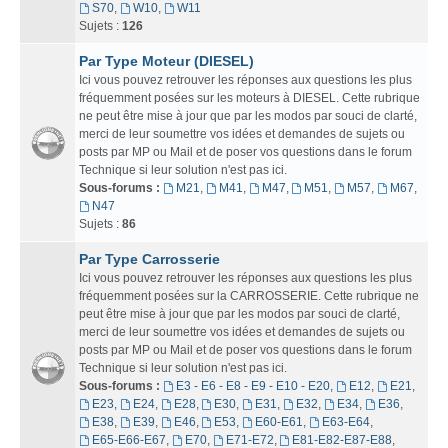
S70
,
W10
,
W11
Sujets :
126
Par Type Moteur (DIESEL)
Ici vous pouvez retrouver les réponses aux questions les plus
fréquemment posées sur les moteurs à DIESEL. Cette rubrique
ne peut être mise à jour que par les modos par souci de clarté,
merci de leur soumettre vos idées et demandes de sujets ou
posts par MP ou Mail et de poser vos questions dans le forum
Technique si leur solution n'est pas ici.
Sous-forums :
M21
,
M41
,
M47
,
M51
,
M57
,
M67
,
N47
Sujets :
86
Par Type Carrosserie
Ici vous pouvez retrouver les réponses aux questions les plus
fréquemment posées sur la CARROSSERIE. Cette rubrique ne
peut être mise à jour que par les modos par souci de clarté,
merci de leur soumettre vos idées et demandes de sujets ou
posts par MP ou Mail et de poser vos questions dans le forum
Technique si leur solution n'est pas ici.
Sous-forums :
E3 - E6 - E8 - E9 - E10 - E20
,
E12
,
E21
,
E23
,
E24
,
E28
,
E30
,
E31
,
E32
,
E34
,
E36
,
E38
,
E39
,
E46
,
E53
,
E60-E61
,
E63-E64
,
E65-E66-E67
,
E70
,
E71-E72
,
E81-E82-E87-E88
,