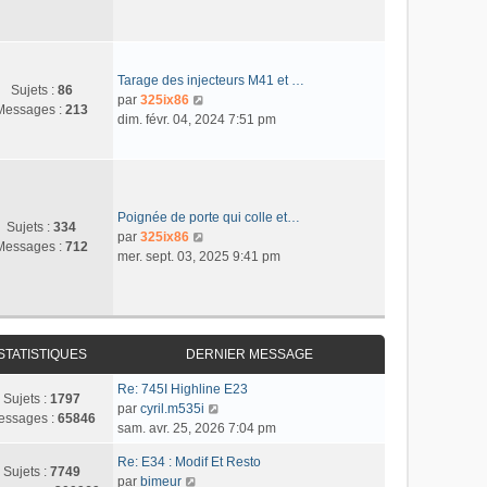
n
e
m
n
a
i
r
e
s
g
e
l
s
u
e
r
e
s
l
m
d
Tarage des injecteurs M41 et …
a
t
Sujets :
86
e
e
C
par
325ix86
g
e
Messages :
213
s
r
o
dim. févr. 04, 2024 7:51 pm
e
r
s
n
n
l
a
i
s
e
g
e
u
d
e
r
l
e
m
t
Poignée de porte qui colle et…
r
Sujets :
334
e
e
C
par
325ix86
n
Messages :
712
s
r
o
mer. sept. 03, 2025 9:41 pm
i
s
l
n
e
a
e
s
r
g
d
u
m
e
e
l
e
r
t
STATISTIQUES
DERNIER MESSAGE
s
n
e
s
Re: 745I Highline E23
i
r
Sujets :
1797
a
C
par
cyril.m535i
e
l
essages :
65846
g
o
sam. avr. 25, 2026 7:04 pm
r
e
e
n
m
d
Re: E34 : Modif Et Resto
s
e
e
Sujets :
7749
C
par
bimeur
u