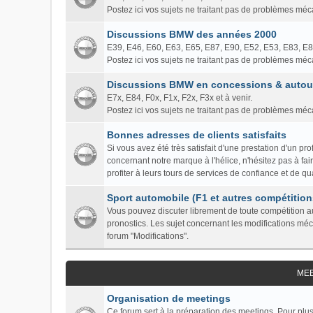
Postez ici vos sujets ne traitant pas de problèmes mé
Discussions BMW des années 2000
E39, E46, E60, E63, E65, E87, E90, E52, E53, E83, E
Postez ici vos sujets ne traitant pas de problèmes mé
Discussions BMW en concessions & autour
E7x, E84, F0x, F1x, F2x, F3x et à venir.
Postez ici vos sujets ne traitant pas de problèmes mé
Bonnes adresses de clients satisfaits
Si vous avez été très satisfait d'une prestation d'un 
concernant notre marque à l'hélice, n'hésitez pas à fa
profiter à leurs tours de services de confiance et de qua
Sport automobile (F1 et autres compétition
Vous pouvez discuter librement de toute compétition au
pronostics. Les sujet concernant les modifications mé
forum "Modifications".
ME
Organisation de meetings
Ce forum sert à la préparation des meetings. Pour plus 