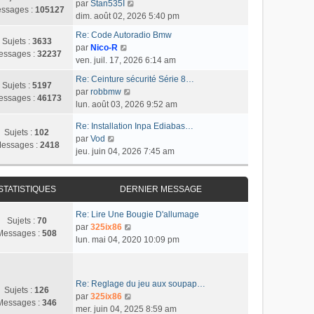
e
C
e
par
Stan535I
r
e
u
ssages :
105127
s
o
r
dim. août 02, 2026 5:40 pm
l
r
l
s
n
n
e
m
t
Re: Code Autoradio Bmw
a
s
i
Sujets :
3633
d
C
e
e
par
Nico-R
g
u
e
essages :
32237
e
o
s
r
ven. juil. 17, 2026 6:14 am
e
l
r
r
n
s
l
t
m
Re: Ceinture sécurité Série 8…
n
s
a
e
Sujets :
5197
C
e
e
par
robbmw
i
u
g
d
essages :
46173
o
r
s
lun. août 03, 2026 9:52 am
e
l
e
e
n
l
s
r
t
r
Re: Installation Inpa Ediabas…
s
e
a
m
Sujets :
102
e
n
C
par
Vod
u
d
g
e
essages :
2418
r
i
o
jeu. juin 04, 2026 7:45 am
l
e
e
s
l
e
n
t
r
s
e
r
s
e
n
a
d
m
u
STATISTIQUES
DERNIER MESSAGE
r
i
g
e
e
l
l
e
e
r
s
t
Re: Lire Une Bougie D'allumage
e
r
Sujets :
70
n
s
e
C
par
325ix86
d
m
Messages :
508
i
a
r
o
lun. mai 04, 2020 10:09 pm
e
e
e
g
l
n
r
s
r
e
e
s
n
s
m
d
u
i
a
Re: Reglage du jeu aux soupap…
e
e
l
Sujets :
126
e
g
C
par
325ix86
s
r
t
Messages :
346
r
e
o
mer. juin 04, 2025 8:59 am
s