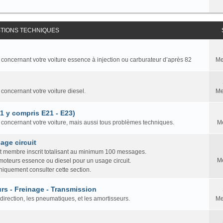
STIONS TECHNIQUES
 concernant votre voiture essence à injection ou carburateur d’après 82
Me
 concernant votre voiture diesel.
Me
81 y compris E21 - E23)
n concernant votre voiture, mais aussi tous problèmes techniques.
M
age circuit
ut membre inscrit totalisant au minimum 100 messages.
M
 moteurs essence ou diesel pour un usage circuit.
iquement consulter cette section.
rs - Freinage - Transmission
direction, les pneumatiques, et les amortisseurs.
Me