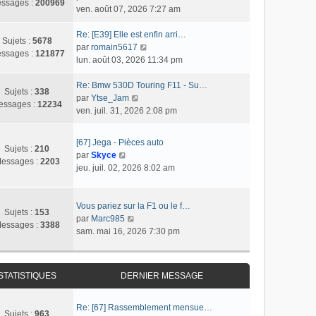
s
r
ssages :
200969
o
ven. août 07, 2026 7:27 am
l
s
n
n
t
a
i
s
Re: [E39] Elle est enfin arri…
e
g
e
Sujets :
5678
u
C
par
romain5617
r
e
r
ssages :
121877
l
o
lun. août 03, 2026 11:34 pm
l
m
t
n
e
e
e
s
Re: Bmw 530D Touring F11 - Su…
d
s
Sujets :
338
r
C
u
par
Ytse_Jam
e
s
essages :
12234
l
o
l
ven. juil. 31, 2026 2:08 pm
r
a
e
n
t
n
g
d
s
e
i
e
[67] Jega - Pièces auto
e
u
r
Sujets :
210
e
C
par
Skyce
r
l
l
essages :
2203
r
o
jeu. juil. 02, 2026 8:02 am
n
t
e
m
n
i
e
d
e
s
e
r
e
s
u
Vous pariez sur la F1 ou le f…
r
l
r
Sujets :
153
s
l
C
par
Marc985
m
e
n
essages :
3388
a
t
o
sam. mai 16, 2026 7:30 pm
e
d
i
g
e
n
s
e
e
e
r
s
s
r
r
l
u
a
n
m
STATISTIQUES
DERNIER MESSAGE
e
l
g
i
e
d
t
e
e
s
e
e
Re: [67] Rassemblement mensue…
r
s
Sujets :
963