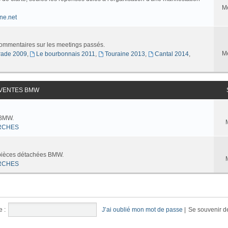
M
ne.net
commentaires sur les meetings passés.
M
ade 2009
,
Le bourbonnais 2011
,
Touraine 2013
,
Cantal 2014
,
 VENTES BMW
 BMW.
RCHES
 pièces détachées BMW.
RCHES
e :
J’ai oublié mon mot de passe
|
Se souvenir d