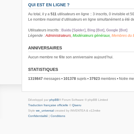
QUI EST EN LIGNE ?
Au total, il y a
511
utilisateurs en ligne :: 3 inscrits, 0 invisible et
Le nombre maximal d’utilisateurs en ligne simultanément a été 
Utilisateurs inscrits :
Baidu [Spider]
,
Bing [Bot]
,
Google [Bot]
Légende :
Administrateurs
,
Modérateurs généraux
,
Membres du 
ANNIVERSAIRES
Aucun membre ne fête son anniversaire aujourd’hui.
STATISTIQUES
1319847
messages •
101378
sujets •
37923
membres • Notre mem
Développé par
phpBB
® Forum Software © phpBB Limited
Traduction française officielle
©
Qiaeru
Style
we_universal
created by INVENTEA & v12mike
Confidentialité
|
Conditions