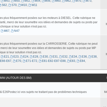
,
M43
,
M50
,
M52
,
M54
,
M56
,
M60
,
M62
,
M70
,
M73
,
S62
,
S70
,
W10
,
W11
 les plus fréquemment posées sur les moteurs à DIESEL. Cette rubrique ne
larté, merci de leur soumettre vos idées et demandes de sujets ou posts par
nique si leur solution n'est pas ici.
,
M67
,
N47
s les plus fréquemment posées sur la CARROSSERIE. Cette rubrique ne peut
é, merci de leur soumettre vos idées et demandes de sujets ou posts par MP
ue si leur solution n'est pas ici.
,
E21
,
E23
,
E24
,
E28
,
E30
,
E31
,
E32
,
E34
,
E36
,
E38
,
-E66-E67
,
E70
,
E71-E72
,
E81-E82-E87-E88
,
E83
,
E84
,
MW (AUTOUR DES BM)
 & E26Postez ici vos sujets ne traitant pas de problèmes techniques
M