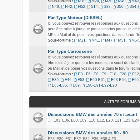
Sous-forums :
M10
,
M20
,
M30
,
M40
,
M42
N40
,
N42
,
N52
,
S14
,
S38
,
S50
,
S54
,
Par Type Moteur (DIESEL)
Ici vous pouvez retrouver les réponses aux questions
peut être mise à jour que par les modos par souci de c
MP ou Mail et de poser vos questions dans le forum Tech
Sous-forums :
M21
,
M41
,
M47
,
M51
,
M57
Par Type Carrosserie
Ici vous pouvez retrouver les réponses aux question
être mise à jour que par les modos par souci de clart
ou Mail et de poser vos questions dans le forum Techniq
Sous-forums :
E3 - E6 - E8 - E9 - E10 - E20
,
E12
E39
,
E46
,
E53
,
E60-E61
,
E63-E64
,
E65
E85-E86
,
E89
,
E90-E91-E92-E93
AUTRES FORUMS B
Discussions BMW des années 70 et avant
... , E03, E06, E08, E09, E10, E12, E20, E21, E23, E24
Discussions BMW des années 80 - 90
E28, E30, E31, E32, E34, E36, E38 & Z3