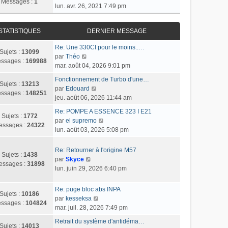
Messages :
1
o
lun. avr. 26, 2021 7:49 pm
n
s
STATISTIQUES
DERNIER MESSAGE
u
l
Re: Une 330CI pour le moins..…
t
Sujets :
13099
C
par
Théo
e
ssages :
169988
o
mar. août 04, 2026 9:01 pm
r
n
l
Fonctionnement de Turbo d'une…
s
Sujets :
13213
C
e
par
Edouard
u
ssages :
148251
o
d
jeu. août 06, 2026 11:44 am
l
n
e
t
Re: POMPE A ESSENCE 323 I E21
s
r
Sujets :
1772
e
C
par
el supremo
u
n
essages :
24322
r
o
lun. août 03, 2026 5:08 pm
l
i
l
n
t
e
e
s
Re: Retourner à l'origine M57
e
r
Sujets :
1438
d
u
C
par
Skyce
r
m
essages :
31898
e
l
o
lun. juin 29, 2026 6:40 pm
l
e
r
t
n
e
s
n
e
s
d
s
Re: puge bloc abs INPA
i
r
Sujets :
10186
u
e
a
C
par
kesseksa
e
l
ssages :
104824
l
r
g
o
mar. juil. 28, 2026 7:49 pm
r
e
t
n
e
n
m
d
Retrait du système d'antidéma…
e
i
s
Sujets :
14013