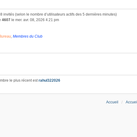
 508 invités (selon le nombre d’utilisateurs actifs des 5 dernières minutes)
de
4607
le mer. avr. 08, 2026 4:21 pm
Bureau
,
Membres du Club
bre le plus récent est
rahul322026
Accueil
Accuei