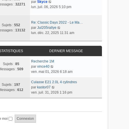
r
C
r
par
Skyce
m
a
essages :
32271
n
o
l
lun. juil. 06, 2026 5:10 pm
e
g
i
n
e
s
e
e
s
d
s
r
u
e
Re: Classic Days 2022 - Le Ma…
a
Sujets :
552
m
l
r
C
par
Jul205rallye
g
essages :
13132
e
t
n
o
lun. déc. 22, 2025 11:31 am
e
s
e
i
n
s
r
e
s
a
l
r
u
STATISTIQUES
DERNIER MESSAGE
g
e
m
l
e
d
e
t
Recherche 1M
e
s
e
Sujets :
85
C
par
vince40
r
s
r
Messages :
509
o
ven. mai 01, 2026 6:18 am
n
a
l
n
i
g
e
s
Culasse E21 2.0L 4 cylindres
e
e
d
Sujets :
197
u
C
par
kastor07
r
e
Messages :
612
l
o
ven. juil. 31, 2026 1:16 pm
m
r
t
n
e
n
e
s
s
i
r
u
s
e
l
l
a
r
e
t
e moi
g
m
d
e
e
e
e
r