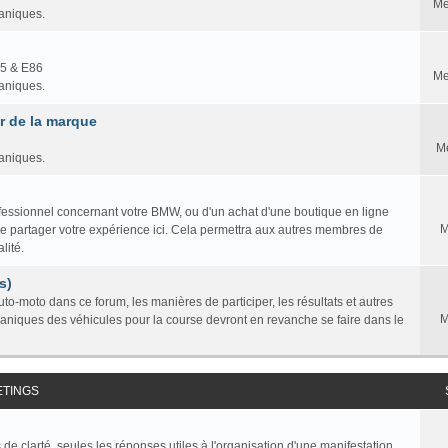
Me
caniques.
85 & E86
Me
caniques.
 de la marque
M
caniques.
professionnel concernant votre BMW, ou d'un achat d'une boutique en ligne
M
ire partager votre expérience ici. Cela permettra aux autres membres de
lité.
s)
to-moto dans ce forum, les manières de participer, les résultats et autres
M
caniques des véhicules pour la course devront en revanche se faire dans le
ETINGS
de clarté, seules les réponses utiles à l'organisation d'une manifestation