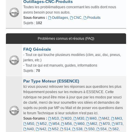
Outillages-CNC-Produits
Toutes les problématiques concernant les outils dont nous
avons besoin pour nos autos.
Sous-forums :
Outillages
,
CNC
,
Produits
Sujets :
102
Problèmes connus et résolus (FAQ)
FAQ Générale
- Tout ce qui touche plusieurs modèles (clim, asc, dsc, pneus,
jantes, etc.)
- Tout ce qui est manuels, guides, informations
Sujets :
70
Par Type Moteur (ESSENCE)
Ici vous pouvez retrouver les réponses aux questions les plus
fréquemment posées sur les moteurs à ESSENCE. Cette
rubrique ne peut être mise à jour que par les modos par souci
de clarté, merci de leur soumettre vos idées et demandes de
sujets ou posts par MP ou Mail et de poser vos questions dans
le forum Technique si leur solution n'est pas ici.
Sous-forums :
M10
,
M20
,
M30
,
M40
,
M42
,
M43
,
M50
,
M52
,
M54
,
M56
,
M60
,
M62
,
M70
,
M73
,
N40
,
N42
,
N52
,
S14
,
S38
,
S50
,
S54
,
S62
,