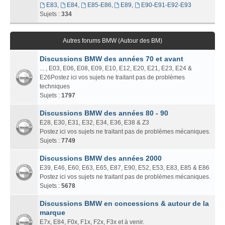
E83
,
E84
,
E85-E86
,
E89
,
E90-E91-E92-E93
Sujets :
334
Autres forums BMW (Autour des BM)
Discussions BMW des années 70 et avant
... , E03, E06, E08, E09, E10, E12, E20, E21, E23, E24 &
E26Postez ici vos sujets ne traitant pas de problèmes
techniques
Sujets :
1797
Discussions BMW des années 80 - 90
E28, E30, E31, E32, E34, E36, E38 & Z3
Postez ici vos sujets ne traitant pas de problèmes mécaniques.
Sujets :
7749
Discussions BMW des années 2000
E39, E46, E60, E63, E65, E87, E90, E52, E53, E83, E85 & E86
Postez ici vos sujets ne traitant pas de problèmes mécaniques.
Sujets :
5678
Discussions BMW en concessions & autour de la
marque
E7x, E84, F0x, F1x, F2x, F3x et à venir.