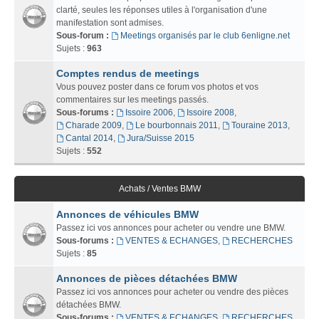
clarté, seules les réponses utiles à l'organisation d'une
manifestation sont admises.
Sous-forum :
Meetings organisés par le club 6enligne.net
Sujets :
963
Comptes rendus de meetings
Vous pouvez poster dans ce forum vos photos et vos
commentaires sur les meetings passés.
Sous-forums :
Issoire 2006
,
Issoire 2008
,
Charade 2009
,
Le bourbonnais 2011
,
Touraine 2013
,
Cantal 2014
,
Jura/Suisse 2015
Sujets :
552
Achats / Ventes BMW
Annonces de véhicules BMW
Passez ici vos annonces pour acheter ou vendre une BMW.
Sous-forums :
VENTES & ECHANGES
,
RECHERCHES
Sujets :
85
Annonces de pièces détachées BMW
Passez ici vos annonces pour acheter ou vendre des pièces
détachées BMW.
Sous-forums :
VENTES & ECHANGES
,
RECHERCHES