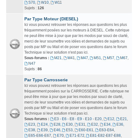
S70
,
W10
,
W11
Sujets :
126
Par Type Moteur (DIESEL)
Ici vous pouvez retrouver les réponses aux questions les plus
fréquemment posées sur les moteurs à DIESEL. Cette rubrique
ne peut être mise à jour que par les modos par souci de clarté,
merci de leur soumettre vos idées et demandes de sujets ou
posts par MP ou Mail et de poser vos questions dans le forum
Technique si leur solution n'est pas ici.
Sous-forums :
M21
,
M41
,
M47
,
M51
,
M57
,
M67
,
N47
Sujets :
86
Par Type Carrosserie
Ici vous pouvez retrouver les réponses aux questions les plus
fréquemment posées sur la CARROSSERIE. Cette rubrique ne
peut être mise à jour que par les modos par souci de clarté,
merci de leur soumettre vos idées et demandes de sujets ou
posts par MP ou Mail et de poser vos questions dans le forum
Technique si leur solution n'est pas ici.
Sous-forums :
E3 - E6 - E8 - E9 - E10 - E20
,
E12
,
E21
,
E23
,
E24
,
E28
,
E30
,
E31
,
E32
,
E34
,
E36
,
E38
,
E39
,
E46
,
E53
,
E60-E61
,
E63-E64
,
E65-E66-E67
,
E70
,
E71-E72
,
E81-E82-E87-E88
,