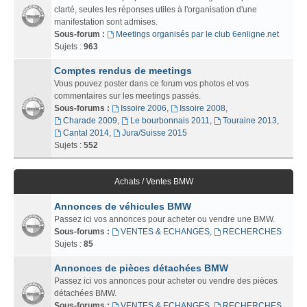
clarté, seules les réponses utiles à l'organisation d'une
manifestation sont admises.
Sous-forum :
Meetings organisés par le club 6enligne.net
Sujets :
963
Comptes rendus de meetings
Vous pouvez poster dans ce forum vos photos et vos
commentaires sur les meetings passés.
Sous-forums :
Issoire 2006
,
Issoire 2008
,
Charade 2009
,
Le bourbonnais 2011
,
Touraine 2013
,
Cantal 2014
,
Jura/Suisse 2015
Sujets :
552
Achats / Ventes BMW
Annonces de véhicules BMW
Passez ici vos annonces pour acheter ou vendre une BMW.
Sous-forums :
VENTES & ECHANGES
,
RECHERCHES
Sujets :
85
Annonces de pièces détachées BMW
Passez ici vos annonces pour acheter ou vendre des pièces
détachées BMW.
Sous-forums :
VENTES & ECHANGES
,
RECHERCHES