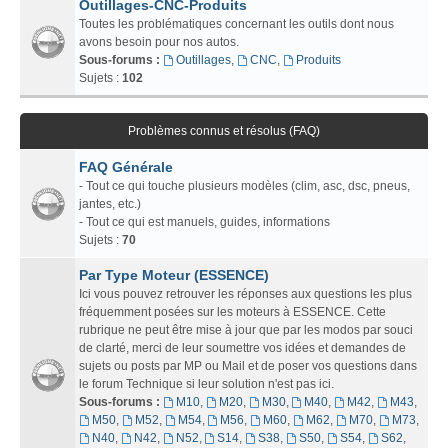
Outillages-CNC-Produits
Toutes les problématiques concernant les outils dont nous
avons besoin pour nos autos.
Sous-forums :
Outillages
,
CNC
,
Produits
Sujets :
102
Problèmes connus et résolus (FAQ)
FAQ Générale
- Tout ce qui touche plusieurs modèles (clim, asc, dsc, pneus,
jantes, etc.)
- Tout ce qui est manuels, guides, informations
Sujets :
70
Par Type Moteur (ESSENCE)
Ici vous pouvez retrouver les réponses aux questions les plus
fréquemment posées sur les moteurs à ESSENCE. Cette
rubrique ne peut être mise à jour que par les modos par souci
de clarté, merci de leur soumettre vos idées et demandes de
sujets ou posts par MP ou Mail et de poser vos questions dans
le forum Technique si leur solution n'est pas ici.
Sous-forums :
M10
,
M20
,
M30
,
M40
,
M42
,
M43
,
M50
,
M52
,
M54
,
M56
,
M60
,
M62
,
M70
,
M73
,
N40
,
N42
,
N52
,
S14
,
S38
,
S50
,
S54
,
S62
,