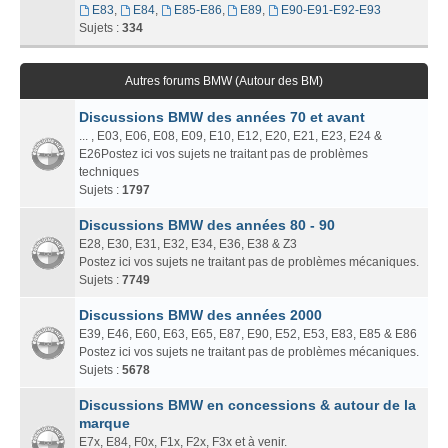
E83
,
E84
,
E85-E86
,
E89
,
E90-E91-E92-E93
Sujets :
334
Autres forums BMW (Autour des BM)
Discussions BMW des années 70 et avant
... , E03, E06, E08, E09, E10, E12, E20, E21, E23, E24 &
E26Postez ici vos sujets ne traitant pas de problèmes
techniques
Sujets :
1797
Discussions BMW des années 80 - 90
E28, E30, E31, E32, E34, E36, E38 & Z3
Postez ici vos sujets ne traitant pas de problèmes mécaniques.
Sujets :
7749
Discussions BMW des années 2000
E39, E46, E60, E63, E65, E87, E90, E52, E53, E83, E85 & E86
Postez ici vos sujets ne traitant pas de problèmes mécaniques.
Sujets :
5678
Discussions BMW en concessions & autour de la
marque
E7x, E84, F0x, F1x, F2x, F3x et à venir.