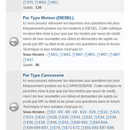
S70
,
W10
,
W11
Sujets :
126
Par Type Moteur (DIESEL)
Ici vous pouvez retrouver les réponses aux questions les plus
fréquemment posées sur les moteurs à DIESEL. Cette rubrique
ne peut être mise à jour que par les modos par souci de clarté,
merci de leur soumettre vos idées et demandes de sujets ou
posts par MP ou Mail et de poser vos questions dans le forum
Technique si leur solution n'est pas ici.
Sous-forums :
M21
,
M41
,
M47
,
M51
,
M57
,
M67
,
N47
Sujets :
86
Par Type Carrosserie
Ici vous pouvez retrouver les réponses aux questions les plus
fréquemment posées sur la CARROSSERIE. Cette rubrique ne
peut être mise à jour que par les modos par souci de clarté,
merci de leur soumettre vos idées et demandes de sujets ou
posts par MP ou Mail et de poser vos questions dans le forum
Technique si leur solution n'est pas ici.
Sous-forums :
E3 - E6 - E8 - E9 - E10 - E20
,
E12
,
E21
,
E23
,
E24
,
E28
,
E30
,
E31
,
E32
,
E34
,
E36
,
E38
,
E39
,
E46
,
E53
,
E60-E61
,
E63-E64
,
E65-E66-E67
,
E70
,
E71-E72
,
E81-E82-E87-E88
,