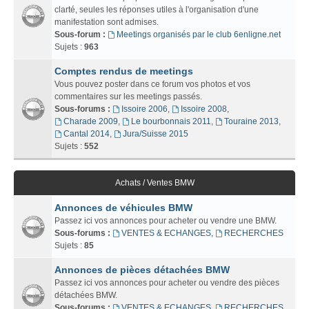
clarté, seules les réponses utiles à l'organisation d'une
manifestation sont admises.
Sous-forum :
Meetings organisés par le club 6enligne.net
Sujets :
963
Comptes rendus de meetings
Vous pouvez poster dans ce forum vos photos et vos
commentaires sur les meetings passés.
Sous-forums :
Issoire 2006
,
Issoire 2008
,
Charade 2009
,
Le bourbonnais 2011
,
Touraine 2013
,
Cantal 2014
,
Jura/Suisse 2015
Sujets :
552
Achats / Ventes BMW
Annonces de véhicules BMW
Passez ici vos annonces pour acheter ou vendre une BMW.
Sous-forums :
VENTES & ECHANGES
,
RECHERCHES
Sujets :
85
Annonces de pièces détachées BMW
Passez ici vos annonces pour acheter ou vendre des pièces
détachées BMW.
Sous-forums :
VENTES & ECHANGES
,
RECHERCHES