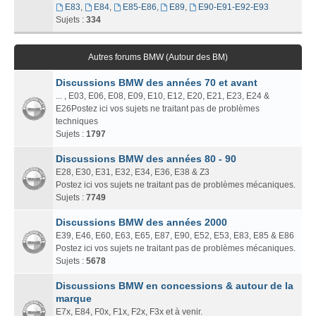
E83
,
E84
,
E85-E86
,
E89
,
E90-E91-E92-E93
Sujets :
334
Autres forums BMW (Autour des BM)
Discussions BMW des années 70 et avant
... , E03, E06, E08, E09, E10, E12, E20, E21, E23, E24 &
E26Postez ici vos sujets ne traitant pas de problèmes
techniques
Sujets :
1797
Discussions BMW des années 80 - 90
E28, E30, E31, E32, E34, E36, E38 & Z3
Postez ici vos sujets ne traitant pas de problèmes mécaniques.
Sujets :
7749
Discussions BMW des années 2000
E39, E46, E60, E63, E65, E87, E90, E52, E53, E83, E85 & E86
Postez ici vos sujets ne traitant pas de problèmes mécaniques.
Sujets :
5678
Discussions BMW en concessions & autour de la
marque
E7x, E84, F0x, F1x, F2x, F3x et à venir.