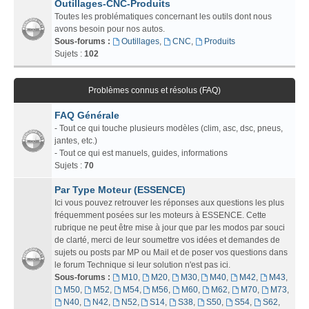
Outillages-CNC-Produits
Toutes les problématiques concernant les outils dont nous
avons besoin pour nos autos.
Sous-forums :
Outillages
,
CNC
,
Produits
Sujets :
102
Problèmes connus et résolus (FAQ)
FAQ Générale
- Tout ce qui touche plusieurs modèles (clim, asc, dsc, pneus,
jantes, etc.)
- Tout ce qui est manuels, guides, informations
Sujets :
70
Par Type Moteur (ESSENCE)
Ici vous pouvez retrouver les réponses aux questions les plus
fréquemment posées sur les moteurs à ESSENCE. Cette
rubrique ne peut être mise à jour que par les modos par souci
de clarté, merci de leur soumettre vos idées et demandes de
sujets ou posts par MP ou Mail et de poser vos questions dans
le forum Technique si leur solution n'est pas ici.
Sous-forums :
M10
,
M20
,
M30
,
M40
,
M42
,
M43
,
M50
,
M52
,
M54
,
M56
,
M60
,
M62
,
M70
,
M73
,
N40
,
N42
,
N52
,
S14
,
S38
,
S50
,
S54
,
S62
,