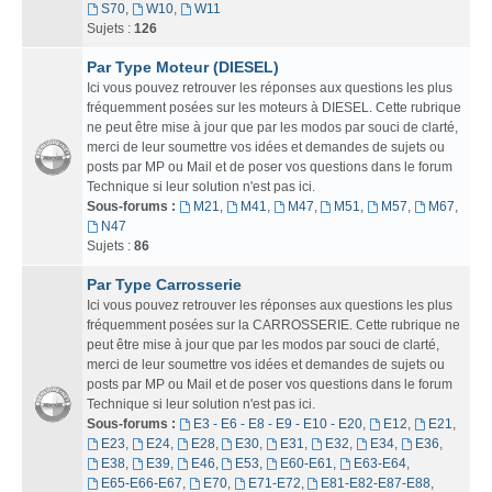
S70
,
W10
,
W11
Sujets :
126
Par Type Moteur (DIESEL)
Ici vous pouvez retrouver les réponses aux questions les plus
fréquemment posées sur les moteurs à DIESEL. Cette rubrique
ne peut être mise à jour que par les modos par souci de clarté,
merci de leur soumettre vos idées et demandes de sujets ou
posts par MP ou Mail et de poser vos questions dans le forum
Technique si leur solution n'est pas ici.
Sous-forums :
M21
,
M41
,
M47
,
M51
,
M57
,
M67
,
N47
Sujets :
86
Par Type Carrosserie
Ici vous pouvez retrouver les réponses aux questions les plus
fréquemment posées sur la CARROSSERIE. Cette rubrique ne
peut être mise à jour que par les modos par souci de clarté,
merci de leur soumettre vos idées et demandes de sujets ou
posts par MP ou Mail et de poser vos questions dans le forum
Technique si leur solution n'est pas ici.
Sous-forums :
E3 - E6 - E8 - E9 - E10 - E20
,
E12
,
E21
,
E23
,
E24
,
E28
,
E30
,
E31
,
E32
,
E34
,
E36
,
E38
,
E39
,
E46
,
E53
,
E60-E61
,
E63-E64
,
E65-E66-E67
,
E70
,
E71-E72
,
E81-E82-E87-E88
,