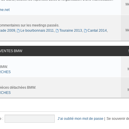
M
ne.net
commentaires sur les meetings passés.
M
ade 2009
,
Le bourbonnais 2011
,
Touraine 2013
,
Cantal 2014
,
 VENTES BMW
 BMW.
RCHES
 pièces détachées BMW.
RCHES
e :
J’ai oublié mon mot de passe
|
Se souvenir d