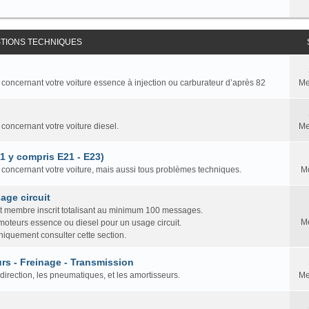
STIONS TECHNIQUES
 concernant votre voiture essence à injection ou carburateur d’après 82
Me
 concernant votre voiture diesel.
Me
81 y compris E21 - E23)
n concernant votre voiture, mais aussi tous problèmes techniques.
M
age circuit
ut membre inscrit totalisant au minimum 100 messages.
M
 moteurs essence ou diesel pour un usage circuit.
iquement consulter cette section.
rs - Freinage - Transmission
direction, les pneumatiques, et les amortisseurs.
Me