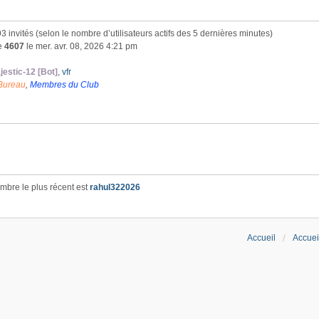
 493 invités (selon le nombre d’utilisateurs actifs des 5 dernières minutes)
de
4607
le mer. avr. 08, 2026 4:21 pm
jestic-12 [Bot]
,
vfr
Bureau
,
Membres du Club
bre le plus récent est
rahul322026
Accueil
Accuei