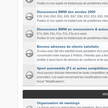
Postez ici vos sujets ne traitant pas de problèmes mé
Discussions BMW des années 2000
E39, E46, E60, E63, E65, E87, E90, E52, E53, E83, E
Postez ici vos sujets ne traitant pas de problèmes mé
Discussions BMW en concessions & autour
E7x, E84, F0x, F1x, F2x, F3x et à venir.
Postez ici vos sujets ne traitant pas de problèmes mé
Bonnes adresses de clients satisfaits
Si vous avez été très satisfait d'une prestation d'un 
concernant notre marque à l'hélice, n'hésitez pas à fa
profiter à leurs tours de services de confiance et de qua
Sport automobile (F1 et autres compétition
Vous pouvez discuter librement de toute compétition au
pronostics. Les sujet concernant les modifications mé
forum "Modifications".
ME
Organisation de meetings
Ce forum sert à la préparation des meetings. Pour plus 