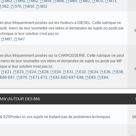
,
M43
,
M50
,
M52
,
M54
,
M56
,
M60
,
M62
,
M70
,
M73
,
S62
,
S70
,
W10
,
W11
 les plus fréquemment posées sur les moteurs à DIESEL. Cette rubrique ne
larté, merci de leur soumettre vos idées et demandes de sujets ou posts par
nique si leur solution n'est pas ici.
,
M67
,
N47
s les plus fréquemment posées sur la CARROSSERIE. Cette rubrique ne peut
é, merci de leur soumettre vos idées et demandes de sujets ou posts par MP
ue si leur solution n'est pas ici.
,
E21
,
E23
,
E24
,
E28
,
E30
,
E31
,
E32
,
E34
,
E36
,
E38
,
-E66-E67
,
E70
,
E71-E72
,
E81-E82-E87-E88
,
E83
,
E84
,
MW (AUTOUR DES BM)
 & E26Postez ici vos sujets ne traitant pas de problèmes techniques
M