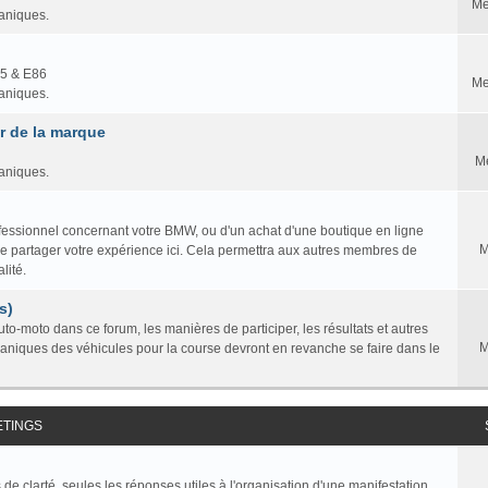
Me
caniques.
85 & E86
Me
caniques.
 de la marque
M
caniques.
professionnel concernant votre BMW, ou d'un achat d'une boutique en ligne
M
ire partager votre expérience ici. Cela permettra aux autres membres de
lité.
s)
to-moto dans ce forum, les manières de participer, les résultats et autres
M
caniques des véhicules pour la course devront en revanche se faire dans le
ETINGS
de clarté, seules les réponses utiles à l'organisation d'une manifestation