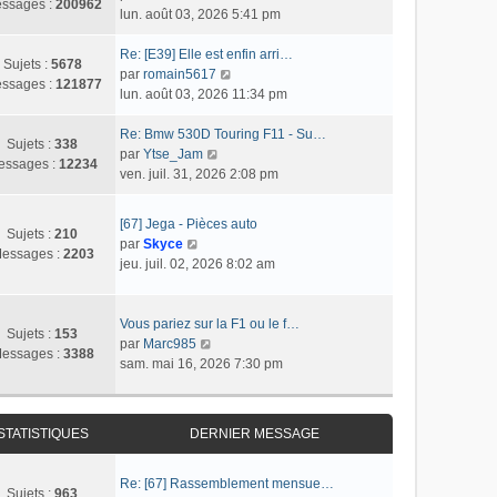
s
r
ssages :
200962
o
lun. août 03, 2026 5:41 pm
l
s
n
n
t
a
i
s
Re: [E39] Elle est enfin arri…
e
g
e
Sujets :
5678
u
C
par
romain5617
r
e
r
ssages :
121877
l
o
lun. août 03, 2026 11:34 pm
l
m
t
n
e
e
e
s
Re: Bmw 530D Touring F11 - Su…
d
s
Sujets :
338
r
C
u
par
Ytse_Jam
e
s
essages :
12234
l
o
l
ven. juil. 31, 2026 2:08 pm
r
a
e
n
t
n
g
d
s
e
i
e
[67] Jega - Pièces auto
e
u
r
Sujets :
210
e
C
par
Skyce
r
l
l
essages :
2203
r
o
jeu. juil. 02, 2026 8:02 am
n
t
e
m
n
i
e
d
e
s
e
r
e
s
u
Vous pariez sur la F1 ou le f…
r
l
r
Sujets :
153
s
l
C
par
Marc985
m
e
n
essages :
3388
a
t
o
sam. mai 16, 2026 7:30 pm
e
d
i
g
e
n
s
e
e
e
r
s
s
r
r
l
u
a
n
m
STATISTIQUES
DERNIER MESSAGE
e
l
g
i
e
d
t
e
e
s
e
e
Re: [67] Rassemblement mensue…
r
s
Sujets :
963