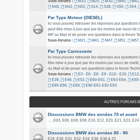
Sous-forums :
M10
,
M20
,
M30
,
M40
,
M42
N40
,
N42
,
N52
,
S14
,
S38
,
S50
,
S54
,
Par Type Moteur (DIESEL)
Ici vous pouvez retrouver les réponses aux questions
peut être mise à jour que par les modos par souci de c
MP ou Mail et de poser vos questions dans le forum Tech
Sous-forums :
M21
,
M41
,
M47
,
M51
,
M57
Par Type Carrosserie
Ici vous pouvez retrouver les réponses aux question
être mise à jour que par les modos par souci de clart
ou Mail et de poser vos questions dans le forum Techniq
Sous-forums :
E3 - E6 - E8 - E9 - E10 - E20
,
E12
E39
,
E46
,
E53
,
E60-E61
,
E63-E64
,
E65
E85-E86
,
E89
,
E90-E91-E92-E93
AUTRES FORUMS B
Discussions BMW des années 70 et avant
... , E03, E06, E08, E09, E10, E12, E20, E21, E23, E24
Discussions BMW des années 80 - 90
E28, E30, E31, E32, E34, E36, E38 & Z3