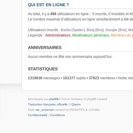
QUI EST EN LIGNE ?
Au total, il y a
498
utilisateurs en ligne :: 5 inscrits, 0 invisible et
Le nombre maximal d’utilisateurs en ligne simultanément a été 
Utilisateurs inscrits :
Baidu [Spider]
,
Bing [Bot]
,
Google [Bot]
,
Ma
Légende :
Administrateurs
,
Modérateurs généraux
,
Membres du 
ANNIVERSAIRES
Aucun membre ne fête son anniversaire aujourd’hui.
STATISTIQUES
1319836
messages •
101377
sujets •
37923
membres • Notre mem
Développé par
phpBB
® Forum Software © phpBB Limited
Traduction française officielle
©
Qiaeru
Style
we_universal
created by INVENTEA & v12mike
Confidentialité
|
Conditions