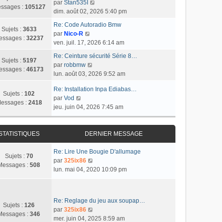
e
C
e
par
Stan535I
r
e
u
ssages :
105127
s
o
r
dim. août 02, 2026 5:40 pm
l
r
l
s
n
n
e
m
t
Re: Code Autoradio Bmw
a
s
i
Sujets :
3633
d
e
C
e
par
Nico-R
g
u
e
essages :
32237
e
s
o
r
ven. juil. 17, 2026 6:14 am
e
l
r
r
s
n
l
t
m
Re: Ceinture sécurité Série 8…
n
a
s
e
Sujets :
5197
C
e
e
par
robbmw
i
g
u
d
essages :
46173
o
r
s
lun. août 03, 2026 9:52 am
e
e
l
e
n
l
s
r
t
r
Re: Installation Inpa Ediabas…
s
e
a
m
Sujets :
102
e
n
C
par
Vod
u
d
g
e
essages :
2418
r
i
o
jeu. juin 04, 2026 7:45 am
l
e
e
s
l
e
n
t
r
s
e
r
s
e
n
a
d
m
u
STATISTIQUES
DERNIER MESSAGE
r
i
g
e
e
l
l
e
e
r
s
t
Re: Lire Une Bougie D'allumage
e
r
Sujets :
70
n
s
e
C
par
325ix86
d
m
Messages :
508
i
a
r
o
lun. mai 04, 2020 10:09 pm
e
e
e
g
l
n
r
s
r
e
e
s
n
s
m
d
u
i
a
Re: Reglage du jeu aux soupap…
e
e
l
Sujets :
126
e
g
C
par
325ix86
s
r
t
Messages :
346
r
e
o
mer. juin 04, 2025 8:59 am
s