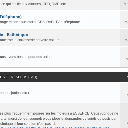
t ce qui est lié aux alarmes, ODB, DME, etc.
Me
 Téléphone)
mage et son : autoradio, GPS, DVD, TV et téléphone.
M
ie - Esthétique
concerne la carrosserie de votre voiture.
M
nous avons besoin pour nos autos.
M
S ET RÉSOLUS (FAQ)
pneus, jantes, etc.)
 les plus fréquemment posées sur les moteurs à ESSENCE. Cette rubrique ne
larté, merci de leur soumettre vos idées et demandes de sujets ou posts par
nique si leur solution n'est pas ici.