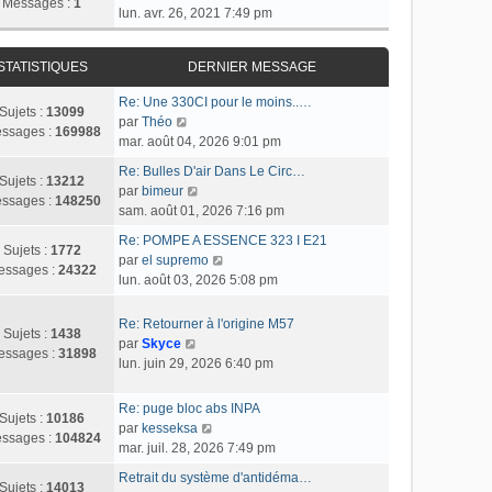
Messages :
1
o
lun. avr. 26, 2021 7:49 pm
n
s
STATISTIQUES
DERNIER MESSAGE
u
l
Re: Une 330CI pour le moins..…
t
Sujets :
13099
C
par
Théo
e
ssages :
169988
o
mar. août 04, 2026 9:01 pm
r
n
l
Re: Bulles D'air Dans Le Circ…
s
Sujets :
13212
C
e
par
bimeur
u
ssages :
148250
o
d
sam. août 01, 2026 7:16 pm
l
n
e
t
Re: POMPE A ESSENCE 323 I E21
s
r
Sujets :
1772
e
C
par
el supremo
u
n
essages :
24322
r
o
lun. août 03, 2026 5:08 pm
l
i
l
n
t
e
e
s
Re: Retourner à l'origine M57
e
r
Sujets :
1438
d
u
C
par
Skyce
r
m
essages :
31898
e
l
o
lun. juin 29, 2026 6:40 pm
l
e
r
t
n
e
s
n
e
s
d
s
Re: puge bloc abs INPA
i
r
Sujets :
10186
u
e
a
C
par
kesseksa
e
l
ssages :
104824
l
r
g
o
mar. juil. 28, 2026 7:49 pm
r
e
t
n
e
n
m
d
Retrait du système d'antidéma…
e
i
s
Sujets :
14013