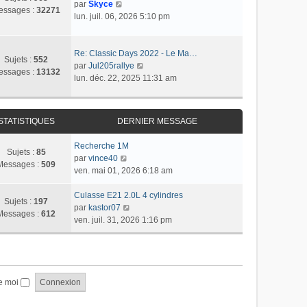
r
C
r
par
Skyce
m
a
essages :
32271
n
o
l
lun. juil. 06, 2026 5:10 pm
e
g
i
n
e
s
e
e
s
d
s
r
u
e
Re: Classic Days 2022 - Le Ma…
a
Sujets :
552
m
l
r
C
par
Jul205rallye
g
essages :
13132
e
t
n
o
lun. déc. 22, 2025 11:31 am
e
s
e
i
n
s
r
e
s
a
l
r
u
STATISTIQUES
DERNIER MESSAGE
g
e
m
l
e
d
e
t
Recherche 1M
e
s
e
Sujets :
85
C
par
vince40
r
s
r
Messages :
509
o
ven. mai 01, 2026 6:18 am
n
a
l
n
i
g
e
s
Culasse E21 2.0L 4 cylindres
e
e
d
Sujets :
197
u
C
par
kastor07
r
e
Messages :
612
l
o
ven. juil. 31, 2026 1:16 pm
m
r
t
n
e
n
e
s
s
i
r
u
s
e
l
l
a
r
e
t
e moi
g
m
d
e
e
e
e
r