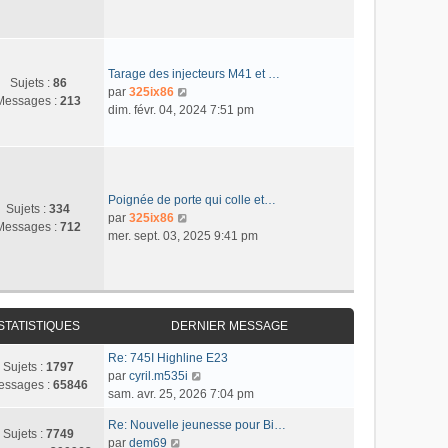
n
e
m
n
a
i
r
e
s
g
e
l
s
u
e
r
e
s
l
m
d
Tarage des injecteurs M41 et …
a
t
Sujets :
86
e
e
C
par
325ix86
g
e
Messages :
213
s
r
o
dim. févr. 04, 2024 7:51 pm
e
r
s
n
n
l
a
i
s
e
g
e
u
d
e
r
l
e
m
t
Poignée de porte qui colle et…
r
Sujets :
334
e
e
C
par
325ix86
n
Messages :
712
s
r
o
mer. sept. 03, 2025 9:41 pm
i
s
l
n
e
a
e
s
r
g
d
u
m
e
e
l
e
r
t
STATISTIQUES
DERNIER MESSAGE
s
n
e
s
Re: 745I Highline E23
i
r
Sujets :
1797
a
C
par
cyril.m535i
e
l
essages :
65846
g
o
sam. avr. 25, 2026 7:04 pm
r
e
e
n
m
d
Re: Nouvelle jeunesse pour Bi…
s
e
e
Sujets :
7749
C
par
dem69
u