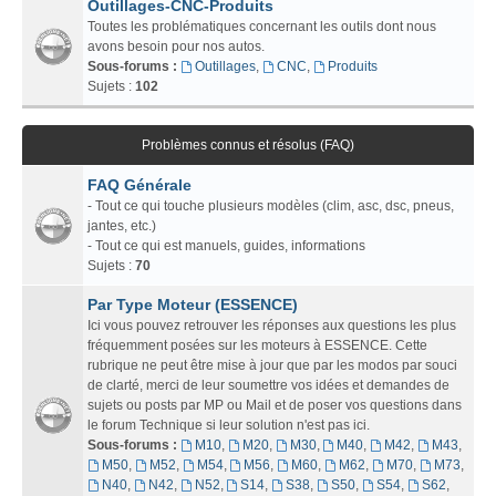
Outillages-CNC-Produits
Toutes les problématiques concernant les outils dont nous
avons besoin pour nos autos.
Sous-forums :
Outillages
,
CNC
,
Produits
Sujets :
102
Problèmes connus et résolus (FAQ)
FAQ Générale
- Tout ce qui touche plusieurs modèles (clim, asc, dsc, pneus,
jantes, etc.)
- Tout ce qui est manuels, guides, informations
Sujets :
70
Par Type Moteur (ESSENCE)
Ici vous pouvez retrouver les réponses aux questions les plus
fréquemment posées sur les moteurs à ESSENCE. Cette
rubrique ne peut être mise à jour que par les modos par souci
de clarté, merci de leur soumettre vos idées et demandes de
sujets ou posts par MP ou Mail et de poser vos questions dans
le forum Technique si leur solution n'est pas ici.
Sous-forums :
M10
,
M20
,
M30
,
M40
,
M42
,
M43
,
M50
,
M52
,
M54
,
M56
,
M60
,
M62
,
M70
,
M73
,
N40
,
N42
,
N52
,
S14
,
S38
,
S50
,
S54
,
S62
,