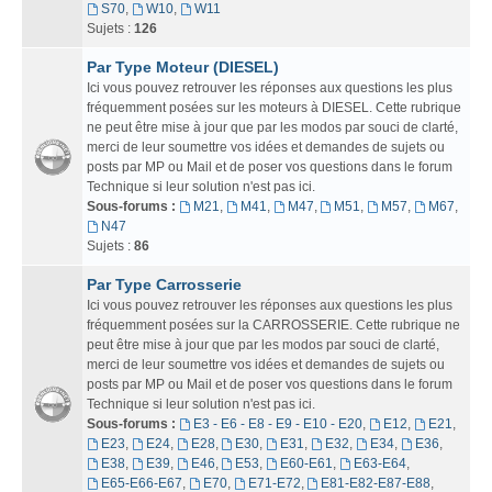
S70
,
W10
,
W11
Sujets :
126
Par Type Moteur (DIESEL)
Ici vous pouvez retrouver les réponses aux questions les plus
fréquemment posées sur les moteurs à DIESEL. Cette rubrique
ne peut être mise à jour que par les modos par souci de clarté,
merci de leur soumettre vos idées et demandes de sujets ou
posts par MP ou Mail et de poser vos questions dans le forum
Technique si leur solution n'est pas ici.
Sous-forums :
M21
,
M41
,
M47
,
M51
,
M57
,
M67
,
N47
Sujets :
86
Par Type Carrosserie
Ici vous pouvez retrouver les réponses aux questions les plus
fréquemment posées sur la CARROSSERIE. Cette rubrique ne
peut être mise à jour que par les modos par souci de clarté,
merci de leur soumettre vos idées et demandes de sujets ou
posts par MP ou Mail et de poser vos questions dans le forum
Technique si leur solution n'est pas ici.
Sous-forums :
E3 - E6 - E8 - E9 - E10 - E20
,
E12
,
E21
,
E23
,
E24
,
E28
,
E30
,
E31
,
E32
,
E34
,
E36
,
E38
,
E39
,
E46
,
E53
,
E60-E61
,
E63-E64
,
E65-E66-E67
,
E70
,
E71-E72
,
E81-E82-E87-E88
,