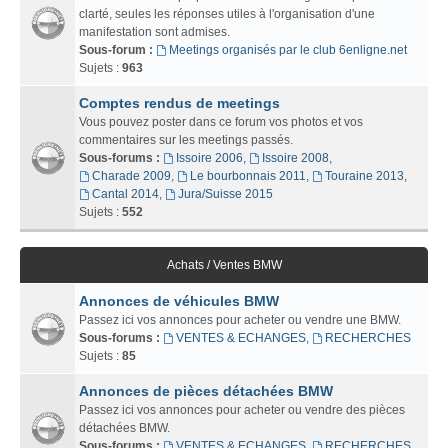
clarté, seules les réponses utiles à l'organisation d'une
manifestation sont admises.
Sous-forum :
Meetings organisés par le club 6enligne.net
Sujets :
963
Comptes rendus de meetings
Vous pouvez poster dans ce forum vos photos et vos
commentaires sur les meetings passés.
Sous-forums :
Issoire 2006
,
Issoire 2008
,
Charade 2009
,
Le bourbonnais 2011
,
Touraine 2013
,
Cantal 2014
,
Jura/Suisse 2015
Sujets :
552
Achats / Ventes BMW
Annonces de véhicules BMW
Passez ici vos annonces pour acheter ou vendre une BMW.
Sous-forums :
VENTES & ECHANGES
,
RECHERCHES
Sujets :
85
Annonces de pièces détachées BMW
Passez ici vos annonces pour acheter ou vendre des pièces
détachées BMW.
Sous-forums :
VENTES & ECHANGES
,
RECHERCHES