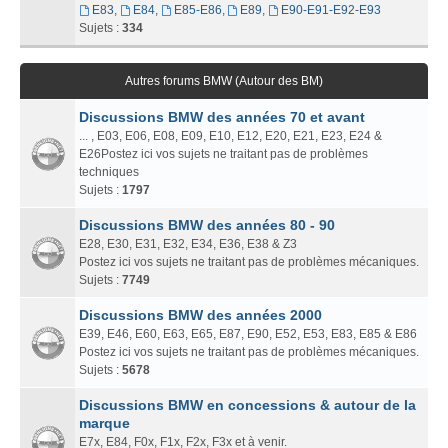
E83
,
E84
,
E85-E86
,
E89
,
E90-E91-E92-E93
Sujets :
334
Autres forums BMW (Autour des BM)
Discussions BMW des années 70 et avant
... , E03, E06, E08, E09, E10, E12, E20, E21, E23, E24 &
E26Postez ici vos sujets ne traitant pas de problèmes
techniques
Sujets :
1797
Discussions BMW des années 80 - 90
E28, E30, E31, E32, E34, E36, E38 & Z3
Postez ici vos sujets ne traitant pas de problèmes mécaniques.
Sujets :
7749
Discussions BMW des années 2000
E39, E46, E60, E63, E65, E87, E90, E52, E53, E83, E85 & E86
Postez ici vos sujets ne traitant pas de problèmes mécaniques.
Sujets :
5678
Discussions BMW en concessions & autour de la
marque
E7x, E84, F0x, F1x, F2x, F3x et à venir.