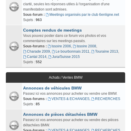
clarté, seules les réponses utiles à l'organisation d'une
manifestation sont admises.
Sous-forum :
Meetings organisés par le club 6enligne.net
Sujets :
963
Comptes rendus de meetings
Vous pouvez poster dans ce forum vos photos et vos
commentaires sur les meetings passés.
Sous-forums :
Issoire 2006
,
Issoire 2008
,
Charade 2009
,
Le bourbonnais 2011
,
Touraine 2013
,
Cantal 2014
,
Jura/Suisse 2015
Sujets :
552
Achats / Ventes BMW
Annonces de véhicules BMW
Passez ici vos annonces pour acheter ou vendre une BMW.
Sous-forums :
VENTES & ECHANGES
,
RECHERCHES
Sujets :
85
Annonces de pièces détachées BMW
Passez ici vos annonces pour acheter ou vendre des pièces
détachées BMW.
Sous-forums :
VENTES & ECHANGES
,
RECHERCHES