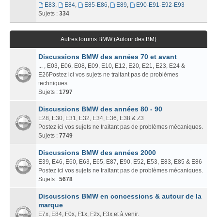
E83
,
E84
,
E85-E86
,
E89
,
E90-E91-E92-E93
Sujets :
334
Autres forums BMW (Autour des BM)
Discussions BMW des années 70 et avant
... , E03, E06, E08, E09, E10, E12, E20, E21, E23, E24 &
E26Postez ici vos sujets ne traitant pas de problèmes
techniques
Sujets :
1797
Discussions BMW des années 80 - 90
E28, E30, E31, E32, E34, E36, E38 & Z3
Postez ici vos sujets ne traitant pas de problèmes mécaniques.
Sujets :
7749
Discussions BMW des années 2000
E39, E46, E60, E63, E65, E87, E90, E52, E53, E83, E85 & E86
Postez ici vos sujets ne traitant pas de problèmes mécaniques.
Sujets :
5678
Discussions BMW en concessions & autour de la
marque
E7x, E84, F0x, F1x, F2x, F3x et à venir.