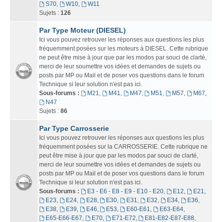
S70
,
W10
,
W11
Sujets :
126
Par Type Moteur (DIESEL)
Ici vous pouvez retrouver les réponses aux questions les plus
fréquemment posées sur les moteurs à DIESEL. Cette rubrique
ne peut être mise à jour que par les modos par souci de clarté,
merci de leur soumettre vos idées et demandes de sujets ou
posts par MP ou Mail et de poser vos questions dans le forum
Technique si leur solution n'est pas ici.
Sous-forums :
M21
,
M41
,
M47
,
M51
,
M57
,
M67
,
N47
Sujets :
86
Par Type Carrosserie
Ici vous pouvez retrouver les réponses aux questions les plus
fréquemment posées sur la CARROSSERIE. Cette rubrique ne
peut être mise à jour que par les modos par souci de clarté,
merci de leur soumettre vos idées et demandes de sujets ou
posts par MP ou Mail et de poser vos questions dans le forum
Technique si leur solution n'est pas ici.
Sous-forums :
E3 - E6 - E8 - E9 - E10 - E20
,
E12
,
E21
,
E23
,
E24
,
E28
,
E30
,
E31
,
E32
,
E34
,
E36
,
E38
,
E39
,
E46
,
E53
,
E60-E61
,
E63-E64
,
E65-E66-E67
,
E70
,
E71-E72
,
E81-E82-E87-E88
,