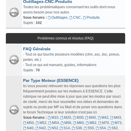
Outillages-CNC-Produits
Toutes les problématiques concernant les outils dont nous
avons besoin pour nos autos.
Sous-forums :
Outillages
,
CNC
,
Produits
Sujets :
102
Problèmes connus et résolus (FAQ)
FAQ Générale
- Tout ce qui touche plusieurs modèles (clim, asc, dsc, pneus,
jantes, etc.)
- Tout ce qui est manuels, guides, informations
Sujets :
70
Par Type Moteur (ESSENCE)
Ici vous pouvez retrouver les réponses aux questions les plus
fréquemment posées sur les moteurs à ESSENCE. Cette
rubrique ne peut être mise à jour que par les modos par souci
de clarté, merci de leur soumettre vos idées et demandes de
sujets ou posts par MP ou Mail et de poser vos questions dans
le forum Technique si leur solution n'est pas ici.
Sous-forums :
M10
,
M20
,
M30
,
M40
,
M42
,
M43
,
M50
,
M52
,
M54
,
M56
,
M60
,
M62
,
M70
,
M73
,
N40
,
N42
,
N52
,
S14
,
S38
,
S50
,
S54
,
S62
,