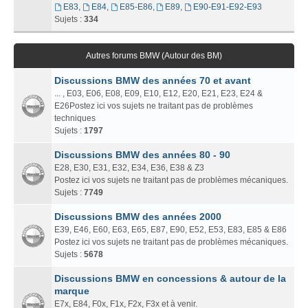
E83
,
E84
,
E85-E86
,
E89
,
E90-E91-E92-E93
Sujets :
334
Autres forums BMW (Autour des BM)
Discussions BMW des années 70 et avant
... , E03, E06, E08, E09, E10, E12, E20, E21, E23, E24 &
E26Postez ici vos sujets ne traitant pas de problèmes
techniques
Sujets :
1797
Discussions BMW des années 80 - 90
E28, E30, E31, E32, E34, E36, E38 & Z3
Postez ici vos sujets ne traitant pas de problèmes mécaniques.
Sujets :
7749
Discussions BMW des années 2000
E39, E46, E60, E63, E65, E87, E90, E52, E53, E83, E85 & E86
Postez ici vos sujets ne traitant pas de problèmes mécaniques.
Sujets :
5678
Discussions BMW en concessions & autour de la
marque
E7x, E84, F0x, F1x, F2x, F3x et à venir.