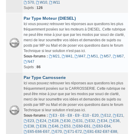
S70
,
W10
,
W11
Sujets :
126
Par Type Moteur (DIESEL)
Ici vous pouvez retrouver les réponses aux questions les plus
fréquemment posées sur les moteurs à DIESEL. Cette rubrique
ne peut être mise à jour que par les modos par souci de clarté,
merci de leur soumettre vos idées et demandes de sujets ou
posts par MP ou Mail et de poser vos questions dans le forum
Technique si leur solution n'est pas ici.
Sous-forums :
M21
,
M41
,
M47
,
M51
,
M57
,
M67
,
N47
Sujets :
86
Par Type Carrosserie
Ici vous pouvez retrouver les réponses aux questions les plus
fréquemment posées sur la CARROSSERIE. Cette rubrique ne
peut être mise à jour que par les modos par souci de clarté,
merci de leur soumettre vos idées et demandes de sujets ou
posts par MP ou Mail et de poser vos questions dans le forum
Technique si leur solution n'est pas ici.
Sous-forums :
E3 - E6 - E8 - E9 - E10 - E20
,
E12
,
E21
,
E23
,
E24
,
E28
,
E30
,
E31
,
E32
,
E34
,
E36
,
E38
,
E39
,
E46
,
E53
,
E60-E61
,
E63-E64
,
E65-E66-E67
,
E70
,
E71-E72
,
E81-E82-E87-E88
,