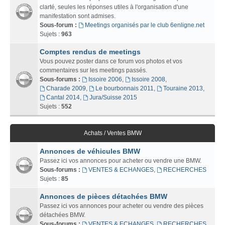
clarté, seules les réponses utiles à l'organisation d'une
manifestation sont admises.
Sous-forum :
Meetings organisés par le club 6enligne.net
Sujets :
963
Comptes rendus de meetings
Vous pouvez poster dans ce forum vos photos et vos
commentaires sur les meetings passés.
Sous-forums :
Issoire 2006
,
Issoire 2008
,
Charade 2009
,
Le bourbonnais 2011
,
Touraine 2013
,
Cantal 2014
,
Jura/Suisse 2015
Sujets :
552
Achats / Ventes BMW
Annonces de véhicules BMW
Passez ici vos annonces pour acheter ou vendre une BMW.
Sous-forums :
VENTES & ECHANGES
,
RECHERCHES
Sujets :
85
Annonces de pièces détachées BMW
Passez ici vos annonces pour acheter ou vendre des pièces
détachées BMW.
Sous-forums :
VENTES & ECHANGES
,
RECHERCHES