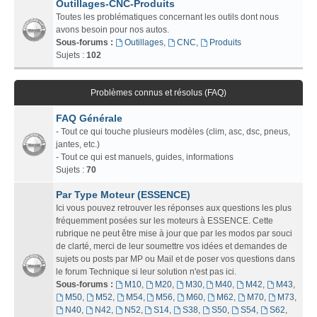
Outillages-CNC-Produits
Toutes les problématiques concernant les outils dont nous
avons besoin pour nos autos.
Sous-forums :
Outillages
,
CNC
,
Produits
Sujets :
102
Problèmes connus et résolus (FAQ)
FAQ Générale
- Tout ce qui touche plusieurs modèles (clim, asc, dsc, pneus,
jantes, etc.)
- Tout ce qui est manuels, guides, informations
Sujets :
70
Par Type Moteur (ESSENCE)
Ici vous pouvez retrouver les réponses aux questions les plus
fréquemment posées sur les moteurs à ESSENCE. Cette
rubrique ne peut être mise à jour que par les modos par souci
de clarté, merci de leur soumettre vos idées et demandes de
sujets ou posts par MP ou Mail et de poser vos questions dans
le forum Technique si leur solution n'est pas ici.
Sous-forums :
M10
,
M20
,
M30
,
M40
,
M42
,
M43
,
M50
,
M52
,
M54
,
M56
,
M60
,
M62
,
M70
,
M73
,
N40
,
N42
,
N52
,
S14
,
S38
,
S50
,
S54
,
S62
,