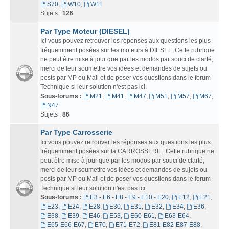
S70
,
W10
,
W11
Sujets :
126
Par Type Moteur (DIESEL)
Ici vous pouvez retrouver les réponses aux questions les plus
fréquemment posées sur les moteurs à DIESEL. Cette rubrique
ne peut être mise à jour que par les modos par souci de clarté,
merci de leur soumettre vos idées et demandes de sujets ou
posts par MP ou Mail et de poser vos questions dans le forum
Technique si leur solution n'est pas ici.
Sous-forums :
M21
,
M41
,
M47
,
M51
,
M57
,
M67
,
N47
Sujets :
86
Par Type Carrosserie
Ici vous pouvez retrouver les réponses aux questions les plus
fréquemment posées sur la CARROSSERIE. Cette rubrique ne
peut être mise à jour que par les modos par souci de clarté,
merci de leur soumettre vos idées et demandes de sujets ou
posts par MP ou Mail et de poser vos questions dans le forum
Technique si leur solution n'est pas ici.
Sous-forums :
E3 - E6 - E8 - E9 - E10 - E20
,
E12
,
E21
,
E23
,
E24
,
E28
,
E30
,
E31
,
E32
,
E34
,
E36
,
E38
,
E39
,
E46
,
E53
,
E60-E61
,
E63-E64
,
E65-E66-E67
,
E70
,
E71-E72
,
E81-E82-E87-E88
,