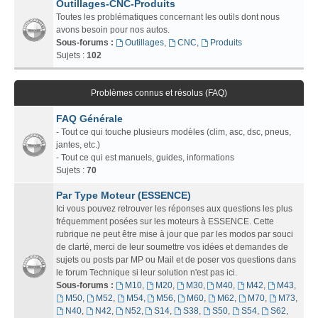
Outillages-CNC-Produits
Toutes les problématiques concernant les outils dont nous
avons besoin pour nos autos.
Sous-forums :
Outillages
,
CNC
,
Produits
Sujets :
102
Problèmes connus et résolus (FAQ)
FAQ Générale
- Tout ce qui touche plusieurs modèles (clim, asc, dsc, pneus,
jantes, etc.)
- Tout ce qui est manuels, guides, informations
Sujets :
70
Par Type Moteur (ESSENCE)
Ici vous pouvez retrouver les réponses aux questions les plus
fréquemment posées sur les moteurs à ESSENCE. Cette
rubrique ne peut être mise à jour que par les modos par souci
de clarté, merci de leur soumettre vos idées et demandes de
sujets ou posts par MP ou Mail et de poser vos questions dans
le forum Technique si leur solution n'est pas ici.
Sous-forums :
M10
,
M20
,
M30
,
M40
,
M42
,
M43
,
M50
,
M52
,
M54
,
M56
,
M60
,
M62
,
M70
,
M73
,
N40
,
N42
,
N52
,
S14
,
S38
,
S50
,
S54
,
S62
,