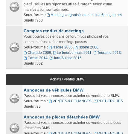
clarté, seules les réponses utiles à l'organisation d'une
manifestation sont admises.
Sous-forum :
Meetings organisés par le club 6enligne.net
Sujets :
963
Comptes rendus de meetings
Vous pouvez poster dans ce forum vos photos et vos
commentaires sur les meetings passés.
Sous-forums :
Issoire 2006
,
Issoire 2008
,
Charade 2009
,
Le bourbonnais 2011
,
Touraine 2013
,
Cantal 2014
,
Jura/Suisse 2015
Sujets :
552
Achats / Ventes BMW
Annonces de véhicules BMW
Passez ici vos annonces pour acheter ou vendre une BMW.
Sous-forums :
VENTES & ECHANGES
,
RECHERCHES
Sujets :
85
Annonces de pièces détachées BMW
Passez ici vos annonces pour acheter ou vendre des pièces
détachées BMW.
Sous-forums :
VENTES & ECHANGES
,
RECHERCHES