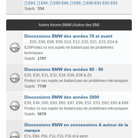
E83
,
E84
,
E85-E86
,
E89
,
E90-E91-E92-E93
Sujets :
334
Autres forums BMW (Autour des BM)
Discussions BMW des années 70 et avant
... , E03, E06, E08, E09, E10, E12, E20, E21, E23, E24 &
E26Postez ici vos sujets ne traitant pas de problèmes
techniques
Sujets :
1797
Discussions BMW des années 80 - 90
E28, E30, E31, E32, E34, E36, E38 & Z3
Postez ici vos sujets ne traitant pas de problèmes mécaniques.
Sujets :
7749
Discussions BMW des années 2000
E39, E46, E60, E63, E65, E87, E90, E52, E53, E83, E85 & E86
Postez ici vos sujets ne traitant pas de problèmes mécaniques.
Sujets :
5678
Discussions BMW en concessions & autour de la
marque
E7x, E84, F0x, F1x, F2x, F3x et à venir.