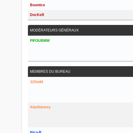
Bountice
DocKeR
MODÉRATEURS GÉNÉRAUX
PIFOUBMW
MEMBRES DU BUREAU
325ix86
AbuShemsy
Nico-R