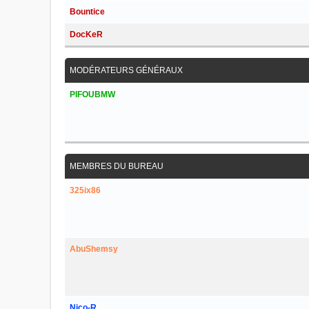
Bountice
DocKeR
MODÉRATEURS GÉNÉRAUX
PIFOUBMW
MEMBRES DU BUREAU
325ix86
AbuShemsy
Nico-R