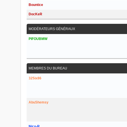
Bountice
DocKeR
MODÉRATEURS GÉNÉRAUX
PIFOUBMW
MEMBRES DU BUREAU
325ix86
AbuShemsy
Nico-R