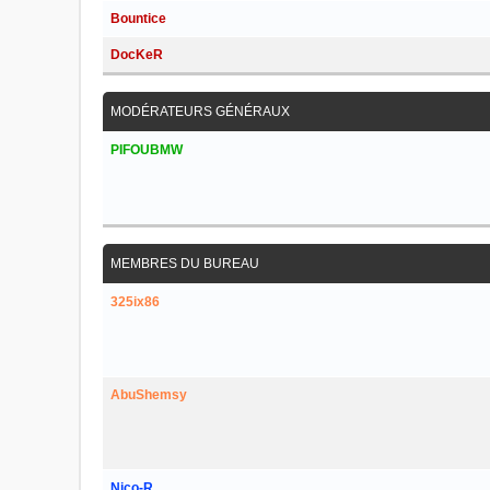
Bountice
DocKeR
MODÉRATEURS GÉNÉRAUX
PIFOUBMW
MEMBRES DU BUREAU
325ix86
AbuShemsy
Nico-R