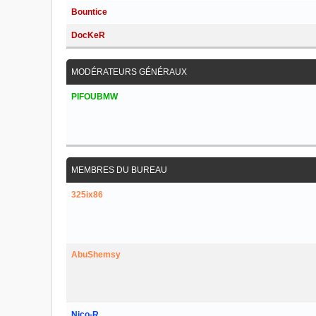
Bountice
DocKeR
MODÉRATEURS GÉNÉRAUX
PIFOUBMW
MEMBRES DU BUREAU
325ix86
AbuShemsy
Nico-R