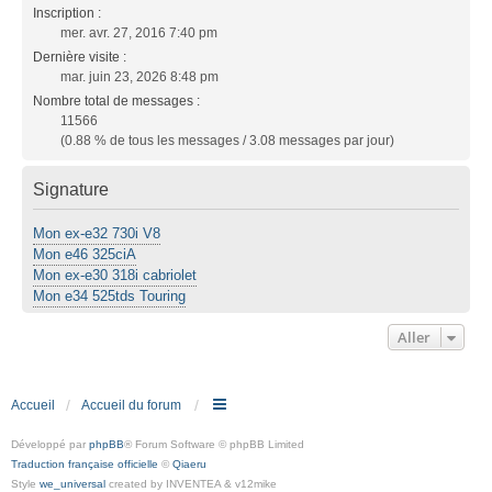
Inscription :
mer. avr. 27, 2016 7:40 pm
Dernière visite :
mar. juin 23, 2026 8:48 pm
Nombre total de messages :
11566
(0.88 % de tous les messages / 3.08 messages par jour)
Signature
Mon ex-e32 730i V8
Mon e46 325ciA
Mon ex-e30 318i cabriolet
Mon e34 525tds Touring
Aller
Accueil
Accueil du forum
Développé par
phpBB
® Forum Software © phpBB Limited
Traduction française officielle
©
Qiaeru
Style
we_universal
created by INVENTEA & v12mike