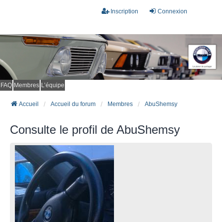
Inscription
Connexion
FAQ
Membres
L’équipe
Accueil
Accueil du forum
Membres
AbuShemsy
Consulte le profil de AbuShemsy