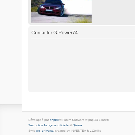
Contacter G-Power74
Développé par
phpBB
® Forum Software © phpBB Limited
Traduction française officielle
©
Qiaeru
Style
we_universal
created by INVENTEA & v12mike