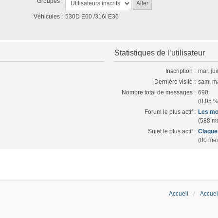
Groupes :
Véhicules :
530D E60 /316i E36
Statistiques de l’utilisateur
Inscription :
mar. ju
Dernière visite :
sam. m
Nombre total de messages :
690
(0.05 %
Forum le plus actif :
Les mo
(588 me
Sujet le plus actif :
Claque
(80 mes
Accueil
Accuei