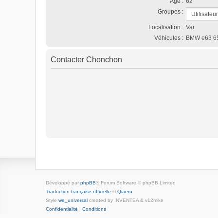
Âge :
62
Groupes :
Localisation :
Var
Véhicules :
BMW e63 65
Contacter Chonchon
Développé par
phpBB
® Forum Software © phpBB Limited
Traduction française officielle
©
Qiaeru
Style
we_universal
created by INVENTEA & v12mike
Confidentialité
|
Conditions