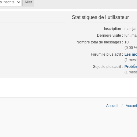
Statistiques de l’utilisateur
Inscription :
mar. ja
Dernière visite :
lun. ma
Nombre total de messages :
10
(0.00 %
Forum le plus actif :
Les mo
(1 mess
Sujet le plus actif :
Problè
(1 mess
Accueil
Accuei