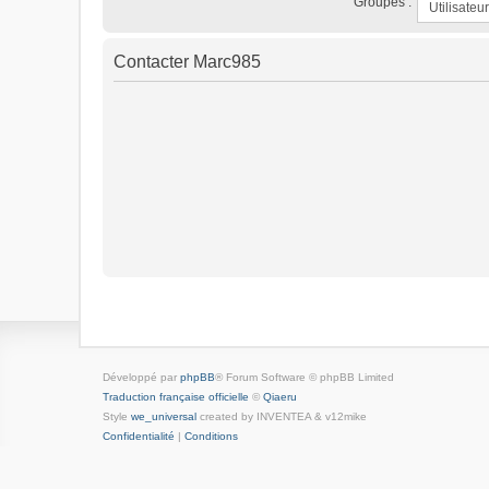
Groupes :
Contacter Marc985
Développé par
phpBB
® Forum Software © phpBB Limited
Traduction française officielle
©
Qiaeru
Style
we_universal
created by INVENTEA & v12mike
Confidentialité
|
Conditions