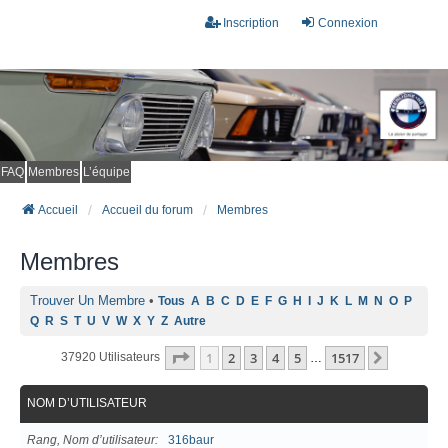
Inscription
Connexion
FAQ
Membres
L’équipe
Accueil
Accueil du forum
Membres
Membres
Trouver Un Membre
•
Tous
A
B
C
D
E
F
G
H
I
J
K
L
M
N
O
P
Q
R
S
T
U
V
W
X
Y
Z
Autre
Page
1
Sur
1517
1
2
3
4
5
1517
Suivant
37920 Utilisateurs
…
NOM D’UTILISATEUR
Rang, Nom d’utilisateur
316baur