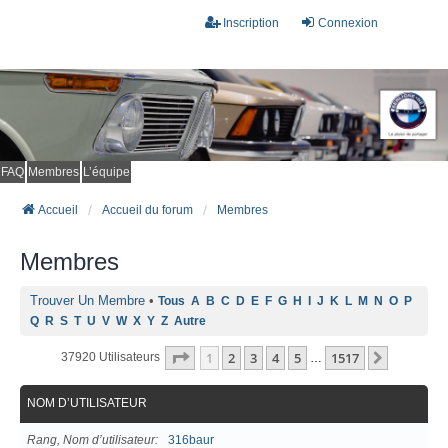
Inscription
Connexion
FAQ
Membres
L’équipe
Accueil
Accueil du forum
Membres
Membres
Trouver Un Membre
•
Tous
A
B
C
D
E
F
G
H
I
J
K
L
M
N
O
P
Q
R
S
T
U
V
W
X
Y
Z
Autre
Page
1
Sur
1517
1
2
3
4
5
1517
Suivant
37920 Utilisateurs
…
NOM D’UTILISATEUR
Rang, Nom d’utilisateur
316baur