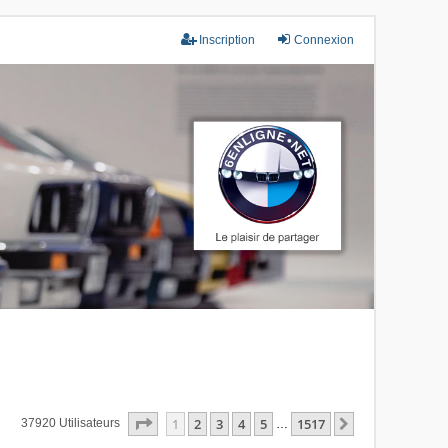
Inscription
Connexion
Page
1
Sur
1517
1
2
3
4
5
1517
Suivant
37920 Utilisateurs
…