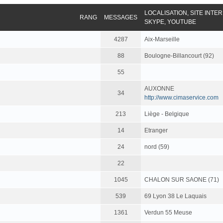
LOCALISATION, SITE INTE
RANG
MESSAGES
SKYPE, YOUTUBE
4287
Aix-Marseille
88
Boulogne-Billancourt (92)
55
AUXONNE
34
http://www.cimaservice.com
213
Liège - Belgique
14
Etranger
24
nord (59)
22
1045
CHALON SUR SAONE (71)
539
69 Lyon 38 Le Laquais
1361
Verdun 55 Meuse