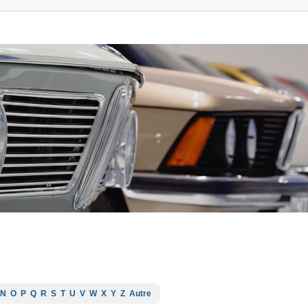
N
O
P
Q
R
S
T
U
V
W
X
Y
Z
Autre