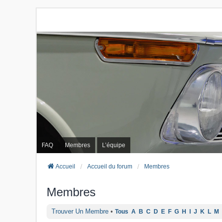
FAQ
Membres
L’équipe
Accueil
Accueil du forum
Membres
Membres
Trouver Un Membre
•
Tous
A
B
C
D
E
F
G
H
I
J
K
L
M