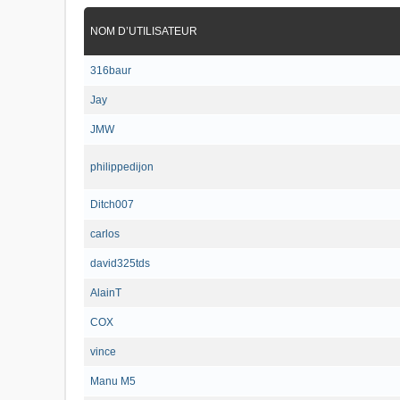
NOM D’UTILISATEUR
316baur
Jay
JMW
philippedijon
Ditch007
carlos
david325tds
AlainT
COX
vince
Manu M5