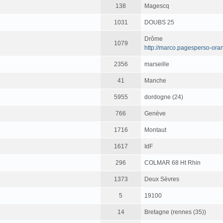
138
Magescq
1031
DOUBS 25
Drôme
1079
http://marco.pagesperso-oran
2356
marseille
41
Manche
5955
dordogne (24)
766
Genève
1716
Montaut
1617
IdF
296
COLMAR 68 Ht Rhin
1373
Deux Sèvres
5
19100
14
Bretagne (rennes (35))