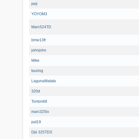
peji
YOYOM3
Marc524TD
bmw13fr
johnjohn
Mike
touring
LagunaMatata
320d
Tonton68
marc325ix
pat19
Djé 325TDS