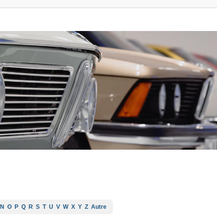
N
O
P
Q
R
S
T
U
V
W
X
Y
Z
Autre