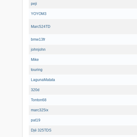
peji
YOYOM3
Marc524TD
bmw13fr
johnjohn
Mike
touring
LagunaMatata
320d
Tonton68
marc325ix
pat19
Djé 325TDS