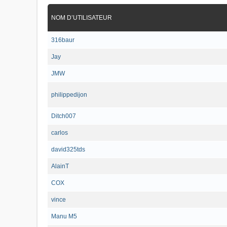
NOM D’UTILISATEUR
316baur
Jay
JMW
philippedijon
Ditch007
carlos
david325tds
AlainT
COX
vince
Manu M5