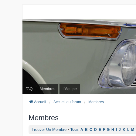
FAQ
Membres
L’équipe
Accueil
Accueil du forum
Membres
Membres
Trouver Un Membre
•
Tous
A
B
C
D
E
F
G
H
I
J
K
L
M