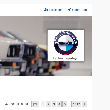
Inscription
Connexion
Page
1
Sur
1517
1
2
3
4
5
1517
Suivant
37920 Utilisateurs
…