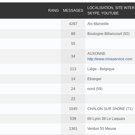
LOCALISATION, SITE INTE
RANG
MESSAGES
SKYPE, YOUTUBE
4287
Aix-Marseille
88
Boulogne-Billancourt (92)
55
AUXONNE
34
http://www.cimaservice.com
213
Liège - Belgique
14
Etranger
24
nord (59)
22
1045
CHALON SUR SAONE (71)
539
69 Lyon 38 Le Laquais
1361
Verdun 55 Meuse