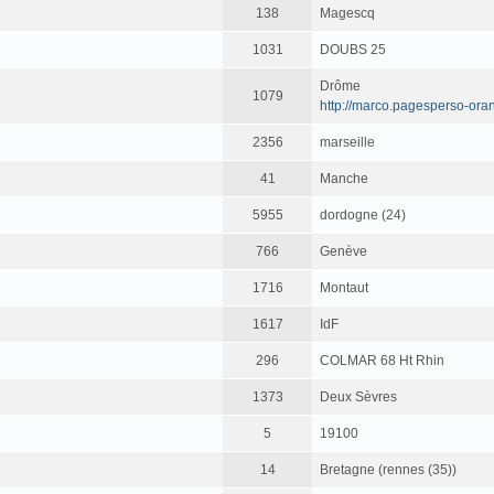
138
Magescq
1031
DOUBS 25
Drôme
1079
http://marco.pagesperso-oran
2356
marseille
41
Manche
5955
dordogne (24)
766
Genève
1716
Montaut
1617
IdF
296
COLMAR 68 Ht Rhin
1373
Deux Sèvres
5
19100
14
Bretagne (rennes (35))