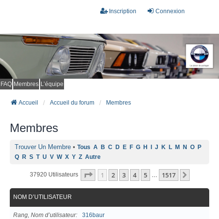
Inscription
Connexion
FAQ
Membres
L’équipe
Accueil
Accueil du forum
Membres
Membres
Trouver Un Membre
•
Tous
A
B
C
D
E
F
G
H
I
J
K
L
M
N
O
P
Q
R
S
T
U
V
W
X
Y
Z
Autre
Page
1
Sur
1517
1
2
3
4
5
1517
Suivant
37920 Utilisateurs
…
NOM D’UTILISATEUR
Rang, Nom d’utilisateur
316baur