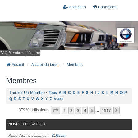
Inscription
Connexion
FAQ
Membres
L’équipe
Accueil
Accueil du forum
Membres
Membres
Trouver Un Membre
•
Tous
A
B
C
D
E
F
G
H
I
J
K
L
M
N
O
P
Q
R
S
T
U
V
W
X
Y
Z
Autre
Page
1
Sur
1517
1
2
3
4
5
1517
Suivant
37920 Utilisateurs
…
NOM D’UTILISATEUR
Rang, Nom d’utilisateur
316baur