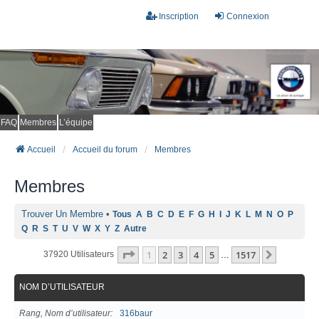
Inscription
Connexion
FAQ
Membres
L’équipe
Accueil
Accueil du forum
Membres
Membres
Trouver Un Membre
•
Tous
A
B
C
D
E
F
G
H
I
J
K
L
M
N
O
P
Q
R
S
T
U
V
W
X
Y
Z
Autre
Page
1
Sur
1517
1
2
3
4
5
1517
Suivant
37920 Utilisateurs
…
NOM D’UTILISATEUR
Rang, Nom d’utilisateur
316baur